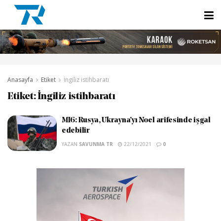
Anasayfa
Etiket
İngiliz istihbaratı
Etiket:
İngiliz istihbaratı
MI6: Rusya, Ukrayna’yı Noel arifesinde işgal
edebilir
YAZAN
SAVUNMA TR
22/12/2021
0