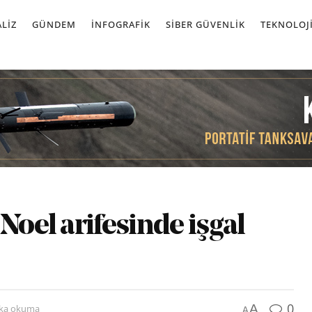
LIZ
GÜNDEM
İNFOGRAFIK
SIBER GÜVENLIK
TEKNOLOJ
Noel arifesinde işgal
0
A
ika okuma
A