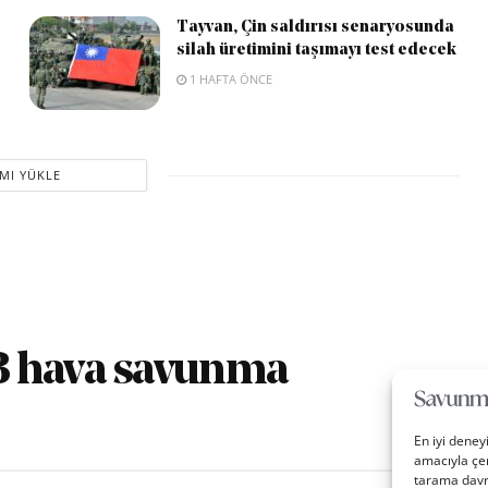
Tayvan, Çin saldırısı senaryosunda
silah üretimini taşımayı test edecek
1 HAFTA ÖNCE
MI YÜKLE
B hava savunma
En iyi deney
amacıyla çer
tarama davra