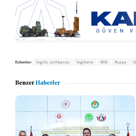
Etiketler:
İngiliz istihbaratı
İngiltere
MI6
Rusya
U
Benzer
Haberler