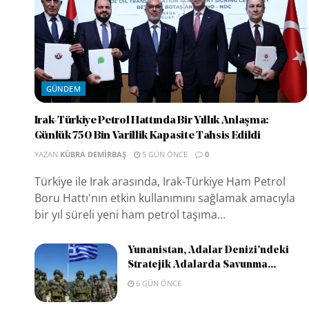
GÜNDEM
Irak-Türkiye Petrol Hattında Bir Yıllık Anlaşma:
Günlük 750 Bin Varillik Kapasite Tahsis Edildi
YAZAN
KÜBRA DEMIRBAŞ
5 GÜN ÖNCE
0
Türkiye ile Irak arasında, Irak-Türkiye Ham Petrol
Boru Hattı'nın etkin kullanımını sağlamak amacıyla
bir yıl süreli yeni ham petrol taşıma...
Yunanistan, Adalar Denizi’ndeki
Stratejik Adalarda Savunma...
6 GÜN ÖNCE