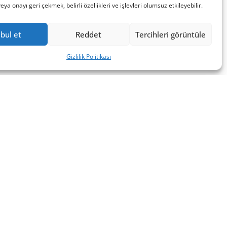
a onayı geri çekmek, belirli özellikleri ve işlevleri olumsuz etkileyebilir.
bul et
Reddet
Tercihleri görüntüle
Gizlilik Politikası