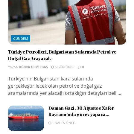
GÜNDEM
Türkiye Petrolleri, Bulgaristan Sularında Petrol ve
Doğal Gaz Arayacak
YAZAN
KÜBRA DEMIRBAŞ
6 GÜN ÖNCE
0
Türkiye’nin Bulgaristan kara sularında
gerçekleştirilecek olan petrol ve doğal gaz
aramalarında yer alacağı ortaklığın detayları belli...
Osman Gazi, 30 Ağustos Zafer
Bayramı’nda görev yapaca...
1 HAFTA ÖNCE