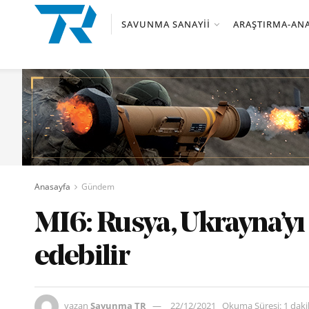
SAVUNMA SANAYII
ARAŞTIRMA-ANA
Anasayfa
Gündem
MI6: Rusya, Ukrayna’yı 
edebilir
yazan
Savunma TR
22/12/2021
Okuma Süresi: 1 dak