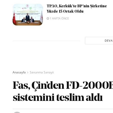
TPAO, Kerkük’te BP’nin Şirketine
Yüzde 15 Ortak Oldu
1 HAFTA ÖNCE
DEVA
Anasayfa
Savunma Sanayii
Fas, Çin’den FD-2000
sistemini teslim aldı