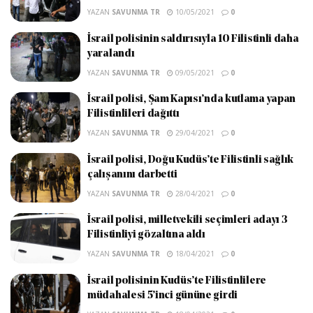
YAZAN
SAVUNMA TR
10/05/2021
0
İsrail polisinin saldırısıyla 10 Filistinli daha
yaralandı
YAZAN
SAVUNMA TR
09/05/2021
0
İsrail polisi, Şam Kapısı’nda kutlama yapan
Filistinlileri dağıttı
YAZAN
SAVUNMA TR
29/04/2021
0
İsrail polisi, Doğu Kudüs’te Filistinli sağlık
çalışanını darbetti
YAZAN
SAVUNMA TR
28/04/2021
0
İsrail polisi, milletvekili seçimleri adayı 3
Filistinliyi gözaltına aldı
YAZAN
SAVUNMA TR
18/04/2021
0
İsrail polisinin Kudüs’te Filistinlilere
müdahalesi 5’inci gününe girdi