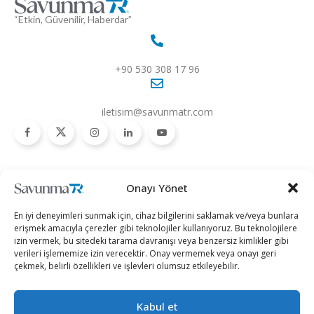
“Etkin, Güvenilir, Haberdar”
+90 530 308 17 96
iletisim@savunmatr.com
2026 © Savunma TR. Tüm Hakları Saklıdır.
Onayı Yönet
Savunma Sanayii
Kategoriler
SavunmaTR
En iyi deneyimleri sunmak için, cihaz bilgilerini saklamak ve/veya bunlara
Hava Platformları
Siber Güvenlik
Hakkımızda
erişmek amacıyla çerezler gibi teknolojiler kullanıyoruz. Bu teknolojilere
izin vermek, bu sitedeki tarama davranışı veya benzersiz kimlikler gibi
Kara Platformları
Teknoloji
Kariyer
verileri işlememize izin verecektir. Onay vermemek veya onayı geri
çekmek, belirli özellikleri ve işlevleri olumsuz etkileyebilir.
Deniz Platformları
Röportajlar
Gizlilik Politikası
İnsansız Sistemler
Politika
Künye
Kabul et
Silah Sistemleri
Dosya Haber
İletişim