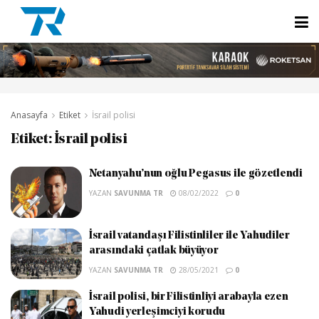
Anasayfa
Etiket
İsrail polisi
Etiket:
İsrail polisi
Netanyahu’nun oğlu Pegasus ile gözetlendi
YAZAN
SAVUNMA TR
08/02/2022
0
İsrail vatandaşı Filistinliler ile Yahudiler
arasındaki çatlak büyüyor
YAZAN
SAVUNMA TR
28/05/2021
0
İsrail polisi, bir Filistinliyi arabayla ezen
Yahudi yerleşimciyi korudu