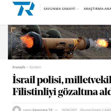
SAVUNMA SANAYII
ARAŞTIRMA-ANA
Anasayfa
Gündem
İsrail polisi, milletveki
Filistinliyi gözaltına al
yazan
Savunma TR
18/04/2021
Okuma Süresi: 2 dak