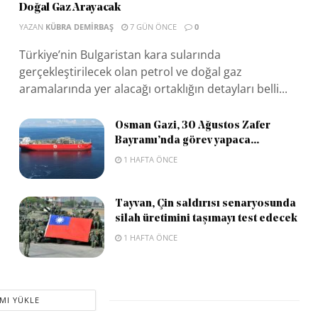
Doğal Gaz Arayacak
YAZAN
KÜBRA DEMIRBAŞ
7 GÜN ÖNCE
0
Türkiye’nin Bulgaristan kara sularında
gerçekleştirilecek olan petrol ve doğal gaz
aramalarında yer alacağı ortaklığın detayları belli...
Osman Gazi, 30 Ağustos Zafer
Bayramı’nda görev yapaca...
1 HAFTA ÖNCE
Tayvan, Çin saldırısı senaryosunda
silah üretimini taşımayı test edecek
1 HAFTA ÖNCE
MI YÜKLE