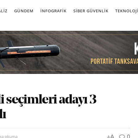
LIZ
GÜNDEM
İNFOGRAFIK
SIBER GÜVENLIK
TEKNOLOJ
li seçimleri adayı 3
dı
0
A
ika okuma
A