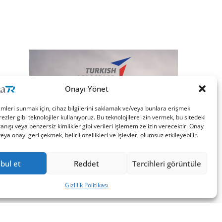
Onayı Yönet
imleri sunmak için, cihaz bilgilerini saklamak ve/veya bunlara erişmek
ezler gibi teknolojiler kullanıyoruz. Bu teknolojilere izin vermek, bu sitedeki
nışı veya benzersiz kimlikler gibi verileri işlememize izin verecektir. Onay
a onayı geri çekmek, belirli özellikleri ve işlevleri olumsuz etkileyebilir.
bul et
Reddet
Tercihleri görüntüle
Gizlilik Politikası