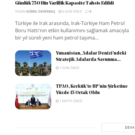
Günlük 750 Bin Varillik Kapasite Tahsis Edildi
YAZAN
KÜBRA DEMIRBAŞ
6 GÜN ÖNCE
0
Türkiye ile Irak arasında, Irak-Türkiye Ham Petrol
Boru Hattı'nın etkin kullanımını sağlamak amacıyla
bir yıl süreli yeni ham petrol taşıma...
Yunanistan, Adalar Denizi’ndeki
Stratejik Adalarda Savunma...
7 GÜN ÖNCE
TPAO, Kerkük’te BP’nin Şirketine
Yüzde 15 Ortak Oldu
1 HAFTA ÖNCE
DEVA