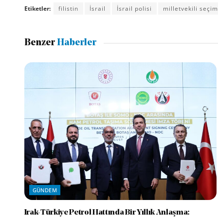
Etiketler:
filistin
İsrail
İsrail polisi
milletvekili seçim
Benzer
Haberler
GÜNDEM
Irak-Türkiye Petrol Hattında Bir Yıllık Anlaşma: