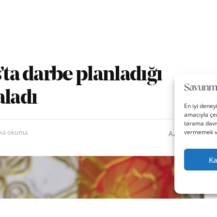
’ta darbe planladığı
aladı
En iyi deney
amacıyla çer
tarama davra
0
A
vermemek vey
ika okuma
A
Ka