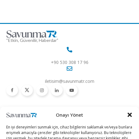
“Etkin, Güvenilir, Haberdar”
+90 530 308 17 96
iletisim@savunmatr.com
2026 © Savunma TR. Tüm Hakları Saklıdır.
Onayı Yönet
Savunma Sanayii
Kategoriler
SavunmaTR
En iyi deneyimleri sunmak için, cihaz bilgilerini saklamak ve/veya bunlara
Hava Platformları
Siber Güvenlik
Hakkımızda
erişmek amacıyla çerezler gibi teknolojiler kullanıyoruz. Bu teknolojilere
izin vermek, bu sitedeki tarama davranışı veya benzersiz kimlikler gibi