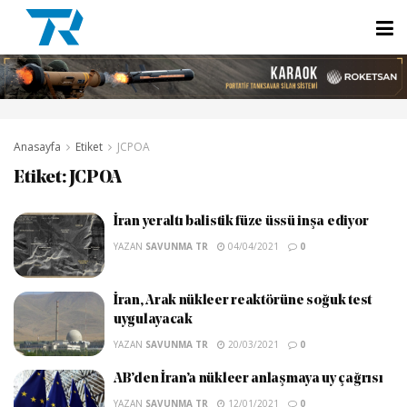
Anasayfa
Etiket
JCPOA
Etiket:
JCPOA
İran yeraltı balistik füze üssü inşa ediyor
YAZAN
SAVUNMA TR
04/04/2021
0
İran, Arak nükleer reaktörüne soğuk test
uygulayacak
YAZAN
SAVUNMA TR
20/03/2021
0
AB’den İran’a nükleer anlaşmaya uy çağrısı
YAZAN
SAVUNMA TR
12/01/2021
0