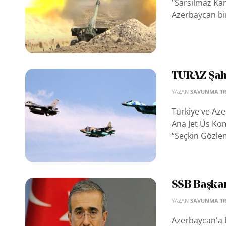
"Sarsılmaz Kar
Azerbaycan bir
TURAZ Şahi
YAZAN
SAVUNMA T
Türkiye ve Aze
Ana Jet Üs Kom
“Seçkin Gözlemc
SSB Başkan
YAZAN
SAVUNMA T
Azerbaycan'a b