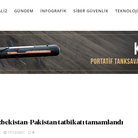
LIZ
GÜNDEM
İNFOGRAFIK
SIBER GÜVENLIK
TEKNOLOJ
bekistan-Pakistan tatbikatı tamamlandı
R
17/12/2021
0