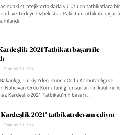
ındaki stratejik ortaklarla yürütülen tatbikatlara bir
lendi ve Türkiye-Özbekistan-Pakistan tatbikatı başarılı
mamlandı.
ardeşlik-2021 Tatbikatı başarı ile
dı
R
10/10/2021
0
Bakanlığı, Türkiye’den 3'üncü Ordu Komutanlığı ve
 Nahcivan Ordu Komutanlığı unsurlarının katılımı ile
az Kardeşlik-2021 Tatbikatı'nın başarı ...
 Kardeşlik 2021" tatbikatı devam ediyor
R
06/10/2021
0