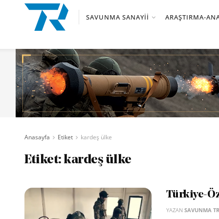
SAVUNMA SANAYII
ARAŞTIRMA-ANA
Anasayfa
Etiket
kardeş ülke
Etiket:
kardeş ülke
Türkiye-Öz
YAZAN
SAVUNMA T