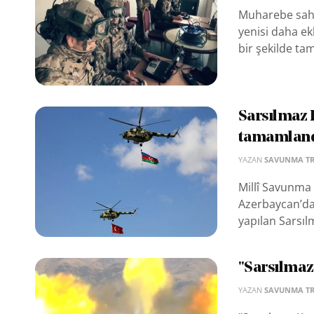
Muharebe sahas
yenisi daha ek
bir şekilde ta
Sarsılmaz K
tamamlan
YAZAN
SAVUNMA T
Millî Savunma 
Azerbaycan’dan
yapılan Sarsılm
"Sarsılmaz
YAZAN
SAVUNMA T