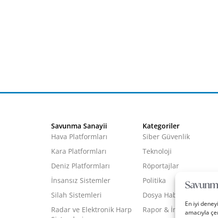
Savunma Sanayii
Kategoriler
Hava Platformları
Siber Güvenlik
Kara Platformları
Teknoloji
Deniz Platformları
Röportajlar
İnsansız Sistemler
Politika
Silah Sistemleri
Dosya Haber
En iyi deney
Radar ve Elektronik Harp
Rapor & İnfografik
amacıyla çer