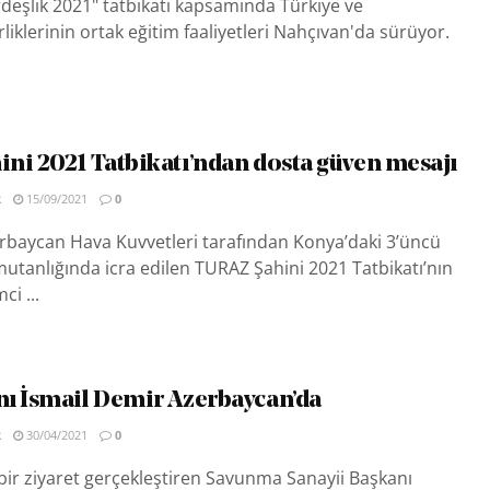
deşlik 2021" tatbikatı kapsamında Türkiye ve
liklerinin ortak eğitim faaliyetleri Nahçıvan'da sürüyor.
ni 2021 Tatbikatı’ndan dosta güven mesajı
R
15/09/2021
0
rbaycan Hava Kuvvetleri tarafından Konya’daki 3’üncü
utanlığında icra edilen TURAZ Şahini 2021 Tatbikatı’nın
i ...
ı İsmail Demir Azerbaycan’da
R
30/04/2021
0
ir ziyaret gerçekleştiren Savunma Sanayii Başkanı