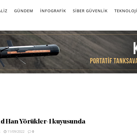
LIZ
GÜNDEM
İNFOGRAFIK
SIBER GÜVENLIK
TEKNOLOJ
d Han Yörükler-1 kuyusunda
R
11/09/2022
0