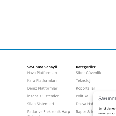
Savunma Sanayii
Kategoriler
Hava Platformları
Siber Güvenlik
Kara Platformları
Teknoloji
Deniz Platformları
Röportajlar
İnsansız Sistemler
Politika
Silah Sistemleri
Dosya Haber
En iyi deney
Radar ve Elektronik Harp
Rapor & İnfografik
amacıyla çer