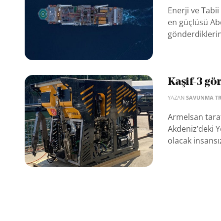
Enerji ve Tabi
en güçlüsü Ab
gönderdiklerini
Kaşif-3 gör
YAZAN
SAVUNMA T
Armelsan tara
Akdeniz’deki Y
olacak insansız