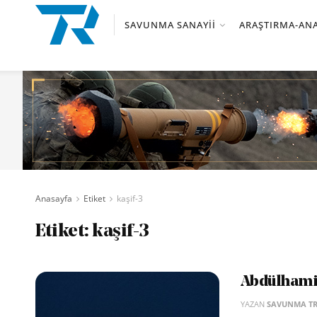
SAVUNMA SANAYII
ARAŞTIRMA-ANA
Anasayfa
Etiket
kaşif-3
Etiket:
kaşif-3
Abdülhami
YAZAN
SAVUNMA T