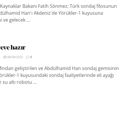
i Kaynaklar Bakanı Fatih Sönmez; Türk sondaj filosunun
dülhamid Han'ı Akdeniz'de Yörükler-1 kuyusuna
 ve gelecek ...
eve hazır
R
08/09/2022
0
fından geliştirilen ve Abdülhamid Han sondaj gemisinin
örükler-1 kuyusundaki sondaj faaliyetlerinde eli ayağı
 su altı robotu ...