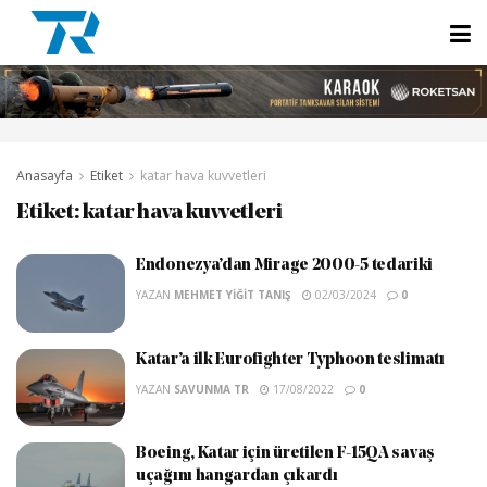
Anasayfa
Etiket
katar hava kuvvetleri
Etiket:
katar hava kuvvetleri
Endonezya’dan Mirage 2000-5 tedariki
YAZAN
MEHMET YIĞIT TANIŞ
02/03/2024
0
Katar’a ilk Eurofighter Typhoon teslimatı
YAZAN
SAVUNMA TR
17/08/2022
0
Boeing, Katar için üretilen F-15QA savaş
uçağını hangardan çıkardı