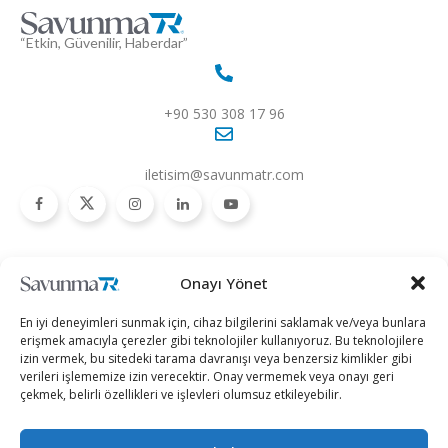
“Etkin, Güvenilir, Haberdar”
+90 530 308 17 96
iletisim@savunmatr.com
2026 © Savunma TR. Tüm Hakları Saklıdır.
Onayı Yönet
Savunma Sanayii
Kategoriler
SavunmaTR
En iyi deneyimleri sunmak için, cihaz bilgilerini saklamak ve/veya bunlara
Hava Platformları
Siber Güvenlik
Hakkımızda
erişmek amacıyla çerezler gibi teknolojiler kullanıyoruz. Bu teknolojilere
izin vermek, bu sitedeki tarama davranışı veya benzersiz kimlikler gibi
Kara Platformları
Teknoloji
Kariyer
verileri işlememize izin verecektir. Onay vermemek veya onayı geri
çekmek, belirli özellikleri ve işlevleri olumsuz etkileyebilir.
Deniz Platformları
Röportajlar
Gizlilik Politikası
İnsansız Sistemler
Politika
Künye