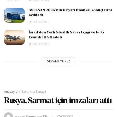
ASELSAN 2026’nın ilk yarı finansal sonuçlarını
açıkladı
3 GÜN ÖNCE
İsrail’den Yerli Stealth Savaş Uçağı ve F-35
Esintili İHA Hedefi
3 GÜN ÖNCE
DEVAMI YÜKLE
Anasayfa
Savunma Sanayii
Rusya, Sarmat için imzaları attı
yazan
Savunma TR
17/08/2022