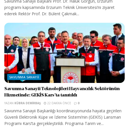
Savunma Sanayii Başkanı Prof. Dr. Haluk Görgün, Erzurum
programı kapsamında Erzurum Teknik Üniversitesi’ni ziyaret
ederek Rektör Prof. Dr. Bülent Çakmak...
SAVUNMA SANAYII
Savunma Sanayii Teknolojileri Hayvancılık Sektörünün
Hizmetinde: GEKİS Kars’ta tanıtıldı
YAZAN
KÜBRA DEMIRBAŞ
22 DAKIKA ÖNCE
0
Savunma Sanayii Başkanlığı koordinasyonunda hayata geçirilen
Güvenli Elektronik Küpe ve İzleme Sistemi’nin (GEKİS) Lansman
Programı Kars’ta gerçekleştirildi. Programa Tarım ve...