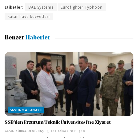
Etiketler:
BAE Systems
Eurofighter Typhoon
katar hava kuvvetleri
Benzer
Haberler
SAVUNMA SANAYII
SSB’den Erzurum Teknik Üniversitesi’ne Ziyaret
YAZAN
KÜBRA DEMIRBAŞ
13 DAKIKA ÖNCE
0