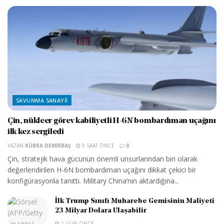
SAVUNMA SANAYII
Çin, nükleer görev kabiliyetli H-6N bombardıman uçağını
ilk kez sergiledi
YAZAN
KÜBRA DEMIRBAŞ
9 SAAT ÖNCE
0
Çin, stratejik hava gücünün önemli unsurlarından biri olarak
değerlendirilen H-6N bombardıman uçağını dikkat çekici bir
konfigürasyonla tanıttı. Military China’nın aktardığına...
İlk Trump Sınıfı Muharebe Gemisinin Maliyeti
23 Milyar Dolara Ulaşabilir
1 GÜN ÖNCE