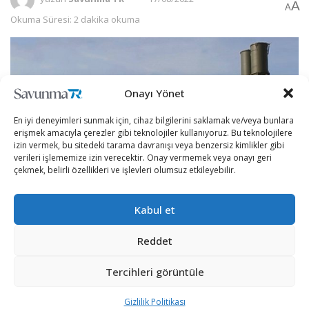
A
A
Okuma Süresi: 2 dakika okuma
Onayı Yönet
En iyi deneyimleri sunmak için, cihaz bilgilerini saklamak ve/veya bunlara
erişmek amacıyla çerezler gibi teknolojiler kullanıyoruz. Bu teknolojilere
izin vermek, bu sitedeki tarama davranışı veya benzersiz kimlikler gibi
verileri işlememize izin verecektir. Onay vermemek veya onayı geri
çekmek, belirli özellikleri ve işlevleri olumsuz etkileyebilir.
Kabul et
Moskova’da düzenlenen 8. Uluslararası Askeri-Teknik
Reddet
Forumu çok sayıda anlaşmaya ev sahiplği yaptı.
Tercihleri görüntüle
ARMY-2022 olarak da bilinen forumda yapılan anlaşmalar
neticesinde Rus ordusuna Orlan-10, Orlan-30 ve İnohodets
Gizlilik Politikası