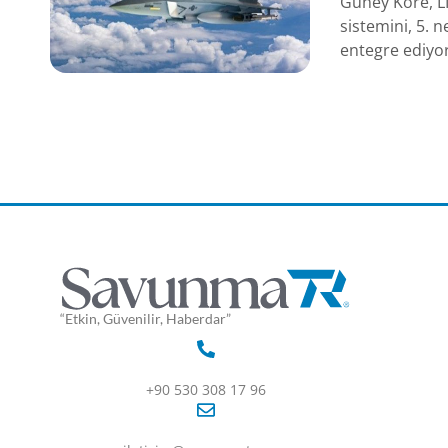
Güney Kore, L
sistemini, 5. 
entegre ediyor
“Etkin, Güvenilir, Haberdar”
+90 530 308 17 96