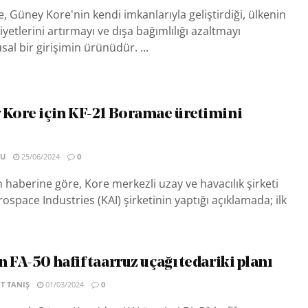
 Güney Kore'nin kendi imkanlarıyla geliştirdiği, ülkenin
yetlerini artırmayı ve dışa bağımlılığı azaltmayı
al bir girişimin ürünüdür. ...
 Kore için KF-21 Boramae üretimini
SU
25/06/2024
0
 haberine göre, Kore merkezli uzay ve havacılık şirketi
ospace Industries (KAI) şirketinin yaptığı açıklamada; ilk
 FA-50 hafif taarruz uçağı tedariki planı
T TANIŞ
01/03/2024
0