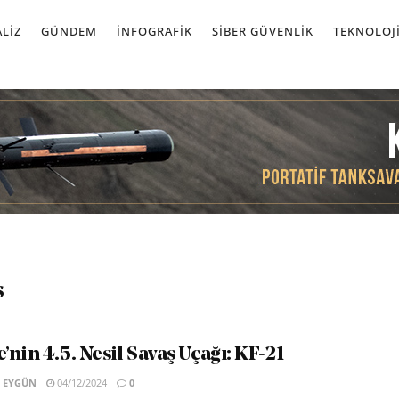
LIZ
GÜNDEM
İNFOGRAFIK
SIBER GÜVENLIK
TEKNOLOJ
s
nin 4.5. Nesil Savaş Uçağı: KF-21
 EYGÜN
04/12/2024
0