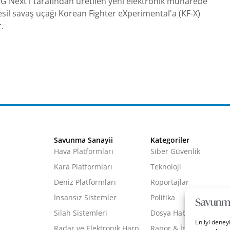
IG Next1 tarafından üretilen yeni elektronik muharebe
nesil savaş uçağı Korean Fighter eXperimental'a (KF-X)
.
Savunma Sanayii
Kategoriler
Hava Platformları
Siber Güvenlik
Kara Platformları
Teknoloji
Deniz Platformları
Röportajlar
İnsansız Sistemler
Politika
Silah Sistemleri
Dosya Haber
En iyi deney
Radar ve Elektronik Harp
Rapor & İnfografik