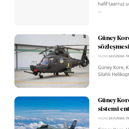
hafif taarruz 
...
Güney Kore
sözleşmes
YAZAN
SAVUNMA T
Güney Kore, Ko
Silahlı Helikop
Güney Kore
sistemi en
YAZAN
SAVUNMA T