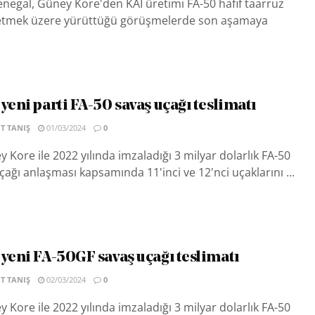
Senegal, Güney Kore'den KAI üretimi FA-50 hafif taarruz
 etmek üzere yürüttüğü görüşmelerde son aşamaya
yeni parti FA-50 savaş uçağı teslimatı
T TANIŞ
01/03/2024
0
 Kore ile 2022 yılında imzaladığı 3 milyar dolarlık FA-50
çağı anlaşması kapsamında 11'inci ve 12'nci uçaklarını ...
 yeni FA-50GF savaş uçağı teslimatı
T TANIŞ
02/03/2024
0
 Kore ile 2022 yılında imzaladığı 3 milyar dolarlık FA-50