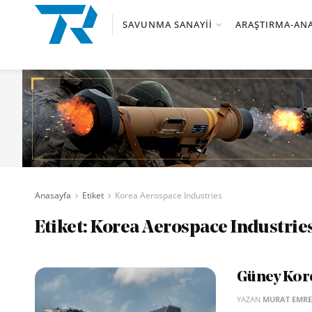
SAVUNMA SANAYII
ARAŞTIRMA-ANA
Anasayfa
Etiket
Korea Aerospace Industries
Etiket:
Korea Aerospace Industrie
Güney Kore’
YAZAN
MURAT EMRE