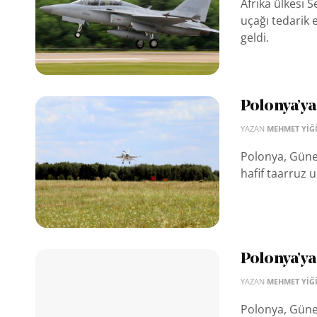
Afrika ülkesi 
uçağı tedarik
geldi.
Polonya’ya 
YAZAN
MEHMET YIĞI
Polonya, Güney
hafif taarruz u
Polonya’ya
YAZAN
MEHMET YIĞI
Polonya, Güney