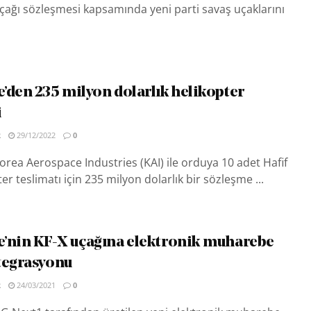
uçağı sözleşmesi kapsamında yeni parti savaş uçaklarını
’den 235 milyon dolarlık helikopter
i
R
29/12/2022
0
rea Aerospace Industries (KAI) ile orduya 10 adet Hafif
ter teslimatı için 235 milyon dolarlık bir sözleşme ...
’nin KF-X uçağına elektronik muharebe
tegrasyonu
R
24/03/2021
0