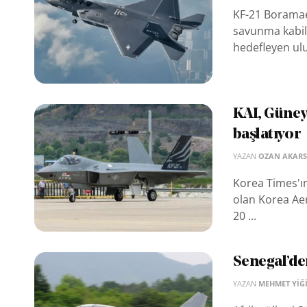
KF-21 Boramae,
savunma kabili
hedefleyen ulus
KAI, Güney
başlatıyor
YAZAN
OZAN AKAR
Korea Times'ın
olan Korea Aer
20 ...
Senegal’den
YAZAN
MEHMET YIĞI