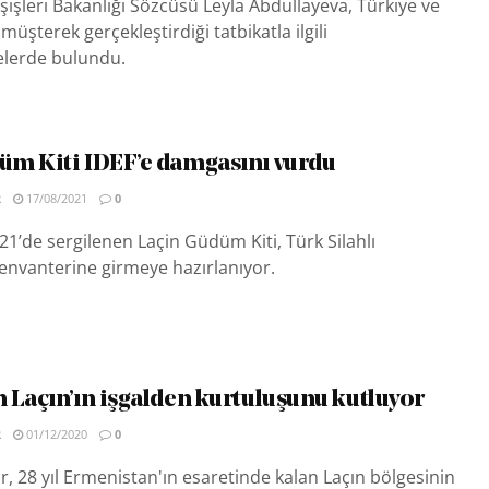
işleri Bakanlığı Sözcüsü Leyla Abdullayeva, Türkiye ve
üşterek gerçekleştirdiği tatbikatla ilgili
lerde bulundu.
m Kiti IDEF’e damgasını vurdu
R
17/08/2021
0
’21’de sergilenen Laçin Güdüm Kiti, Türk Silahlı
 envanterine girmeye hazırlanıyor.
 Laçın’ın işgalden kurtuluşunu kutluyor
R
01/12/2020
0
r, 28 yıl Ermenistan'ın esaretinde kalan Laçın bölgesinin