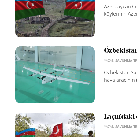
Azerbaycan Cu
köylerinin Aze
Özbekistan
YAZAN
SAVUNMA T
Özbekistan Sav
hava aracının 
Laçın’daki 
YAZAN
SAVUNMA T