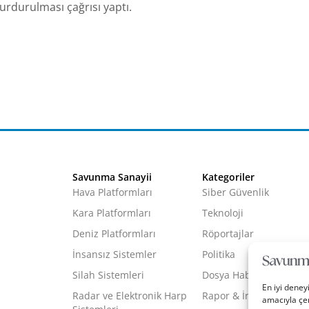
urdurulması çağrısı yaptı.
Savunma Sanayii
Kategoriler
Hava Platformları
Siber Güvenlik
Kara Platformları
Teknoloji
Deniz Platformları
Röportajlar
İnsansız Sistemler
Politika
Silah Sistemleri
Dosya Haber
En iyi deney
Radar ve Elektronik Harp
Rapor & İnfografik
amacıyla çer