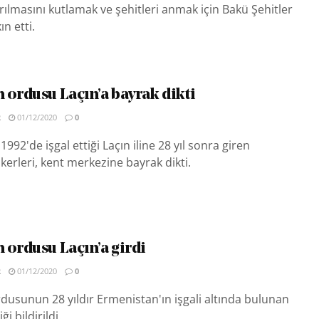
rılmasını kutlamak ve şehitleri anmak için Bakü Şehitler
n etti.
 ordusu Laçın’a bayrak dikti
R
01/12/2020
0
992'de işgal ettiği Laçın iline 28 yıl sonra giren
erleri, kent merkezine bayrak dikti.
 ordusu Laçın’a girdi
R
01/12/2020
0
usunun 28 yıldır Ermenistan'ın işgali altında bulunan
ği bildirildi.