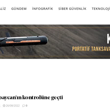
LIZ
GÜNDEM
İNFOGRAFIK
SIBER GÜVENLIK
TEKNOLOJ
baycan’ın kontrolüne geçti
R
26/08/2022
0