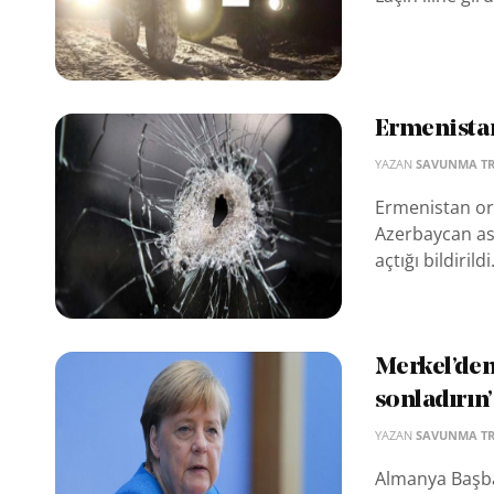
Ermenistan 
YAZAN
SAVUNMA T
Ermenistan or
Azerbaycan aske
açtığı bildirildi
Merkel’den
sonladırın’
YAZAN
SAVUNMA T
Almanya Başba