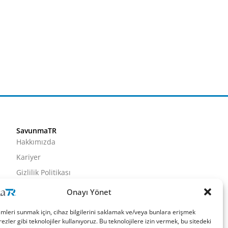
SavunmaTR
Hakkımızda
Kariyer
Gizlilik Politikası
Künye
Onayı Yönet
İletişim
imleri sunmak için, cihaz bilgilerini saklamak ve/veya bunlara erişmek
ezler gibi teknolojiler kullanıyoruz. Bu teknolojilere izin vermek, bu sitedeki