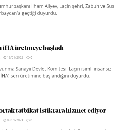
mhurbaşkanı İlham Aliyev, Laçin şehri, Zabuh ve Sus
rbaycan'a geçtiği duyurdu.
 iHA üretmeye başladı
R
19/01/2022
0
unma Sanayii Devlet Komitesi, Laçin isimli insansız
(İHA) seri üretimine başlandığını duyurdu.
ortak tatbikat istikrara hizmet ediyor
R
08/09/2021
0