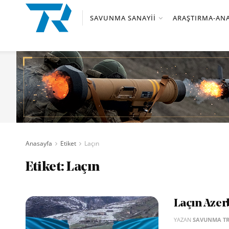
SAVUNMA SANAYII
ARAŞTIRMA-ANA
Anasayfa
Etiket
Laçın
Etiket:
Laçın
Laçın Azer
YAZAN
SAVUNMA T