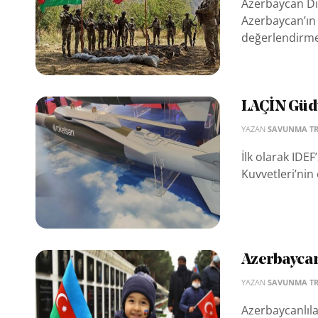
Azerbaycan Dış
Azerbaycan’ın m
değerlendirme
LAÇİN Güdü
YAZAN
SAVUNMA T
İlk olarak IDEF
Kuvvetleri’nin
Azerbaycan
YAZAN
SAVUNMA T
Azerbaycanlıla