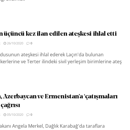
üçüncü kez ilan edilen ateşkesi ihlal etti
R
26/10/2020
0
dusunun ateşkesi ihlal ederek Laçın'da bulunan
rlerine ve Terter ilindeki sivil yerleşim birimlerine ateş
.
, Azerbaycan ve Ermenistan’a ‘çatışmaları
 çağrısı
R
05/10/2020
0
kanı Angela Merkel, Dağlık Karabağ'da taraflara