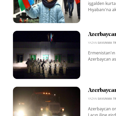
işgalden kurta
Hıyabanı'na akı
Azerbaycan
YAZAN
SAVUNMA T
Ermenistan'ın 1
Azerbaycan ask
Azerbaycan
YAZAN
SAVUNMA T
Azerbaycan ord
Laçın iline girdi