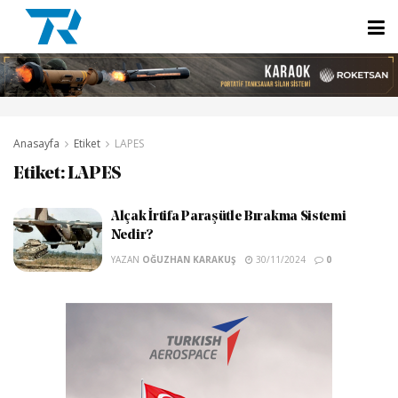
Anasayfa
Etiket
LAPES
Etiket:
LAPES
Alçak İrtifa Paraşütle Bırakma Sistemi
Nedir?
YAZAN
OĞUZHAN KARAKUŞ
30/11/2024
0