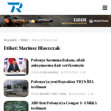
Anasayfa
Etiket
Mariusz Blaszczak
Etiket:
Mariusz Blaszczak
Polonya Savunma Bakanı, silah
anlaşmasına dair sert konuştu
YAZAN
OZAN AKARSU
01/03/2024
0
Polonya’ya yeni Bayraktar TB2 S/İHA
teslimatı
YAZAN
MEHMET YIĞIT TANIŞ
02/03/2024
0
ABD’den Polonya’ya Cougar 4×4 MKKA
teslimatı