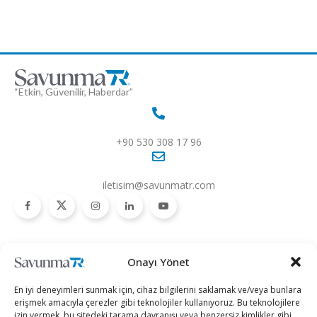
“Etkin, Güvenilir, Haberdar”
+90 530 308 17 96
iletisim@savunmatr.com
2026 © Savunma TR. Tüm Hakları Saklıdır.
Onayı Yönet
Savunma Sanayii
Kategoriler
SavunmaTR
En iyi deneyimleri sunmak için, cihaz bilgilerini saklamak ve/veya bunlara
Hava Platformları
Siber Güvenlik
Hakkımızda
erişmek amacıyla çerezler gibi teknolojiler kullanıyoruz. Bu teknolojilere
izin vermek, bu sitedeki tarama davranışı veya benzersiz kimlikler gibi