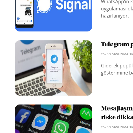
WhatsApp’ın k
uygulaması ola
hazırlanıyor.
Telegram p
YAZAN
SAVUNMA T
Giderek popül
gösterimine b
Mesajlaşma
riske dikka
YAZAN
SAVUNMA T