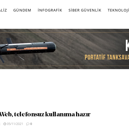
LIZ
GÜNDEM
İNFOGRAFIK
SIBER GÜVENLIK
TEKNOLOJ
eb, telefonsuz kullanıma hazır
R
05/11/2021
0