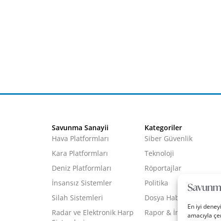
Savunma Sanayii
Kategoriler
Hava Platformları
Siber Güvenlik
Kara Platformları
Teknoloji
Deniz Platformları
Röportajlar
İnsansız Sistemler
Politika
Silah Sistemleri
Dosya Haber
En iyi deney
Radar ve Elektronik Harp
Rapor & İnfografik
amacıyla çer