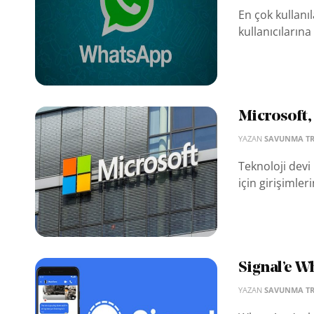
En çok kullan
kullanıcıları
Microsoft, 
YAZAN
SAVUNMA T
Teknoloji devi
için girişimler
Signal’e Wh
YAZAN
SAVUNMA T