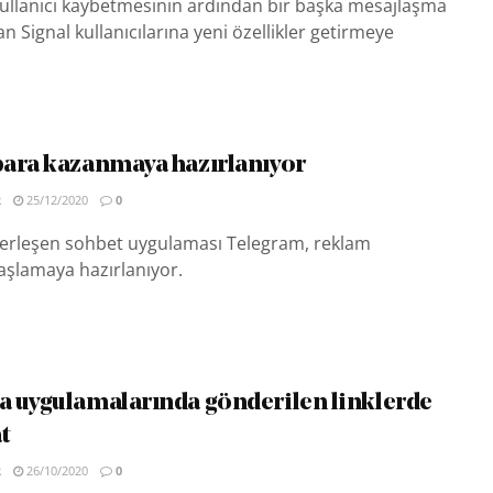
ullanıcı kaybetmesinin ardından bir başka mesajlaşma
n Signal kullanıcılarına yeni özellikler getirmeye
ara kazanmaya hazırlanıyor
R
25/12/2020
0
erleşen sohbet uygulaması Telegram, reklam
aşlamaya hazırlanıyor.
 uygulamalarında gönderilen linklerde
t
R
26/10/2020
0