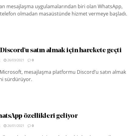
ılan mesajlaşma uygulamalarından biri olan WhatsApp,
na telefon olmadan masaüstünde hizmet vermeye başladı.
Discord’u satın almak için harekete geçti
R
26/03/2021
0
 Microsoft, mesajlaşma platformu Discord’u satın almak
ini sürdürüyor.
atsApp özellikleri geliyor
R
26/01/2021
0