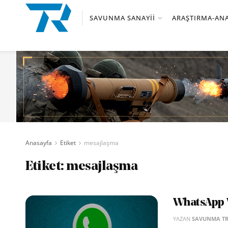
SAVUNMA SANAYII
ARAŞTIRMA-ANA
Anasayfa
Etiket
mesajlaşma
Etiket:
mesajlaşma
WhatsApp W
YAZAN
SAVUNMA T