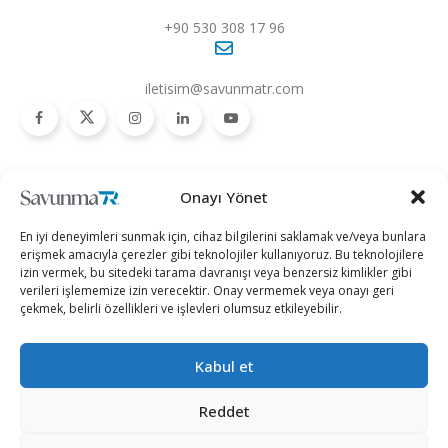
+90 530 308 17 96
iletisim@savunmatr.com
2026 © Savunma TR. Tüm Hakları Saklıdır.
Onayı Yönet
Savunma Sanayii
Kategoriler
SavunmaTR
En iyi deneyimleri sunmak için, cihaz bilgilerini saklamak ve/veya bunlara
Hava Platformları
Siber Güvenlik
Hakkımızda
erişmek amacıyla çerezler gibi teknolojiler kullanıyoruz. Bu teknolojilere
izin vermek, bu sitedeki tarama davranışı veya benzersiz kimlikler gibi
Kara Platformları
Teknoloji
Kariyer
verileri işlememize izin verecektir. Onay vermemek veya onayı geri
çekmek, belirli özellikleri ve işlevleri olumsuz etkileyebilir.
Deniz Platformları
Röportajlar
Gizlilik Politikası
İnsansız Sistemler
Politika
Künye
Kabul et
Silah Sistemleri
Dosya Haber
İletişim
Radar ve
Rapor & İnfografik
Reddet
Elektronik Harp
SavunmaTR Plus
Sistemleri