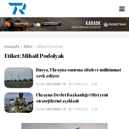
Anasayfa
Etiket
Mihail Podolyak
Etiket:
Mihail Podolyak
Rusya, Ukrayna sınırına silah ve mühimmat
sevk ediyor
YAZAN
SAVUNMA TR
27/08/2022
0
Ukrayna Devlet Başkanlığı Ofisi yeni
stratejilerini açıkladı
YAZAN
SAVUNMA TR
17/08/2022
0