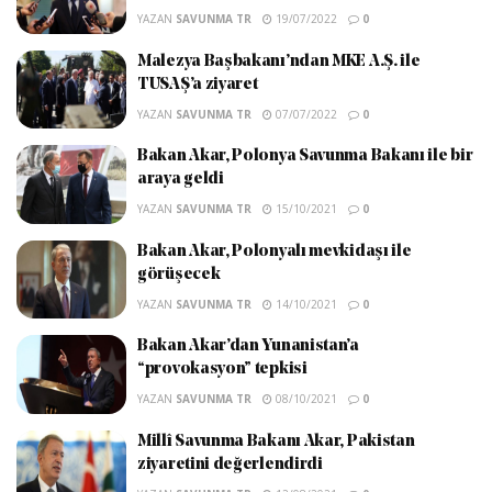
YAZAN
SAVUNMA TR
19/07/2022
0
Malezya Başbakanı’ndan MKE A.Ş. ile
TUSAŞ’a ziyaret
YAZAN
SAVUNMA TR
07/07/2022
0
Bakan Akar, Polonya Savunma Bakanı ile bir
araya geldi
YAZAN
SAVUNMA TR
15/10/2021
0
Bakan Akar, Polonyalı mevkidaşı ile
görüşecek
YAZAN
SAVUNMA TR
14/10/2021
0
Bakan Akar’dan Yunanistan’a
“provokasyon” tepkisi
YAZAN
SAVUNMA TR
08/10/2021
0
Millî Savunma Bakanı Akar, Pakistan
ziyaretini değerlendirdi