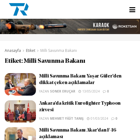
Anasayfa
Etiket
Milli Savunma Bakanı
Etiket:
Milli Savunma Bakanı
Milli Savunma Bakanı Yaşar Güler’den
dikkat çeken açıklamalar
YAZAN
SONER ERUÇAR
13/05/2024
0
Ankara’da kritik Eurofighter Typhoon
zirvesi
YAZAN
MEHMET YIĞIT TANIŞ
01/03/2024
0
Milli Savunma Bakanı Akar’dan F-16
açıklaması