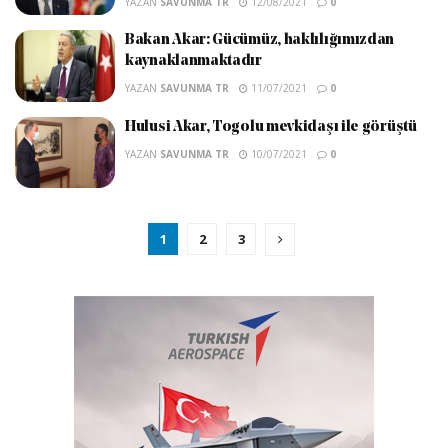
YAZAN
SAVUNMA TR
12/08/2021
0
Bakan Akar: Gücümüz, haklılığımızdan
kaynaklanmaktadır
YAZAN
SAVUNMA TR
11/07/2021
0
Hulusi Akar, Togolu mevkidaşı ile görüştü
YAZAN
SAVUNMA TR
10/07/2021
0
1
2
3