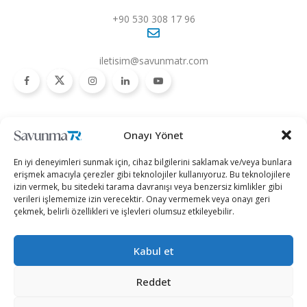
+90 530 308 17 96
iletisim@savunmatr.com
2026 © Savunma TR. Tüm Hakları Saklıdır.
Onayı Yönet
Savunma Sanayii
Kategoriler
SavunmaTR
En iyi deneyimleri sunmak için, cihaz bilgilerini saklamak ve/veya bunlara
Hava Platformları
Siber Güvenlik
Hakkımızda
erişmek amacıyla çerezler gibi teknolojiler kullanıyoruz. Bu teknolojilere
izin vermek, bu sitedeki tarama davranışı veya benzersiz kimlikler gibi
Kara Platformları
Teknoloji
Kariyer
verileri işlememize izin verecektir. Onay vermemek veya onayı geri
çekmek, belirli özellikleri ve işlevleri olumsuz etkileyebilir.
Deniz Platformları
Röportajlar
Gizlilik Politikası
İnsansız Sistemler
Politika
Künye
Kabul et
Silah Sistemleri
Dosya Haber
İletişim
Radar ve
Rapor & İnfografik
Reddet
Elektronik Harp
SavunmaTR Plus
Sistemleri