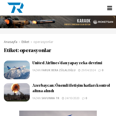
Anasayfa
Etiket
operasyonlar
Etiket:
operasyonlar
United Airlines’dan yapay zeka devrimi
YAZAN
FARUK BERA ZÜLALOĞLU
29/04/2024
0
Azerbaycan: Önemli iletişim hatları kontrol
altına alındı
YAZAN
SAVUNMA TR
24/10/2020
0