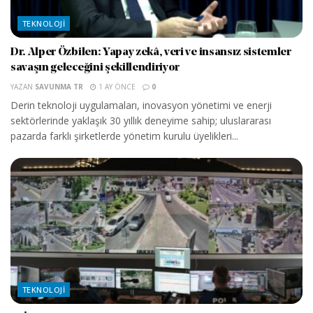
TEKNOLOJI
Dr. Alper Özbilen: Yapay zekâ, veri ve insansız sistemler
savaşın geleceğini şekillendiriyor
YAZAN
SAVUNMA TR
1 AY ÖNCE
0
Derin teknoloji uygulamaları, inovasyon yönetimi ve enerji
sektörlerinde yaklaşık 30 yıllık deneyime sahip; uluslararası
pazarda farklı şirketlerde yönetim kurulu üyelikleri...
TEKNOLOJI