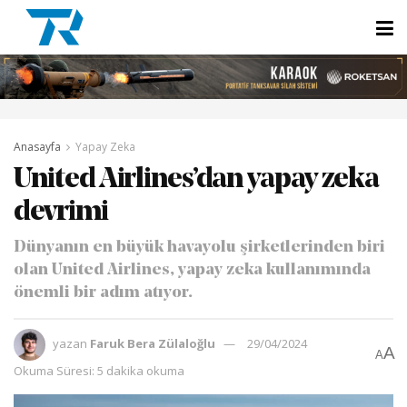
Anasayfa
Yapay Zeka
United Airlines’dan yapay zeka
devrimi
Dünyanın en büyük havayolu şirketlerinden biri
olan United Airlines, yapay zeka kullanımında
önemli bir adım atıyor.
yazan
Faruk Bera Zülaloğlu
29/04/2024
A
A
Okuma Süresi: 5 dakika okuma