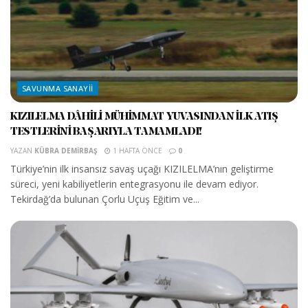
SAVUNMA SANAYII
KIZILELMA DÂHİLİ MÜHİMMAT YUVASINDAN İLK ATIŞ
TESTLERİNİ BAŞARIYLA TAMAMLADI!
YAZAN
KÜBRA DEMIRBAŞ
1 HAFTA ÖNCE
0
Türkiye’nin ilk insansız savaş uçağı KIZILELMA’nın geliştirme
süreci, yeni kabiliyetlerin entegrasyonu ile devam ediyor.
Tekirdağ’da bulunan Çorlu Uçuş Eğitim ve...