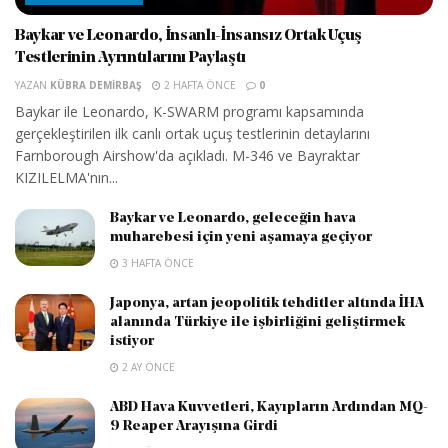
Baykar ve Leonardo, İnsanlı-İnsansız Ortak Uçuş
Testlerinin Ayrıntılarını Paylaştı
YAZAN
KÜBRA DEMIRBAŞ
2 HAFTA ÖNCE
0
Baykar ile Leonardo, K-SWARM programı kapsamında
gerçekleştirilen ilk canlı ortak uçuş testlerinin detaylarını
Farnborough Airshow'da açıkladı. M-346 ve Bayraktar
KIZILELMA'nın...
Baykar ve Leonardo, geleceğin hava
muharebesi için yeni aşamaya geçiyor
3 HAFTA ÖNCE
Japonya, artan jeopolitik tehditler altında İHA
alanında Türkiye ile işbirliğini geliştirmek
istiyor
2 AY ÖNCE
ABD Hava Kuvvetleri, Kayıpların Ardından MQ-
9 Reaper Arayışına Girdi