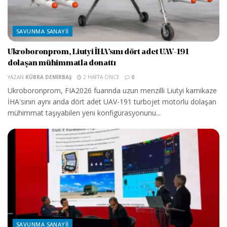
SAVUNMA SANAYII
Ukroboronprom, Liutyi İHA’sını dört adet UAV-191
dolaşan mühimmatla donattı
YAZAN
KÜBRA DEMIRBAŞ
2 HAFTA ÖNCE
0
Ukroboronprom, FIA2026 fuarında uzun menzilli Liutyi kamikaze
İHA'sının aynı anda dört adet UAV-191 turbojet motorlu dolaşan
mühimmat taşıyabilen yeni konfigürasyonunu...
SAVUNMA SANAYII