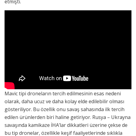
etmişti.
Mavic tipi droneların tercih edilmesinin esas nedeni
olarak, daha ucuz ve daha kolay elde edilebilir olması
gösteriliyor. Bu özellik onu savaş sahasında ilk tercih
edilen ürünlerden biri haline getiriyor. Rusya – Ukrayna
savaşında kamikaze İHA’lar dikkatleri üzerine çekse de
bu tip dronelar, özellikle keşif faaliyetlerinde sıklıkla