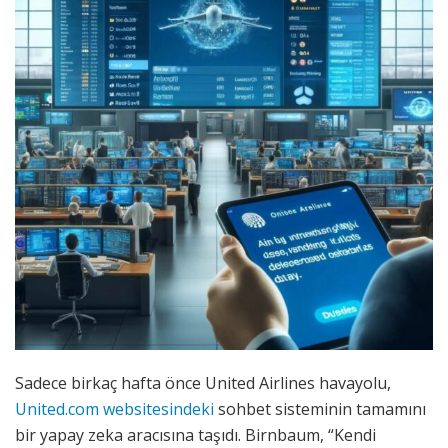
Sadece birkaç hafta önce United Airlines havayolu,
United.com websitesindeki
sohbet sisteminin tamamını
bir yapay zeka aracısına taşıdı. Birnbaum, “Kendi