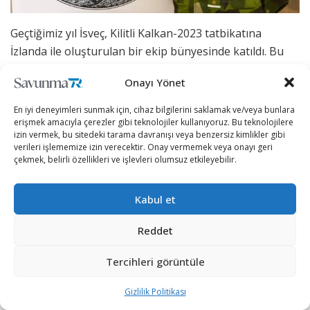
Geçtiğimiz yıl İsveç, Kilitli Kalkan-2023 tatbikatına
İzlanda ile oluşturulan bir ekip bünyesinde katıldı. Bu
tatbikat, NATO ülkeleri arasında siber savunma
Onayı Yönet
alanında işbirliğini tesis etmek, koordinasyon ve karar
verme süreçleri ile ulusal ve uluslararası bilgi paylaşımı
En iyi deneyimleri sunmak için, cihaz bilgilerini saklamak ve/veya bunlara
ile siber savunma yeteneklerini geliştirmek amacıyla
erişmek amacıyla çerezler gibi teknolojiler kullanıyoruz. Bu teknolojilere
izin vermek, bu sitedeki tarama davranışı veya benzersiz kimlikler gibi
yapılıyor.
verileri işlememize izin verecektir. Onay vermemek veya onayı geri
çekmek, belirli özellikleri ve işlevleri olumsuz etkileyebilir.
Kabul et
Reddet
Tercihleri görüntüle
Gizlilik Politikası