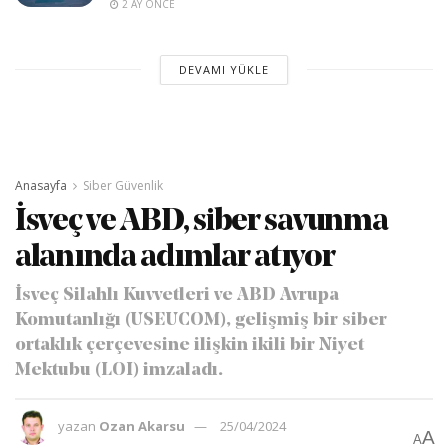
2 AY ÖNCE
DEVAMI YÜKLE
Anasayfa
Siber Güvenlik
İsveç ve ABD, siber savunma
alanında adımlar atıyor
İsveç Silahlı Kuvvetleri ve ABD Avrupa
Komutanlığı (USEUCOM), gelişmiş bir siber
ortaklık çerçevesine ilişkin ikili bir Niyet
Mektubu (LOI) imzaladı.
yazan
Ozan Akarsu
25/04/2024
A
A