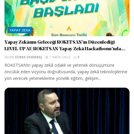
YAPAY ZEKA
Yapay Zekânın Geleceği ROKETSAN’ın Düzenlediği
LEVEL-UP AI | ROKETSAN Yapay Zekâ Hackathonu’nda...
YAZAN
KÜBRA DEMIRBAŞ
1 HAFTA ÖNCE
0
ROKETSAN’ın yapay zekâ odaklı ve yetenek dönüşümüne
öncülük eden vizyonu doğrultusunda, yapay zekâ teknolojilerine
yön verecek yeteneklerine yönelik eğitim, gelişim...