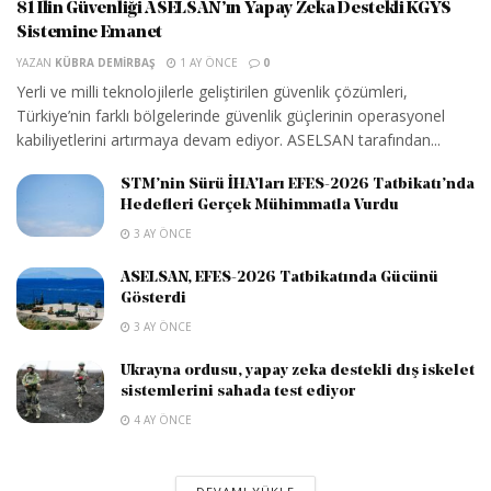
81 İlin Güvenliği ASELSAN’ın Yapay Zeka Destekli KGYS
Sistemine Emanet
YAZAN
KÜBRA DEMIRBAŞ
1 AY ÖNCE
0
Yerli ve milli teknolojilerle geliştirilen güvenlik çözümleri,
Türkiye’nin farklı bölgelerinde güvenlik güçlerinin operasyonel
kabiliyetlerini artırmaya devam ediyor. ASELSAN tarafından...
STM’nin Sürü İHA’ları EFES-2026 Tatbikatı’nda
Hedefleri Gerçek Mühimmatla Vurdu
3 AY ÖNCE
ASELSAN, EFES-2026 Tatbikatında Gücünü
Gösterdi
3 AY ÖNCE
Ukrayna ordusu, yapay zeka destekli dış iskelet
sistemlerini sahada test ediyor
4 AY ÖNCE