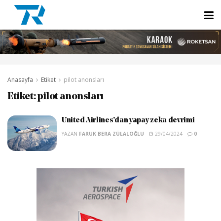
Anasayfa
Etiket
pilot anonsları
Etiket:
pilot anonsları
United Airlines’dan yapay zeka devrimi
YAZAN
FARUK BERA ZÜLALOĞLU
29/04/2024
0