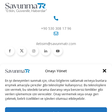
“Etkin, Güvenilir, Haberdar”
+90 530 308 17 96
iletisim@savunmatr.com
2026 © Savunma TR. Tüm Hakları Saklıdır.
Onayı Yönet
Savunma Sanayii
Kategoriler
SavunmaTR
En iyi deneyimleri sunmak için, cihaz bilgilerini saklamak ve/veya bunlara
Hava Platformları
Siber Güvenlik
Hakkımızda
erişmek amacıyla çerezler gibi teknolojiler kullanıyoruz. Bu teknolojilere
izin vermek, bu sitedeki tarama davranışı veya benzersiz kimlikler gibi
Kara Platformları
Teknoloji
Kariyer
verileri işlememize izin verecektir. Onay vermemek veya onayı geri
çekmek, belirli özellikleri ve işlevleri olumsuz etkileyebilir.
Deniz Platformları
Röportajlar
Gizlilik Politikası
İnsansız Sistemler
Politika
Künye