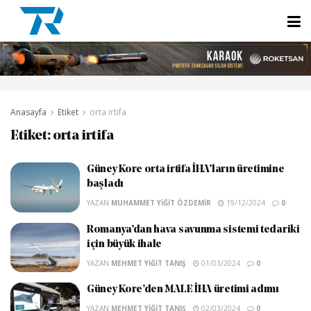
Anasayfa
Etiket
orta irtifa
Etiket:
orta irtifa
Güney Kore orta irtifa İHA’ların üretimine
başladı
YAZAN
MUHAMMET YIĞIT ÖZDEMIR
19/12/2024
0
Romanya’dan hava savunma sistemi tedariki
için büyük ihale
YAZAN
MEHMET YIĞIT TANIŞ
01/03/2024
0
Güney Kore’den MALE İHA üretimi adımı
YAZAN
MEHMET YIĞIT TANIŞ
02/03/2024
0