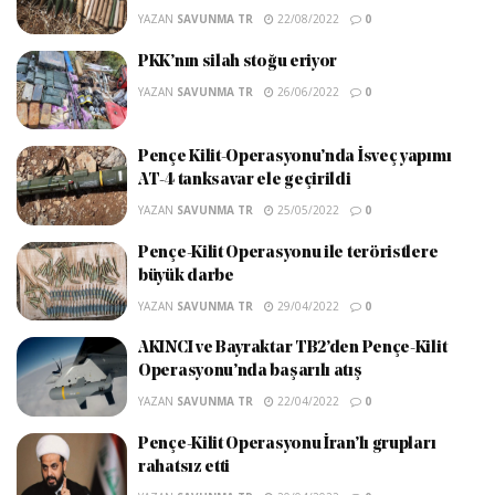
YAZAN
SAVUNMA TR
22/08/2022
0
PKK’nın silah stoğu eriyor
YAZAN
SAVUNMA TR
26/06/2022
0
Pençe Kilit-Operasyonu’nda İsveç yapımı
AT-4 tanksavar ele geçirildi
YAZAN
SAVUNMA TR
25/05/2022
0
Pençe-Kilit Operasyonu ile teröristlere
büyük darbe
YAZAN
SAVUNMA TR
29/04/2022
0
AKINCI ve Bayraktar TB2’den Pençe-Kilit
Operasyonu’nda başarılı atış
YAZAN
SAVUNMA TR
22/04/2022
0
Pençe-Kilit Operasyonu İran’lı grupları
rahatsız etti