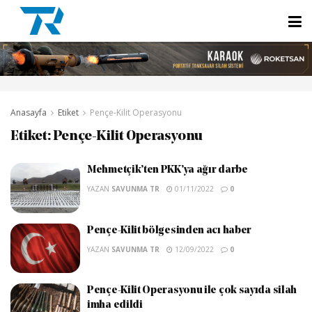
Anasayfa
Etiket
Pençe-Kilit Operasyonu
Etiket:
Pençe-Kilit Operasyonu
Mehmetçik’ten PKK’ya ağır darbe
YAZAN
SAVUNMA TR
01/11/2022
0
Pençe-Kilit bölgesinden acı haber
YAZAN
SAVUNMA TR
12/09/2022
0
Pençe-Kilit Operasyonu ile çok sayıda silah
imha edildi