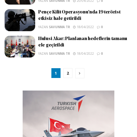
YAZAN
SAVUNMA TR
20/04/2022
0
Pençe Kilit Operasyonu’nda 19 terörist
etkisiz hale getirildi
YAZAN
SAVUNMA TR
18/04/2022
0
Hulusi Akar: Planlanan hedeflerin tamamı
ele geçirildi
YAZAN
SAVUNMA TR
18/04/2022
0
1
2