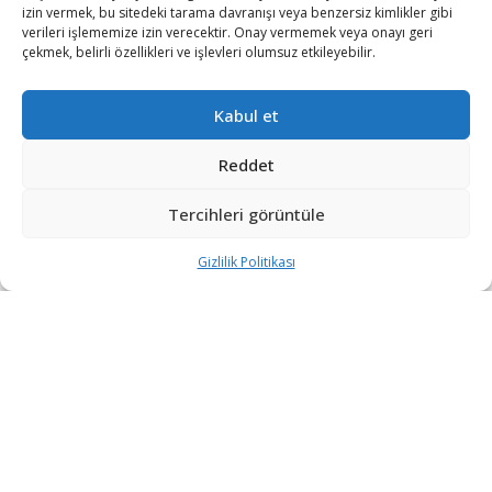
izin vermek, bu sitedeki tarama davranışı veya benzersiz kimlikler gibi
verileri işlememize izin verecektir. Onay vermemek veya onayı geri
çekmek, belirli özellikleri ve işlevleri olumsuz etkileyebilir.
Kabul et
Reddet
Tercihleri görüntüle
Gizlilik Politikası
“Etkin, Güvenilir, Haberdar”
+90 530 308 17 96
iletisim@savunmatr.com