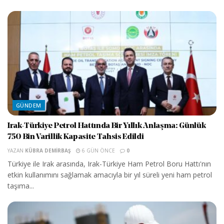
GÜNDEM
Irak-Türkiye Petrol Hattında Bir Yıllık Anlaşma: Günlük
750 Bin Varillik Kapasite Tahsis Edildi
YAZAN
KÜBRA DEMIRBAŞ
6 GÜN ÖNCE
0
Türkiye ile Irak arasında, Irak-Türkiye Ham Petrol Boru Hattı'nın
etkin kullanımını sağlamak amacıyla bir yıl süreli yeni ham petrol
taşıma...