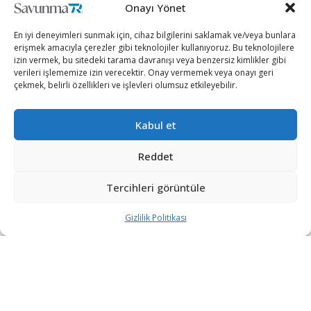
Onayı Yönet
En iyi deneyimleri sunmak için, cihaz bilgilerini saklamak ve/veya bunlara
erişmek amacıyla çerezler gibi teknolojiler kullanıyoruz. Bu teknolojilere
izin vermek, bu sitedeki tarama davranışı veya benzersiz kimlikler gibi
verileri işlememize izin verecektir. Onay vermemek veya onayı geri
çekmek, belirli özellikleri ve işlevleri olumsuz etkileyebilir.
Kabul et
Reddet
Tercihleri görüntüle
Bayraktar’ın uçtuğu MiG-29, Baykar tarafından milli ve
özgün olarak geliştirilen Bayraktar AKINCI TİHA ile kol
Gizlilik Politikası
uçuşu gerçekleştirdi.