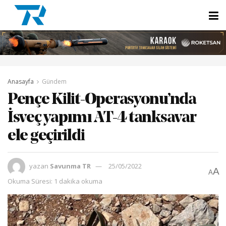
Anasayfa
Gündem
Pençe Kilit-Operasyonu’nda
İsveç yapımı AT-4 tanksavar
ele geçirildi
yazan
Savunma TR
25/05/2022
A
A
Okuma Süresi: 1 dakika okuma