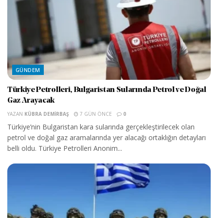
GÜNDEM
Türkiye Petrolleri, Bulgaristan Sularında Petrol ve Doğal
Gaz Arayacak
YAZAN
KÜBRA DEMIRBAŞ
7 GÜN ÖNCE
0
Türkiye’nin Bulgaristan kara sularında gerçekleştirilecek olan
petrol ve doğal gaz aramalarında yer alacağı ortaklığın detayları
belli oldu. Türkiye Petrolleri Anonim...