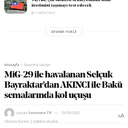
Tayvan, Çin saldırısı senaryosunda silah
üretimini taşımayı test edecek
1 HAFTA ÖNCE
DEVAMI YÜKLE
Anasayfa
Savunma Sanayii
MiG-29 ile havalanan Selçuk
Bayraktar’dan AKINCI ile Bakü
semalarında kol uçuşu
yazan
Savunma TR
25/05/2022
A
A
Okuma Süresi: 2 dakika okuma