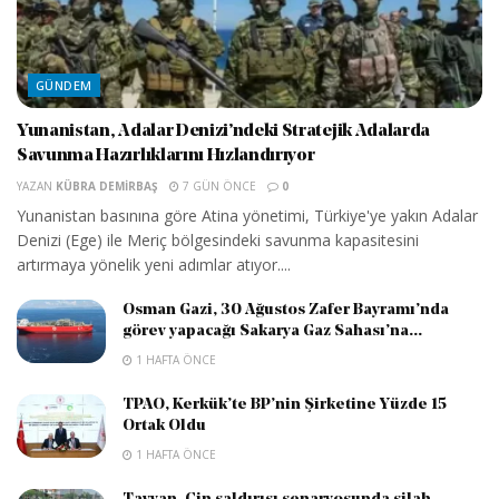
GÜNDEM
Yunanistan, Adalar Denizi’ndeki Stratejik Adalarda
Savunma Hazırlıklarını Hızlandırıyor
YAZAN
KÜBRA DEMIRBAŞ
7 GÜN ÖNCE
0
Yunanistan basınına göre Atina yönetimi, Türkiye'ye yakın Adalar
Denizi (Ege) ile Meriç bölgesindeki savunma kapasitesini
artırmaya yönelik yeni adımlar atıyor....
Osman Gazi, 30 Ağustos Zafer Bayramı’nda
görev yapacağı Sakarya Gaz Sahası’na...
1 HAFTA ÖNCE
TPAO, Kerkük’te BP’nin Şirketine Yüzde 15
Ortak Oldu
1 HAFTA ÖNCE