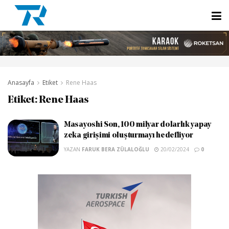
Anasayfa
Etiket
Rene Haas
Etiket:
Rene Haas
Masayoshi Son, 100 milyar dolarlık yapay
zeka girişimi oluşturmayı hedefliyor
YAZAN
FARUK BERA ZÜLALOĞLU
20/02/2024
0