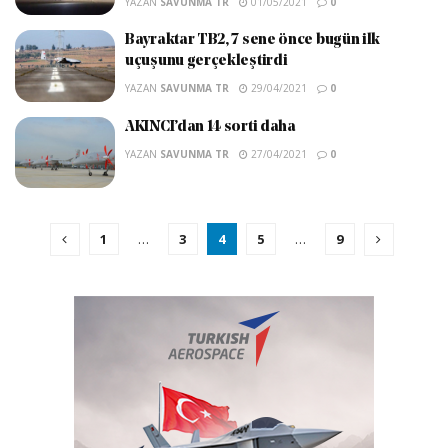
YAZAN
SAVUNMA TR
01/05/2021
0
Bayraktar TB2, 7 sene önce bugün ilk
uçuşunu gerçekleştirdi
YAZAN
SAVUNMA TR
29/04/2021
0
AKINCI’dan 14 sorti daha
YAZAN
SAVUNMA TR
27/04/2021
0
1
…
3
4
5
…
9