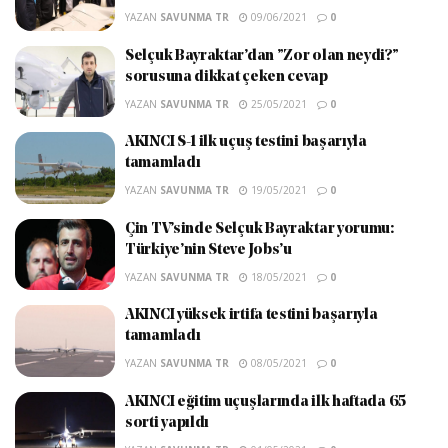
YAZAN
SAVUNMA TR
09/06/2021
0
Selçuk Bayraktar’dan ”Zor olan neydi?”
sorusuna dikkat çeken cevap
YAZAN
SAVUNMA TR
25/05/2021
0
AKINCI S-1 ilk uçuş testini başarıyla
tamamladı
YAZAN
SAVUNMA TR
19/05/2021
0
Çin TV’sinde Selçuk Bayraktar yorumu:
Türkiye’nin Steve Jobs’u
YAZAN
SAVUNMA TR
18/05/2021
0
AKINCI yüksek irtifa testini başarıyla
tamamladı
YAZAN
SAVUNMA TR
08/05/2021
0
AKINCI eğitim uçuşlarında ilk haftada 65
sorti yapıldı