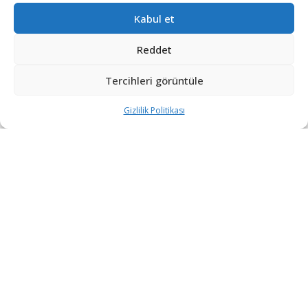
Kabul et
Reddet
Tercihleri görüntüle
Gizlilik Politikası
“Etkin, Güvenilir, Haberdar”
+90 530 308 17 96
iletisim@savunmatr.com
2026 © Savunma TR. Tüm Hakları Saklıdır.