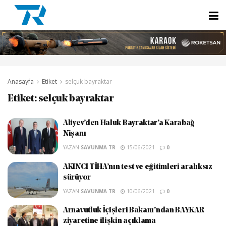
Anasayfa
Etiket
selçuk bayraktar
Etiket:
selçuk bayraktar
Aliyev’den Haluk Bayraktar’a Karabağ
Nişanı
YAZAN
SAVUNMA TR
15/06/2021
0
AKINCI TİHA’nın test ve eğitimleri aralıksız
sürüyor
YAZAN
SAVUNMA TR
10/06/2021
0
Arnavutluk İçişleri Bakanı’ndan BAYKAR
ziyaretine ilişkin açıklama