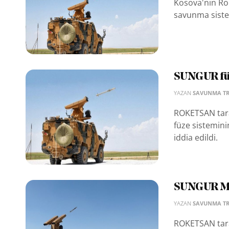
Kosova'nın Rok
savunma sistemi
SUNGUR füz
YAZAN
SAVUNMA T
ROKETSAN tara
füze sistemini
iddia edildi.
SUNGUR MA
YAZAN
SAVUNMA T
ROKETSAN tar