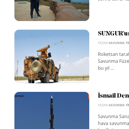
SUNGUR’un i
YAZAN
SAVUNMA T
Roketsan tarafı
Savunma Füze S
bu yıl ...
İsmail Dem
YAZAN
SAVUNMA T
Savunma Sanayi
hava savunmas