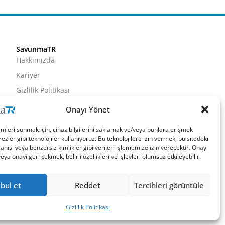
SavunmaTR
Hakkımızda
Kariyer
Gizlilik Politikası
Künye
Onayı Yönet
İletişim
imleri sunmak için, cihaz bilgilerini saklamak ve/veya bunlara erişmek
ezler gibi teknolojiler kullanıyoruz. Bu teknolojilere izin vermek, bu sitedeki
nışı veya benzersiz kimlikler gibi verileri işlememize izin verecektir. Onay
a onayı geri çekmek, belirli özellikleri ve işlevleri olumsuz etkileyebilir.
bul et
Reddet
Tercihleri görüntüle
Gizlilik Politikası