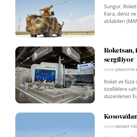
Sungur, Rokets
Kara, deniz ve
atılabilen (MA
Roketsan, i
sergiliyor
YAZAN
ŞERAFETTIN 
Roket ve füze 
özelliklere sah
düzenlenen Eur
Kosova’dan
YAZAN
MEHMET YIĞI