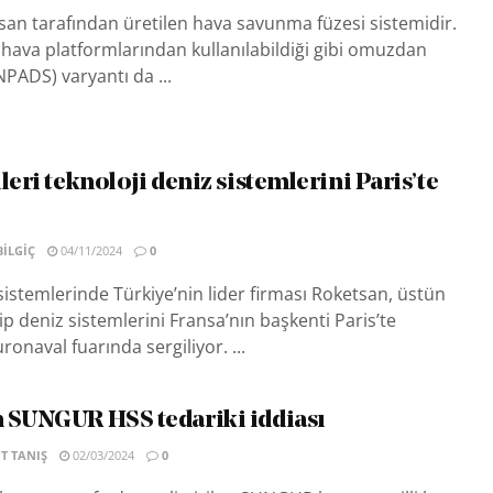
an tarafından üretilen hava savunma füzesi sistemidir.
 hava platformlarından kullanılabildiği gibi omuzdan
NPADS) varyantı da ...
leri teknoloji deniz sistemlerini Paris’te
BILGIÇ
04/11/2024
0
sistemlerinde Türkiye’nin lider firması Roketsan, üstün
ip deniz sistemlerini Fransa’nın başkenti Paris’te
onaval fuarında sergiliyor. ...
 SUNGUR HSS tedariki iddiası
T TANIŞ
02/03/2024
0