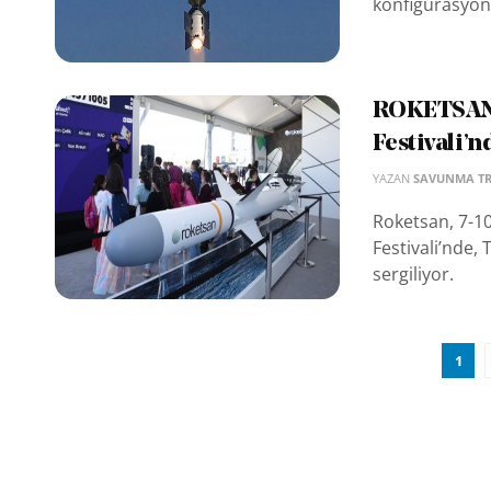
konfigürasyonun
ROKETSAN s
Festivali’n
YAZAN
SAVUNMA T
Roketsan, 7-10
Festivali’nde,
sergiliyor.
1