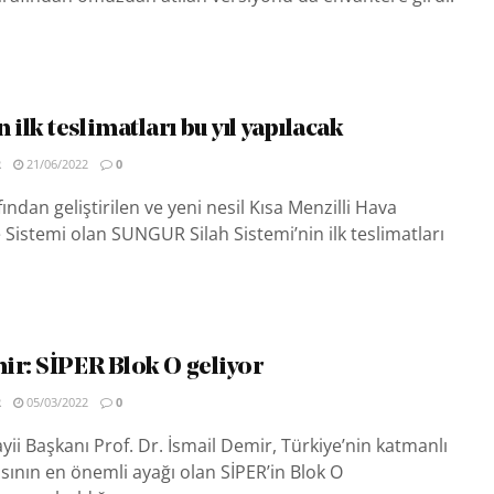
lk teslimatları bu yıl yapılacak
R
21/06/2022
0
ndan geliştirilen ve yeni nesil Kısa Menzilli Hava
istemi olan SUNGUR Silah Sistemi’nin ilk teslimatları
ir: SİPER Blok O geliyor
R
05/03/2022
0
i Başkanı Prof. Dr. İsmail Demir, Türkiye’nin katmanlı
ının en önemli ayağı olan SİPER’in Blok O