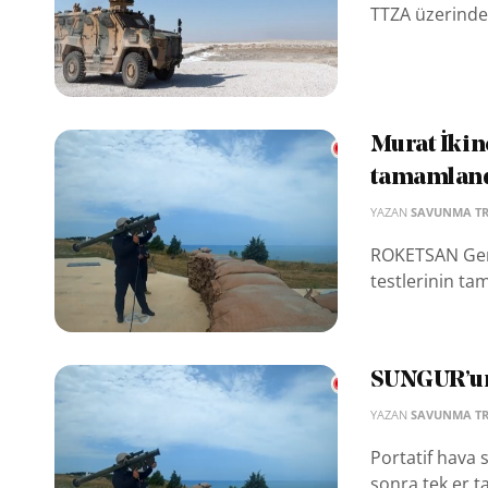
TTZA üzerinde k
Murat İkin
tamamlan
YAZAN
SAVUNMA T
ROKETSAN Gen
testlerinin ta
SUNGUR’un
YAZAN
SAVUNMA T
Portatif hava
sonra tek er t