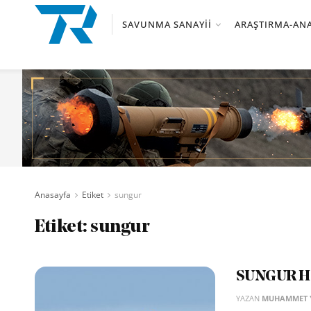
SAVUNMA SANAYII
ARAŞTIRMA-ANA
Anasayfa
Etiket
sungur
Etiket:
sungur
SUNGUR Ha
YAZAN
MUHAMMET Y