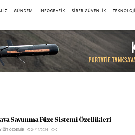
LIZ
GÜNDEM
İNFOGRAFIK
SIBER GÜVENLIK
TEKNOLOJ
va Savunma Füze Sistemi Özellikleri
IĞIT ÖZDEMIR
24/11/2024
0