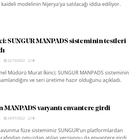
aideli modelinin Nijerya'ya satılacağı iddia ediliyor.
ci: SUNGUR MANPADS sisteminin testleri
dı
R
22/10/2022
0
el Müdürü Murat İkinci; SUNGUR MANPADS sisteminin
mamlandığını ve seri üretime hazır olduğunu açıkladı.
 MANPADS varyantı envantere girdi
R
24/07/2022
0
 savunma füze sistemimiz SUNGUR’un platformlardan
arafından omuzdan atılan versiyonu da envantere girdi.