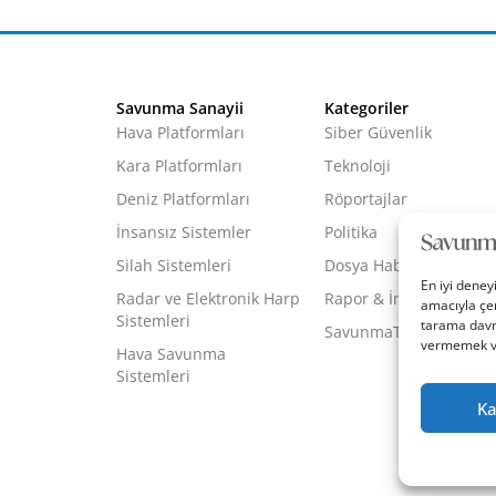
Savunma Sanayii
Kategoriler
Hava Platformları
Siber Güvenlik
Kara Platformları
Teknoloji
Deniz Platformları
Röportajlar
İnsansız Sistemler
Politika
Silah Sistemleri
Dosya Haber
En iyi deney
Radar ve Elektronik Harp
Rapor & İnfografik
amacıyla çer
Sistemleri
tarama davra
SavunmaTR Plus
vermemek vey
Hava Savunma
Sistemleri
Ka