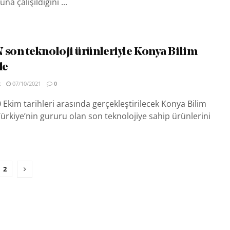
a çalışıldığını ...
on teknoloji ürünleriyle Konya Bilim
de
R
07/10/2021
0
 Ekim tarihleri arasında gerçekleştirilecek Konya Bilim
 Türkiye’nin gururu olan son teknolojiye sahip ürünlerini
2