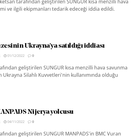
etsan tarafından geliştirilen SUNGUR kısa menzilli hava
 ve ilgili ekipmanları tedarik edeceği iddia edildi.
esinin Ukrayna’ya satıldığı iddiası
R
01/12/2022
0
fından geliştirilen SUNGUR kısa menzilli hava savunma
n Ukrayna Silahlı Kuvvetleri'nin kullanımında olduğu
NPADS Nijerya yolcusu
R
04/11/2022
0
afından geliştirilen SUNGUR MANPADS'in BMC Vuran