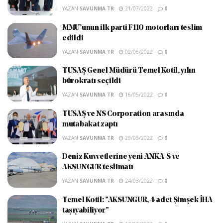
YAZAN
SAVUNMA TR
21/07/2022
0
MMU’unun ilk parti F110 motorları teslim
edildi
YAZAN
SAVUNMA TR
02/06/2022
0
TUSAŞ Genel Müdürü Temel Kotil, yılın
bürokratı seçildi
YAZAN
SAVUNMA TR
16/05/2022
0
TUSAŞ ve NS Corporation arasında
mutabakat zaptı
YAZAN
SAVUNMA TR
29/03/2022
0
Deniz Kuvvetlerine yeni ANKA-S ve
AKSUNGUR teslimatı
YAZAN
SAVUNMA TR
24/03/2022
0
Temel Kotil: ”AKSUNGUR, 4 adet Şimşek İHA
taşıyabiliyor”