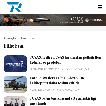
Anasayfa
Etiket
taı
Etiket:
taı
TUSAŞ nedir? TUSAŞ tarafından geliştirilen
ürünler ve projeler
YAZAN
MURAT EMRE EYGÜN
23/10/2024
0
Kara Kuvvetleri’ne bir T-129 ATAK
helikopteri daha teslim edildi
YAZAN
SAVUNMA TR
21/07/2022
0
TUSAŞ ve Airbus arasında 3 yeni işbirliği
imzalandı