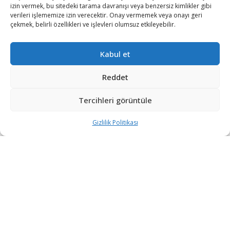
izin vermek, bu sitedeki tarama davranışı veya benzersiz kimlikler gibi
verileri işlememize izin verecektir. Onay vermemek veya onayı geri
çekmek, belirli özellikleri ve işlevleri olumsuz etkileyebilir.
Kabul et
Reddet
Tercihleri görüntüle
Gizlilik Politikası
“Etkin, Güvenilir, Haberdar”
+90 530 308 17 96
iletisim@savunmatr.com