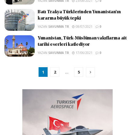
YAZAN
SAVUNMA TR
23/08/2021
0
Batı Trakya Türklerinden Yunanistan’ın
kararına büyük tepki
YAZAN
SAVUNMA TR
08/07/2021
0
Yunanistan, Türk-Müslüman vakıflarına ait
tarihî eserleri katlediyor
YAZAN
SAVUNMA TR
17/06/2021
0
1
2
…
5