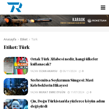
Anasayfa
Etiket
Türk
Etiket:
Türk
Ortak Türk Alfabesi nedir, hangi ülkeler
kullanacak?
YAZAN
OZAN AKARSU
06/11/2024
0
Srebrenitsa Soykırımın Simgesi: Mavi
Kelebeklerin Hikayesi
YAZAN
MURAT EMRE EYGÜN
11/07/2024
0
Çin, Doğu Türkistan’da yüzlerce köyün adını
değiştirdi