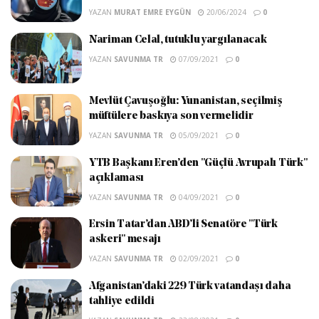
YAZAN
MURAT EMRE EYGÜN
20/06/2024
0
Nariman Celal, tutuklu yargılanacak
YAZAN
SAVUNMA TR
07/09/2021
0
Mevlüt Çavuşoğlu: Yunanistan, seçilmiş
müftülere baskıya son vermelidir
YAZAN
SAVUNMA TR
05/09/2021
0
YTB Başkanı Eren’den "Güçlü Avrupalı Türk"
açıklaması
YAZAN
SAVUNMA TR
04/09/2021
0
Ersin Tatar’dan ABD’li Senatöre "Türk
askeri" mesajı
YAZAN
SAVUNMA TR
02/09/2021
0
Afganistan’daki 229 Türk vatandaşı daha
tahliye edildi