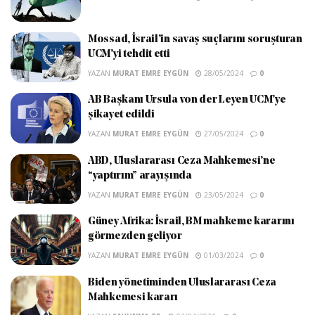
Mossad, İsrail’in savaş suçlarını soruşturan
UCM’yi tehdit etti
YAZAN
MURAT EMRE EYGÜN
28/05/2024
0
AB Başkanı Ursula von der Leyen UCM’ye
şikayet edildi
YAZAN
MURAT EMRE EYGÜN
27/05/2024
0
ABD, Uluslararası Ceza Mahkemesi’ne
“yaptırım” arayışında
YAZAN
MURAT EMRE EYGÜN
23/05/2024
0
Güney Afrika: İsrail, BM mahkeme kararını
görmezden geliyor
YAZAN
MURAT EMRE EYGÜN
01/03/2024
0
Biden yönetiminden Uluslararası Ceza
Mahkemesi kararı