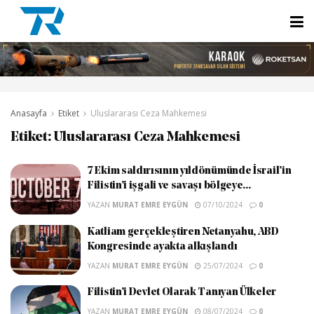
Anasayfa
Etiket
Uluslararası Ceza Mahkemesi
Etiket:
Uluslararası Ceza Mahkemesi
7 Ekim saldırısının yıldönümünde İsrail’in
Filistin’i işgali ve savaşı bölgeye...
YAZAN
MURAT EMRE EYGÜN
07/10/2024
0
Katliam gerçekleştiren Netanyahu, ABD
Kongresinde ayakta alkışlandı
YAZAN
MURAT EMRE EYGÜN
25/07/2024
0
Filistin’i Devlet Olarak Tanıyan Ülkeler
YAZAN
MURAT EMRE EYGÜN
08/07/2024
0