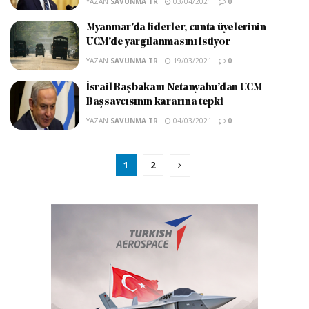
YAZAN
SAVUNMA TR
03/04/2021
0
Myanmar’da liderler, cunta üyelerinin
UCM’de yargılanmasını istiyor
YAZAN
SAVUNMA TR
19/03/2021
0
İsrail Başbakanı Netanyahu’dan UCM
Başsavcısının kararına tepki
YAZAN
SAVUNMA TR
04/03/2021
0
1
2