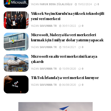
YAZAN
FARUK BERA ZÜLALOĞLU
19/02/2024
0
Yüksek Seçim Kurulu’na yüksek teknolojili
yeni veri merkezi
YAZAN
SAVUNMA TR
30/01/2022
0
Microsoft, Malezya’da veri merkezleri
kurmak için 1 milyar dolar yatırım yapacak
YAZAN
SAVUNMA TR
19/04/2021
0
Microsoft su altı veri merkezini karaya
çıkardı
YAZAN
SAVUNMA TR
15/09/2020
0
TikTok İrlanda’ya veri merkezi kuruyor
YAZAN
SAVUNMA TR
06/08/2020
0