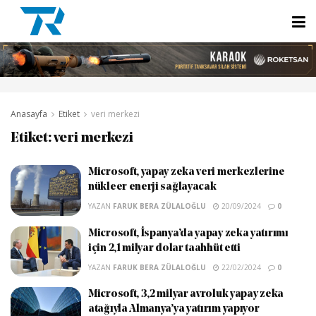
Anasayfa
Etiket
veri merkezi
Etiket:
veri merkezi
Microsoft, yapay zeka veri merkezlerine
nükleer enerji sağlayacak
YAZAN
FARUK BERA ZÜLALOĞLU
20/09/2024
0
Microsoft, İspanya’da yapay zeka yatırımı
için 2,1 milyar dolar taahhüt etti
YAZAN
FARUK BERA ZÜLALOĞLU
22/02/2024
0
Microsoft, 3,2 milyar avroluk yapay zeka
atağıyla Almanya’ya yatırım yapıyor