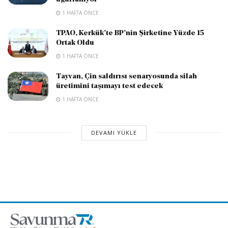
1 HAFTA ÖNCE
TPAO, Kerkük’te BP’nin Şirketine Yüzde 15
Ortak Oldu
1 HAFTA ÖNCE
Tayvan, Çin saldırısı senaryosunda silah
üretimini taşımayı test edecek
1 HAFTA ÖNCE
DEVAMI YÜKLE