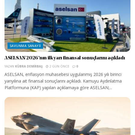
SAVUNMA SANAYII
ASELSAN 2026’nın ilk yarı finansal sonuçlarını açıkladı
YAZAN
KÜBRA DEMIRBAŞ
2 GÜN ÖNCE
0
ASELSAN, enflasyon muhasebesi uygulanmış 2026 yılı birinci
yarıyılına ait finansal sonuçlarını açıkladı. Kamuyu Aydınlatma
Platformuna (KAP) yapılan açıklamaya göre ASELSAN;...