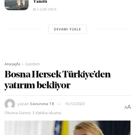
Tanıttı
3 GÜN ÖNCE
DEVAMI YÜKLE
Anasayfa
Gündem
Bosna Hersek Türkiye’den
yatırım bekliyor
yazan
Savunma TR
15/12/2020
A
A
Okuma Süresi: 3 dakika okuma