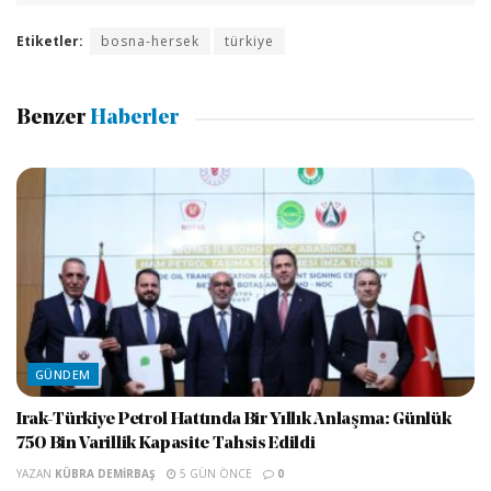
Etiketler:
bosna-hersek
türkiye
Benzer
Haberler
GÜNDEM
Irak-Türkiye Petrol Hattında Bir Yıllık Anlaşma: Günlük
750 Bin Varillik Kapasite Tahsis Edildi
YAZAN
KÜBRA DEMIRBAŞ
5 GÜN ÖNCE
0