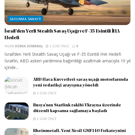
SAVUNMA SANAYII
İsrail’den Yerli Stealth Savaş Uçağı ve F-35 Esintili İHA
Hedefi
YAZAN
KÜBRA DEMIRBAŞ
2 GÜN ÖNCE
0
İsrail’den Yerli Stealth Savaş Uçağı ve F-35 Esintili İHA Hedefi
İsrail’in, ABD askeri yardımına bağımlılığı azaltmak amacıyla 10 yıl
içinde...
ABD Hava Kuvvetleri savaş uçağı motorlarında
yeni tedarikçi arayışına yöneldi
2 GÜN ÖNCE
Rusya’nın Starlink rakibi Ukrayna üzerinde
düzenli kapsama sağlamaya başladı
2 GÜN ÖNCE
Rheinmetall, Yeni Nesil GMF140 Fırkateynini