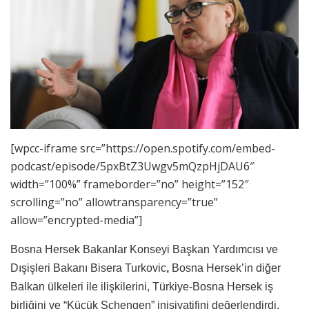
[wpcc-iframe src=”https://open.spotify.com/embed-
podcast/episode/5pxBtZ3Uwgv5mQzpHjDAU6″
width=”100%” frameborder=”no” height=”152″
scrolling=”no” allowtransparency=”true”
allow=”encrypted-media”]
Bosna Hersek Bakanlar Konseyi Başkan Yardımcısı ve
Dışişleri Bakanı Bisera Turkovic
,
Bosna Hersek’in diğer
Balkan ülkeleri ile ilişkilerini, Türkiye-Bosna Hersek iş
birliğini ve “Küçük Schengen” inisiyatifini değerlendirdi.