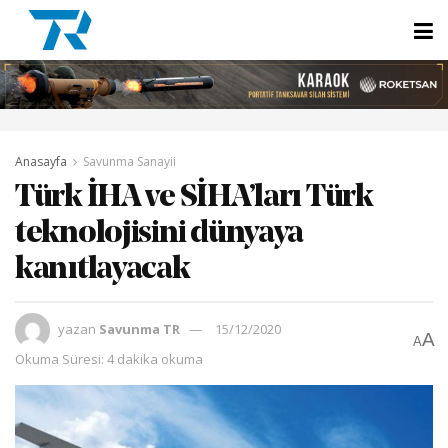
Anasayfa
Savunma Sanayii
Türk İHA ve SİHA’ları Türk
teknolojisini dünyaya
kanıtlayacak
yazan
Savunma TR
15/12/2020
A
A
Okuma Süresi: 4 dakika okuma