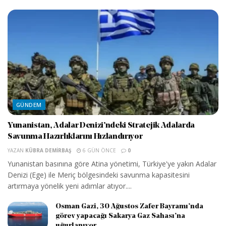
GÜNDEM
Yunanistan, Adalar Denizi’ndeki Stratejik Adalarda
Savunma Hazırlıklarını Hızlandırıyor
YAZAN
KÜBRA DEMIRBAŞ
6 GÜN ÖNCE
0
Yunanistan basınına göre Atina yönetimi, Türkiye'ye yakın Adalar
Denizi (Ege) ile Meriç bölgesindeki savunma kapasitesini
artırmaya yönelik yeni adımlar atıyor....
Osman Gazi, 30 Ağustos Zafer Bayramı’nda
görev yapacağı Sakarya Gaz Sahası’na
uğurlanıyor