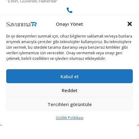
“Etkin, Güvenilir, Haberdar”
+90 530 308 17 96
Onayı Yönet
En iyi deneyimleri sunmak için, cihaz bilgilerini saklamak ve/veya bunlara
iletisim@savunmatr.com
erişmek amacıyla çerezler gibi teknolojiler kullanıyoruz. Bu teknolojilere
izin vermek, bu sitedeki tarama davranışı veya benzersiz kimlikler gibi
verileri işlememize izin verecektir. Onay vermemek veya onayı geri
çekmek, belirli özellikleri ve işlevleri olumsuz etkileyebilir.
2026 © Savunma TR. Tüm Hakları Saklıdır.
Kabul et
Savunma Sanayii
Kategoriler
SavunmaTR
Reddet
Hava Platformları
Siber Güvenlik
Hakkımızda
Kara Platformları
Teknoloji
Kariyer
Tercihleri görüntüle
Deniz Platformları
Röportajlar
Gizlilik Politikası
Gizlilik Politikası
İnsansız Sistemler
Politika
Künye
Silah Sistemleri
Dosya Haber
İletişim
Radar ve
Rapor & İnfografik