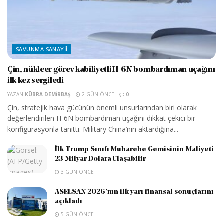
SAVUNMA SANAYII
Çin, nükleer görev kabiliyetli H-6N bombardıman uçağını
ilk kez sergiledi
YAZAN
KÜBRA DEMIRBAŞ
2 GÜN ÖNCE
0
Çin, stratejik hava gücünün önemli unsurlarından biri olarak
değerlendirilen H-6N bombardıman uçağını dikkat çekici bir
konfigürasyonla tanıttı. Military China’nın aktardığına...
İlk Trump Sınıfı Muharebe Gemisinin Maliyeti
23 Milyar Dolara Ulaşabilir
3 GÜN ÖNCE
ASELSAN 2026’nın ilk yarı finansal sonuçlarını
açıkladı
5 GÜN ÖNCE