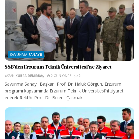
SAVUNMA SANAYII
SSB’den Erzurum Teknik Üniversitesi’ne Ziyaret
YAZAN
KÜBRA DEMIRBAŞ
2 GÜN ÖNCE
0
Savunma Sanayii Başkanı Prof. Dr. Haluk Görgün, Erzurum
programı kapsamında Erzurum Teknik Üniversitesi’ni ziyaret
ederek Rektör Prof. Dr. Bülent Çakmak...