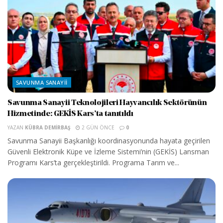
SAVUNMA SANAYII
Savunma Sanayii Teknolojileri Hayvancılık Sektörünün
Hizmetinde: GEKİS Kars’ta tanıtıldı
YAZAN
KÜBRA DEMIRBAŞ
2 GÜN ÖNCE
0
Savunma Sanayii Başkanlığı koordinasyonunda hayata geçirilen
Güvenli Elektronik Küpe ve İzleme Sistemi’nin (GEKİS) Lansman
Programı Kars’ta gerçekleştirildi. Programa Tarım ve...