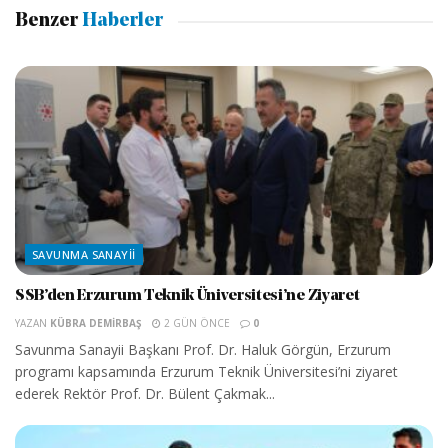
Benzer
Haberler
SAVUNMA SANAYII
SSB’den Erzurum Teknik Üniversitesi’ne Ziyaret
YAZAN
KÜBRA DEMIRBAŞ
2 GÜN ÖNCE
0
Savunma Sanayii Başkanı Prof. Dr. Haluk Görgün, Erzurum
programı kapsamında Erzurum Teknik Üniversitesi’ni ziyaret
ederek Rektör Prof. Dr. Bülent Çakmak...