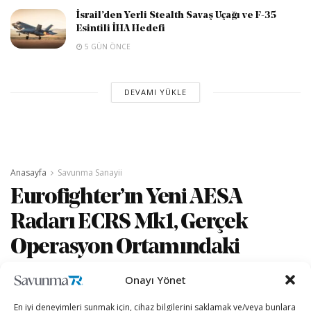
İsrail’den Yerli Stealth Savaş Uçağı ve F-35
Esintili İHA Hedefi
5 GÜN ÖNCE
DEVAMI YÜKLE
Anasayfa
Savunma Sanayii
Eurofighter’ın Yeni AESA
Radarı ECRS Mk1, Gerçek
Operasyon Ortamındaki
Testlere Başladı
Onayı Yönet
En iyi deneyimleri sunmak için, cihaz bilgilerini saklamak ve/veya bunlara