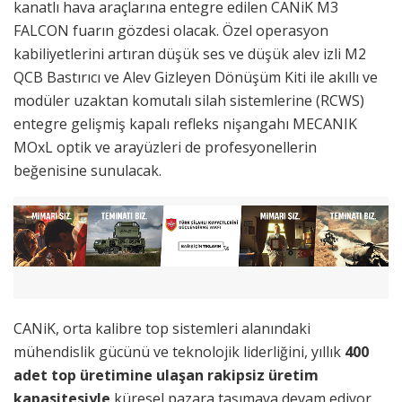
kanatlı hava araçlarına entegre edilen CANiK M3
FALCON fuarın gözdesi olacak. Özel operasyon
kabiliyetlerini artıran düşük ses ve düşük alev izli M2
QCB Bastırıcı ve Alev Gizleyen Dönüşüm Kiti ile akıllı ve
modüler uzaktan komutalı silah sistemlerine (RCWS)
entegre gelişmiş kapalı refleks nişangahı MECANIK
MOxL optik ve arayüzleri de profesyonellerin
beğenisine sunulacak.
CANiK, orta kalibre top sistemleri alanındaki
mühendislik gücünü ve teknolojik liderliğini, yıllık
400
adet top üretimine ulaşan rakipsiz üretim
kapasitesiyle
küresel pazara taşımaya devam ediyor.