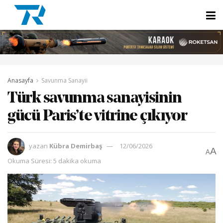
Anasayfa
Savunma Sanayii
Türk savunma sanayisinin
gücü Paris’te vitrine çıkıyor
yazan
Kübra Demirbaş
12/06/2026
A
A
Okuma Süresi: 5 dakika okuma