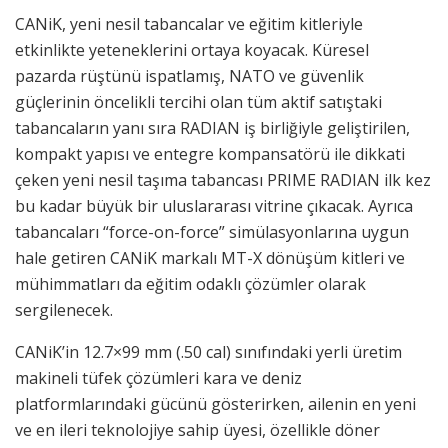
CANiK, yeni nesil tabancalar ve eğitim kitleriyle
etkinlikte yeteneklerini ortaya koyacak. Küresel
pazarda rüştünü ispatlamış, NATO ve güvenlik
güçlerinin öncelikli tercihi olan tüm aktif satıştaki
tabancaların yanı sıra RADIAN iş birliğiyle geliştirilen,
kompakt yapısı ve entegre kompansatörü ile dikkati
çeken yeni nesil taşıma tabancası PRIME RADIAN ilk kez
bu kadar büyük bir uluslararası vitrine çıkacak. Ayrıca
tabancaları “force-on-force” simülasyonlarına uygun
hale getiren CANiK markalı MT-X dönüşüm kitleri ve
mühimmatları da eğitim odaklı çözümler olarak
sergilenecek.
CANiK’in 12.7×99 mm (.50 cal) sınıfındaki yerli üretim
makineli tüfek çözümleri kara ve deniz
platformlarındaki gücünü gösterirken, ailenin en yeni
ve en ileri teknolojiye sahip üyesi, özellikle döner