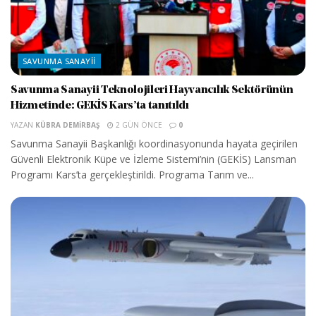
SAVUNMA SANAYII
Savunma Sanayii Teknolojileri Hayvancılık Sektörünün
Hizmetinde: GEKİS Kars’ta tanıtıldı
YAZAN
KÜBRA DEMIRBAŞ
2 GÜN ÖNCE
0
Savunma Sanayii Başkanlığı koordinasyonunda hayata geçirilen
Güvenli Elektronik Küpe ve İzleme Sistemi’nin (GEKİS) Lansman
Programı Kars’ta gerçekleştirildi. Programa Tarım ve...