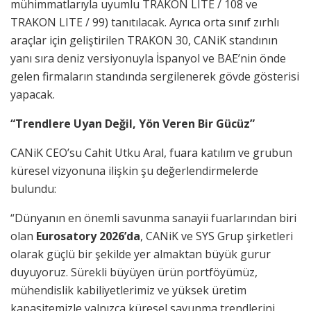
mühimmatlarıyla uyumlu TRAKON LITE / 108 ve
TRAKON LITE / 99) tanıtılacak. Ayrıca orta sınıf zırhlı
araçlar için geliştirilen TRAKON 30, CANiK standının
yanı sıra deniz versiyonuyla İspanyol ve BAE’nin önde
gelen firmaların standında sergilenerek gövde gösterisi
yapacak.
“Trendlere Uyan Değil, Yön Veren Bir Gücüz”
CANiK CEO’su Cahit Utku Aral, fuara katılım ve grubun
küresel vizyonuna ilişkin şu değerlendirmelerde
bulundu:
“Dünyanın en önemli savunma sanayii fuarlarından biri
olan
Eurosatory 2026’da
, CANiK ve SYS Grup şirketleri
olarak güçlü bir şekilde yer almaktan büyük gurur
duyuyoruz. Sürekli büyüyen ürün portföyümüz,
mühendislik kabiliyetlerimiz ve yüksek üretim
kapasitemizle yalnızca küresel savunma trendlerini