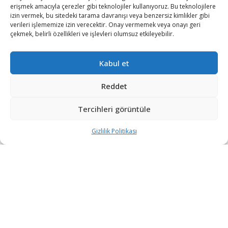
yazan
Kübra Demirbaş
10/06/2026
erişmek amacıyla çerezler gibi teknolojiler kullanıyoruz. Bu teknolojilere
A
A
izin vermek, bu sitedeki tarama davranışı veya benzersiz kimlikler gibi
Okuma Süresi: 2 dakika okuma
verileri işlememize izin verecektir. Onay vermemek veya onayı geri
çekmek, belirli özellikleri ve işlevleri olumsuz etkileyebilir.
Kabul et
Reddet
Tercihleri görüntüle
Gizlilik Politikası
Hensoldt ve Indra tarafından geliştirilen Eurofighter
Common Radar System Mark 1 (ECRS Mk1) radarı, canlı
operasyon senaryolarında test edilmeye başlandı.