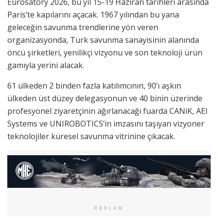
Eurosatory 2026, bu yıl 15-19 Haziran tarihleri arasında
Paris’te kapılarını açacak. 1967 yılından bu yana
geleceğin savunma trendlerine yön veren
organizasyonda, Türk savunma sanayisinin alanında
öncü şirketleri, yenilikçi vizyonu ve son teknoloji ürün
gamıyla yerini alacak.
61 ülkeden 2 binden fazla katılımcının, 90’ı aşkın
ülkeden üst düzey delegasyonun ve 40 binin üzerinde
profesyonel ziyaretçinin ağırlanacağı fuarda CANiK, AEI
Systems ve UNIROBOTICS’in imzasını taşıyan vizyoner
teknolojiler küresel savunma vitrinine çıkacak.
REKLAM