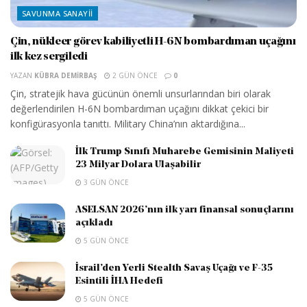
SAVUNMA SANAYII
Çin, nükleer görev kabiliyetli H-6N bombardıman uçağını
ilk kez sergiledi
YAZAN
KÜBRA DEMIRBAŞ
2 GÜN ÖNCE
0
Çin, stratejik hava gücünün önemli unsurlarından biri olarak
değerlendirilen H-6N bombardıman uçağını dikkat çekici bir
konfigürasyonla tanıttı. Military China’nın aktardığına...
İlk Trump Sınıfı Muharebe Gemisinin Maliyeti
23 Milyar Dolara Ulaşabilir
3 GÜN ÖNCE
ASELSAN 2026’nın ilk yarı finansal sonuçlarını
açıkladı
5 GÜN ÖNCE
İsrail’den Yerli Stealth Savaş Uçağı ve F-35
Esintili İHA Hedefi
5 GÜN ÖNCE