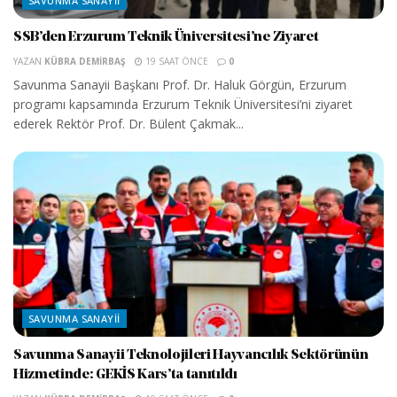
SAVUNMA SANAYII
SSB’den Erzurum Teknik Üniversitesi’ne Ziyaret
YAZAN
KÜBRA DEMIRBAŞ
19 SAAT ÖNCE
0
Savunma Sanayii Başkanı Prof. Dr. Haluk Görgün, Erzurum
programı kapsamında Erzurum Teknik Üniversitesi’ni ziyaret
ederek Rektör Prof. Dr. Bülent Çakmak...
SAVUNMA SANAYII
Savunma Sanayii Teknolojileri Hayvancılık Sektörünün
Hizmetinde: GEKİS Kars’ta tanıtıldı