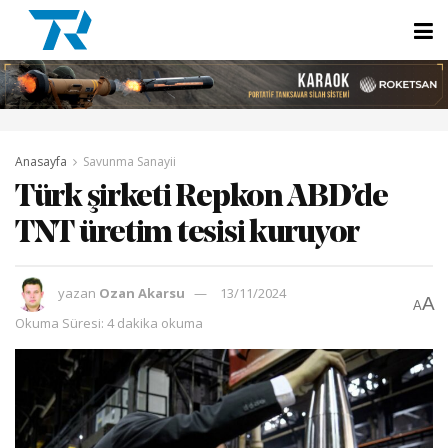
Anasayfa
Savunma Sanayii
Türk şirketi Repkon ABD’de
TNT üretim tesisi kuruyor
yazan
Ozan Akarsu
13/11/2024
A
A
Okuma Süresi: 4 dakika okuma