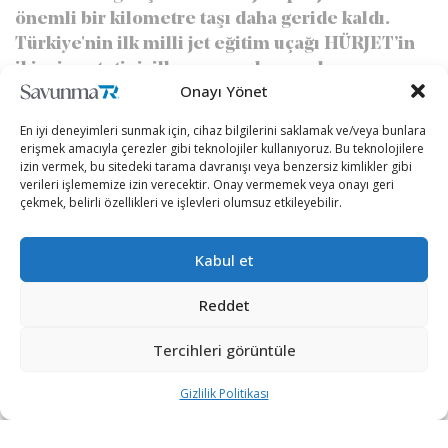
önemli bir kilometre taşı daha geride kaldı.
Türkiye'nin ilk milli jet eğitim uçağı HÜRJET’in
ikinci prototipi, ilk uçuşunu başarıyla
Onayı Yönet
gerçekleştirdi.
En iyi deneyimleri sunmak için, cihaz bilgilerini saklamak ve/veya bunlara
erişmek amacıyla çerezler gibi teknolojiler kullanıyoruz. Bu teknolojilere
yazan
Soner Eruçar
12/11/2024
A
A
izin vermek, bu sitedeki tarama davranışı veya benzersiz kimlikler gibi
Okuma Süresi: 2 dakika okuma
verileri işlememize izin verecektir. Onay vermemek veya onayı geri
çekmek, belirli özellikleri ve işlevleri olumsuz etkileyebilir.
Kabul et
Reddet
Tercihleri görüntüle
Gizlilik Politikası