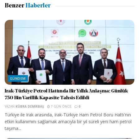
Benzer
Haberler
GÜNDEM
Irak-Türkiye Petrol Hattında Bir Yıllık Anlaşma: Günlük
750 Bin Varillik Kapasite Tahsis Edildi
YAZAN
KÜBRA DEMIRBAŞ
7 GÜN ÖNCE
0
Türkiye ile Irak arasında, Irak-Türkiye Ham Petrol Boru Hattı'nın
etkin kullanımını sağlamak amacıyla bir yıl süreli yeni ham petrol
taşıma...