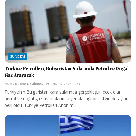
GÜNDEM
Türkiye Petrolleri, Bulgaristan Sularında Petrol ve Doğal
Gaz Arayacak
YAZAN
KÜBRA DEMIRBAŞ
1 HAFTA ÖNCE
0
Türkiye’nin Bulgaristan kara sularında gerçekleştirilecek olan
petrol ve doğal gaz aramalarında yer alacağı ortaklığın detayları
belli oldu. Türkiye Petrolleri Anonim...