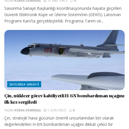
YAZAN
KÜBRA DEMIRBAŞ
19 SAAT ÖNCE
0
Savunma Sanayii Başkanlığı koordinasyonunda hayata geçirilen
Güvenli Elektronik Küpe ve İzleme Sistemi’nin (GEKİS) Lansman
Programı Kars’ta gerçekleştirildi. Programa Tarım ve...
SAVUNMA SANAYII
Çin, nükleer görev kabiliyetli H-6N bombardıman uçağını
ilk kez sergiledi
YAZAN
KÜBRA DEMIRBAŞ
1 GÜN ÖNCE
0
Çin, stratejik hava gücünün önemli unsurlarından biri olarak
değerlendirilen H-6N bombardıman uçağını dikkat çekici bir