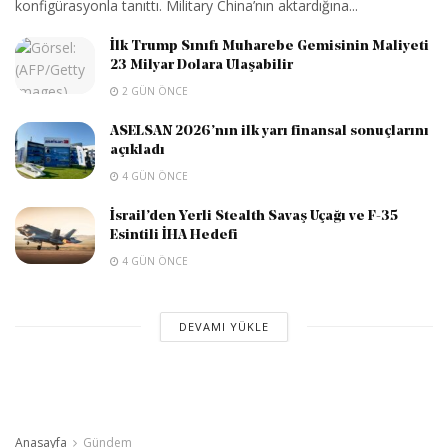
konfigürasyonla tanıttı. Military China’nın aktardığına...
İlk Trump Sınıfı Muharebe Gemisinin Maliyeti
23 Milyar Dolara Ulaşabilir
2 GÜN ÖNCE
ASELSAN 2026’nın ilk yarı finansal sonuçlarını
açıkladı
4 GÜN ÖNCE
İsrail’den Yerli Stealth Savaş Uçağı ve F-35
Esintili İHA Hedefi
4 GÜN ÖNCE
DEVAMI YÜKLE
Anasayfa
Gündem