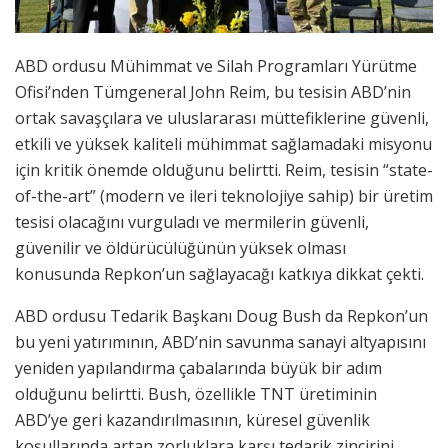
ABD ordusu Mühimmat ve Silah Programları Yürütme
Ofisi’nden Tümgeneral John Reim, bu tesisin ABD’nin
ortak savaşçılara ve uluslararası müttefiklerine güvenli,
etkili ve yüksek kaliteli mühimmat sağlamadaki misyonu
için kritik önemde olduğunu belirtti. Reim, tesisin “state-
of-the-art” (modern ve ileri teknolojiye sahip) bir üretim
tesisi olacağını vurguladı ve mermilerin güvenli,
güvenilir ve öldürücülüğünün yüksek olması
konusunda Repkon’un sağlayacağı katkıya dikkat çekti.
ABD ordusu Tedarik Başkanı Doug Bush da Repkon’un
bu yeni yatırımının, ABD’nin savunma sanayi altyapısını
yeniden yapılandırma çabalarında büyük bir adım
olduğunu belirtti. Bush, özellikle TNT üretiminin
ABD’ye geri kazandırılmasının, küresel güvenlik
koşullarında artan zorluklara karşı tedarik zincirini