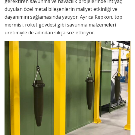
gerektiren savunma ve havacılık projelerinde ihtiyaç
duyulan özel metal bileşenlerin maliyet etkinliği ve
dayanımını sağlamasında yatıyor. Ayrıca Repkon, top
mermisi, roket gövdesi gibi savunma malzemeleri
üretimiyle de adından sıkça söz ettiriyor.