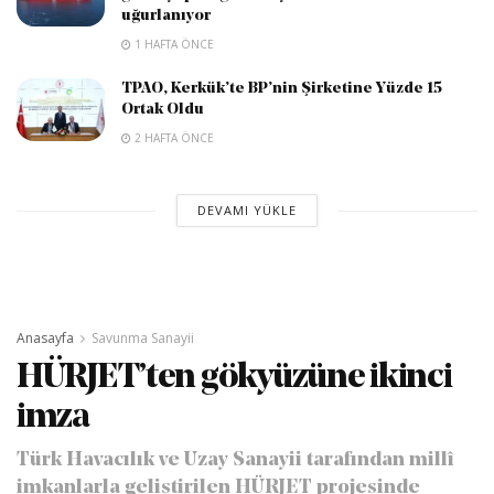
uğurlanıyor
1 HAFTA ÖNCE
TPAO, Kerkük’te BP’nin Şirketine Yüzde 15
Ortak Oldu
2 HAFTA ÖNCE
DEVAMI YÜKLE
Anasayfa
Savunma Sanayii
HÜRJET’ten gökyüzüne ikinci
imza
Türk Havacılık ve Uzay Sanayii tarafından millî
imkanlarla geliştirilen HÜRJET projesinde