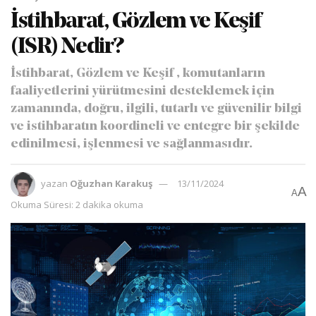
İstihbarat, Gözlem ve Keşif
(ISR) Nedir?
İstihbarat, Gözlem ve Keşif , komutanların
faaliyetlerini yürütmesini desteklemek için
zamanında, doğru, ilgili, tutarlı ve güvenilir bilgi
ve istihbaratın koordineli ve entegre bir şekilde
edinilmesi, işlenmesi ve sağlanmasıdır.
yazan
Oğuzhan Karakuş
13/11/2024
A
A
Okuma Süresi: 2 dakika okuma