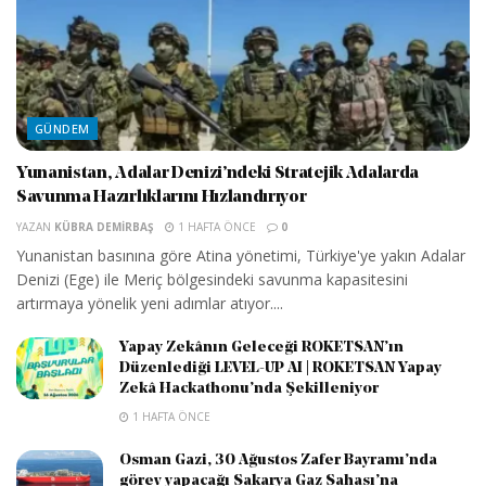
GÜNDEM
Yunanistan, Adalar Denizi’ndeki Stratejik Adalarda
Savunma Hazırlıklarını Hızlandırıyor
YAZAN
KÜBRA DEMIRBAŞ
1 HAFTA ÖNCE
0
Yunanistan basınına göre Atina yönetimi, Türkiye'ye yakın Adalar
Denizi (Ege) ile Meriç bölgesindeki savunma kapasitesini
artırmaya yönelik yeni adımlar atıyor....
Yapay Zekânın Geleceği ROKETSAN’ın
Düzenlediği LEVEL-UP AI | ROKETSAN Yapay
Zekâ Hackathonu’nda Şekilleniyor
1 HAFTA ÖNCE
Osman Gazi, 30 Ağustos Zafer Bayramı’nda
görev yapacağı Sakarya Gaz Sahası’na