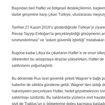
Başından beri Hafter ve bölgesel destekçilerinin, başkent
darbe girişimine karşı çıkan Türkiye, uluslararası meşru
Tarihler 27 Kasım 2019’u gösterdiğinde Türkiye’yi ziya
Recep Tayyip Erdoğan’la gerçekleştirdiği görüşmenin ardı
sınırlandırılması” ve “askeri güvenlik işbirliği” mutabakat
Bugüne kadar Libya’da çıkarlarını Hafter’e ve onun ülkey
ülkelerden bu anlaşmaya itirazlar yükselirken, Hafter 
saldırılarını yoğunlaştırdı.
Bu dönemde Rus özel güvenlik şirketi Wagner’e bağlı para
haberler de sıklıkla gündeme geldi. Wagner’den aldığı d
hakimiyetini perçinleyen Hafter, hedef gözetmeksizin sivi
saldırmayı sürdürdü. Bu saldırılarda yüzlerce sivil hayatı
sivil de Trablus’un iç bölgelerine doğru kaçmaya başladı