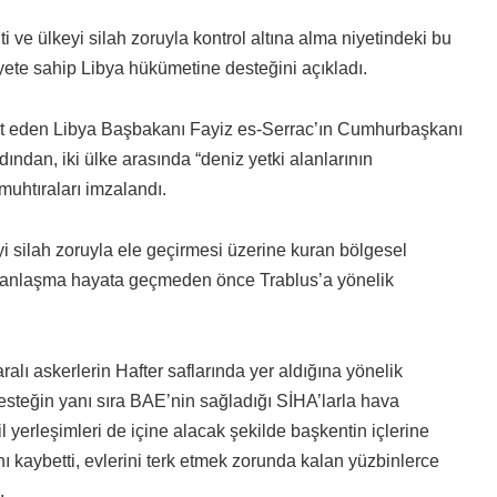
i ve ülkeyi silah zoruyla kontrol altına alma niyetindeki bu
iyete sahip Libya hükümetine desteğini açıkladı.
ret eden Libya Başbakanı Fayiz es-Serrac’ın Cumhurbaşkanı
ndan, iki ülke arasında “deniz yetki alanlarının
 muhtıraları imzalandı.
i silah zoruyla ele geçirmesi üzerine kuran bölgesel
de anlaşma hayata geçmeden önce Trablus’a yönelik
lı askerlerin Hafter saflarında yer aldığına yönelik
esteğin yanı sıra BAE’nin sağladığı SİHA’larla hava
l yerleşimleri de içine alacak şekilde başkentin içlerine
nı kaybetti, evlerini terk etmek zorunda kalan yüzbinlerce
.