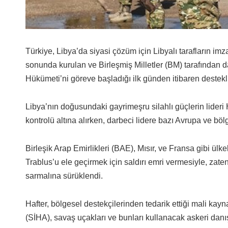
Türkiye, Libya’da siyasi çözüm için Libyalı tarafların 
sonunda kurulan ve Birleşmiş Milletler (BM) tarafından 
Hükümeti’ni göreve başladığı ilk günden itibaren destekli
Libya’nın doğusundaki gayrimeşru silahlı güçlerin lideri H
kontrolü altına alırken, darbeci lidere bazı Avrupa ve bölg
Birleşik Arap Emirlikleri (BAE), Mısır, ve Fransa gibi ülk
Trablus’u ele geçirmek için saldırı emri vermesiyle, zaten
sarmalına sürüklendi.
Hafter, bölgesel destekçilerinden tedarik ettiği mali kaynak
(SİHA), savaş uçakları ve bunları kullanacak askeri danı