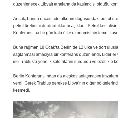
düzenlenecek Libyalı tarafların da katılımcısı olduğu konf
Ancak, bunun öncesinde ülkenin doğusundaki petrol üretim
petrol üretimini durdurduklarını açıkladı. Petrol kesintisi
Konferansı’na bir gün kala ülke ekonomisinin temel kayna
Buna rağmen 18 Ocak’ta Berlin’de 12 ülke ve dört uluslar
sağlanması amacıyla bir konferans düzenlendi. Liderler ve 
ise Trablus’a yönelik saldırılarını sürdürdü ve özellikle 
Berlin Konferansı’ndan da ateşkes anlaşmasını imzalamad
verdi. Gerek Trablus gerekse Libya’nın diğer bölgelerinde 
kesmedi.