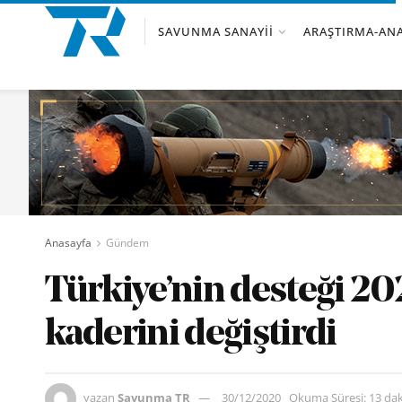
SAVUNMA SANAYII
ARAŞTIRMA-ANA
Anasayfa
Gündem
Türkiye’nin desteği 20
kaderini değiştirdi
yazan
Savunma TR
30/12/2020
Okuma Süresi: 13 da