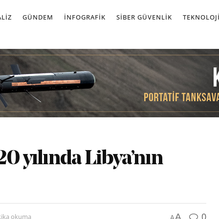
LIZ
GÜNDEM
İNFOGRAFIK
SIBER GÜVENLIK
TEKNOLOJ
20 yılında Libya’nın
0
A
kika okuma
A