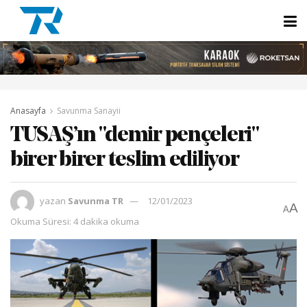
Anasayfa
Savunma Sanayii
TUSAŞ’ın "demir pençeleri"
birer birer teslim ediliyor
yazan
Savunma TR
12/01/2023
A
A
Okuma Süresi: 4 dakika okuma