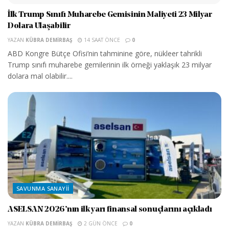
İlk Trump Sınıfı Muharebe Gemisinin Maliyeti 23 Milyar
Dolara Ulaşabilir
YAZAN
KÜBRA DEMIRBAŞ
14 SAAT ÖNCE
0
ABD Kongre Bütçe Ofisi’nin tahminine göre, nükleer tahrikli
Trump sınıfı muharebe gemilerinin ilk örneği yaklaşık 23 milyar
dolara mal olabilir....
SAVUNMA SANAYII
ASELSAN 2026’nın ilk yarı finansal sonuçlarını açıkladı
YAZAN
KÜBRA DEMIRBAŞ
2 GÜN ÖNCE
0