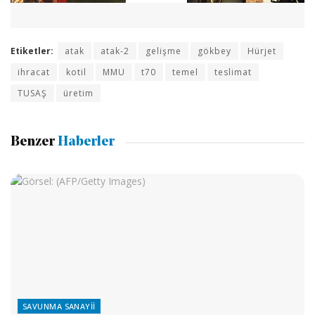
Etiketler:
atak
atak-2
gelişme
gökbey
Hürjet
ihracat
kotil
MMU
t70
temel
teslimat
TUSAŞ
üretim
Benzer
Haberler
SAVUNMA SANAYII