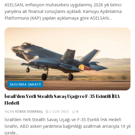
ASELSAN, enflasyon muhasebesi uygulanmış 2026 yılı birinci
yarıyılına ait finansal sonuçlarını açıkladı. Kamuyu Aydınlatma
Platformuna (KAP) yapılan açıklamaya göre ASELSAN;...
SAVUNMA SANAYII
İsrail’den Yerli Stealth Savaş Uçağı ve F-35 Esintili İHA
Hedefi
YAZAN
KÜBRA DEMIRBAŞ
2 GÜN ÖNCE
0
İsrail’den Yerli Stealth Savaş Uçağı ve F-35 Esintili İHA Hedefi
İsrail’in, ABD askeri yardımına bağımlılığı azaltmak amacıyla 10 yıl
içinde...