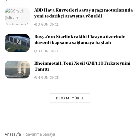
ABD Hava Kuvvetleri savaş uçağı motorlarında
yeni tedarikçi arayışına yöneldi
3 GÜN ÖNCE
Rusya’nın Starlink rakibi Ukrayna üzerinde
düzenli kapsama sağlamaya başladı
3 GÜN ÖNCE
Rheinmetall, Yeni Nesil GMF140 Fırkateynini
Tanıttı
4 GÜN ÖNCE
DEVAMI YÜKLE
Anasayfa
Savunma Sanayii