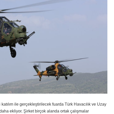
atılım ile gerçekleştirilecek fuarda Türk Havacılık ve Uzay
 daha ekliyor. Şirket birçok alanda ortak çalışmalar