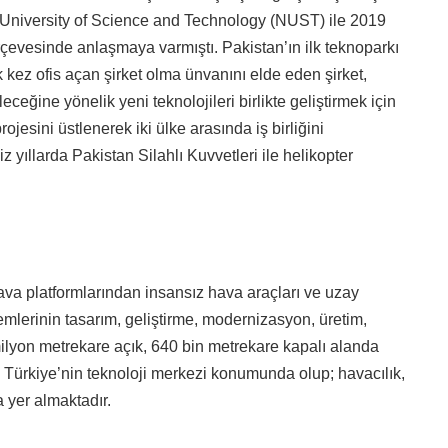
l University of Science and Technology (NUST) ile 2019
rçevesinde anlaşmaya varmıştı. Pakistan’ın ilk teknoparkı
kez ofis açan şirket olma ünvanını elde eden şirket,
eğine yönelik yeni teknolojileri birlikte geliştirmek için
jesini üstlenerek iki ülke arasında iş birliğini
 yıllarda Pakistan Silahlı Kuvvetleri ile helikopter
ava platformlarından insansız hava araçları ve uzay
emlerinin tasarım, geliştirme, modernizasyon, üretim,
lyon metrekare açık, 640 bin metrekare kapalı alanda
 Türkiye’nin teknoloji merkezi konumunda olup; havacılık,
yer almaktadır.