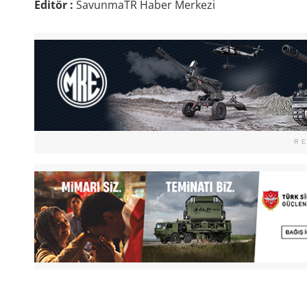
Editör :
SavunmaTR Haber Merkezi
R