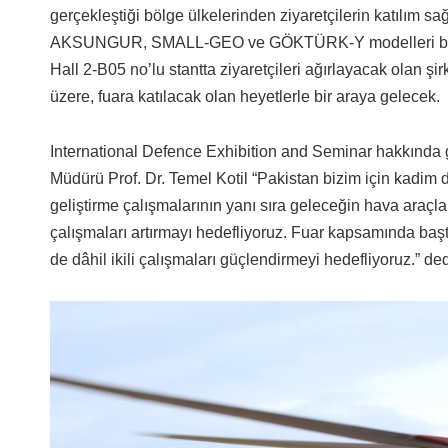
gerçekleştiği bölge ülkelerinden ziyaretçilerin katılı
AKSUNGUR, SMALL-GEO ve GÖKTÜRK-Y modelleri başta ol
Hall 2-B05 no’lu stantta ziyaretçileri ağırlayacak olan şirk
üzere, fuara katılacak olan heyetlerle bir araya gelecek.
International Defence Exhibition and Seminar hakkında 
Müdürü Prof. Dr. Temel Kotil “Pakistan bizim için kadim 
geliştirme çalışmalarının yanı sıra geleceğin hava araçla
çalışmaları artırmayı hedefliyoruz. Fuar kapsamında başt
de dâhil ikili çalışmaları güçlendirmeyi hedefliyoruz.” ded