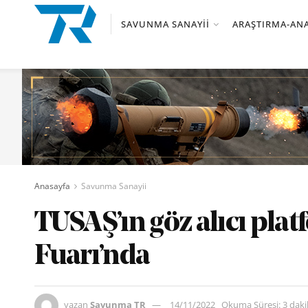
SAVUNMA SANAYII
ARAŞTIRMA-ANA
Anasayfa
Savunma Sanayii
TUSAŞ’ın göz alıcı pla
Fuarı’nda
yazan
Savunma TR
14/11/2022
Okuma Süresi: 3 dak