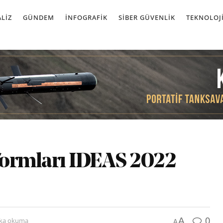
LIZ
GÜNDEM
İNFOGRAFIK
SIBER GÜVENLIK
TEKNOLOJ
tformları IDEAS 2022
0
A
ika okuma
A