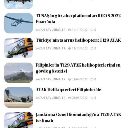
TUSAŞ’ın göz alıcı platformları IDEAS 2022
Fuarı’nda
YAZAN
SAVUNMA TR
14/11/2022
0
Türkiye’nin taarruz helikopteri: T129 ATAK
YAZAN
SAVUNMA TR
11/10/2022
0
Filipinler’in T129 ATAK helikopterlerinden
gövde gösterisi
YAZAN
SAVUNMA TR
01/06/2022
0
ATAK Helikopterleri Filipinler’de
YAZAN
SAVUNMA TR
08/03/2022
0
Jandarma Genel Komutanlığı’na T129 ATAK
teslimatı