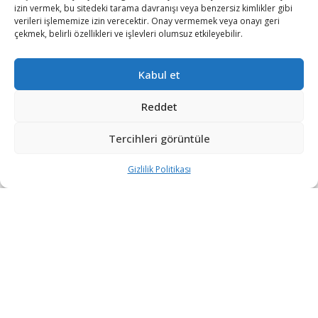
izin vermek, bu sitedeki tarama davranışı veya benzersiz kimlikler gibi
verileri işlememize izin verecektir. Onay vermemek veya onayı geri
çekmek, belirli özellikleri ve işlevleri olumsuz etkileyebilir.
Kabul et
Reddet
Tercihleri görüntüle
Gizlilik Politikası
“Etkin, Güvenilir, Haberdar”
+90 530 308 17 96
iletisim@savunmatr.com