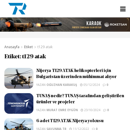
Anasayfa
Etiket
t129 atak
Etiket:
t129 atak
Nijerya T129 ATAK helikopterleri için
Bulgaristan üzerinden mühimmat alıyor
YAZAN
OĞUZHAN KARAKUŞ
05/12/2024
0
TUSAŞ nedir? TUSAŞ tarafından geliştirilen
ürünler ve projeler
YAZAN
MURAT EMRE EYGÜN
23/10/2024
0
6 adet T129 ATAK Nijerya yolcusu
YAZAN
SAVUNMA TR
11/12/2022
0