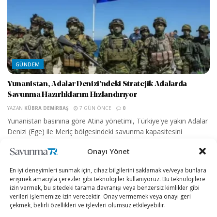
GÜNDEM
Yunanistan, Adalar Denizi’ndeki Stratejik Adalarda
Savunma Hazırlıklarını Hızlandırıyor
YAZAN
KÜBRA DEMIRBAŞ
7 GÜN ÖNCE
0
Yunanistan basınına göre Atina yönetimi, Türkiye'ye yakın Adalar
Denizi (Ege) ile Meriç bölgesindeki savunma kapasitesini
artırmaya yönelik yeni adımlar atıyor....
Onayı Yönet
Osman Gazi, 30 Ağustos Zafer Bayramı’nda
En iyi deneyimleri sunmak için, cihaz bilgilerini saklamak ve/veya bunlara
görev yapacağı Sakarya Gaz Sahası’na
erişmek amacıyla çerezler gibi teknolojiler kullanıyoruz. Bu teknolojilere
uğurlanıyor
izin vermek, bu sitedeki tarama davranışı veya benzersiz kimlikler gibi
1 HAFTA ÖNCE
verileri işlememize izin verecektir. Onay vermemek veya onayı geri
çekmek, belirli özellikleri ve işlevleri olumsuz etkileyebilir.
TPAO, Kerkük’te BP’nin Şirketine Yüzde 15