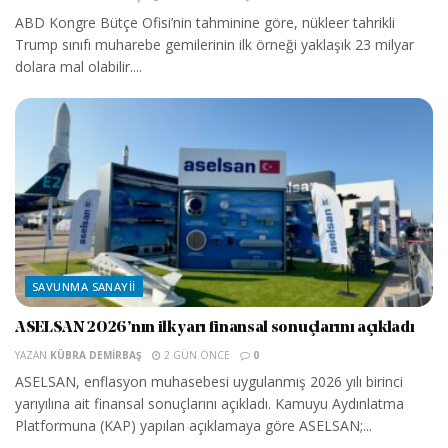
ABD Kongre Bütçe Ofisi’nin tahminine göre, nükleer tahrikli
Trump sınıfı muharebe gemilerinin ilk örneği yaklaşık 23 milyar
dolara mal olabilir....
SAVUNMA SANAYII
ASELSAN 2026’nın ilk yarı finansal sonuçlarını açıkladı
YAZAN
KÜBRA DEMIRBAŞ
2 GÜN ÖNCE
0
ASELSAN, enflasyon muhasebesi uygulanmış 2026 yılı birinci
yarıyılına ait finansal sonuçlarını açıkladı. Kamuyu Aydınlatma
Platformuna (KAP) yapılan açıklamaya göre ASELSAN;...