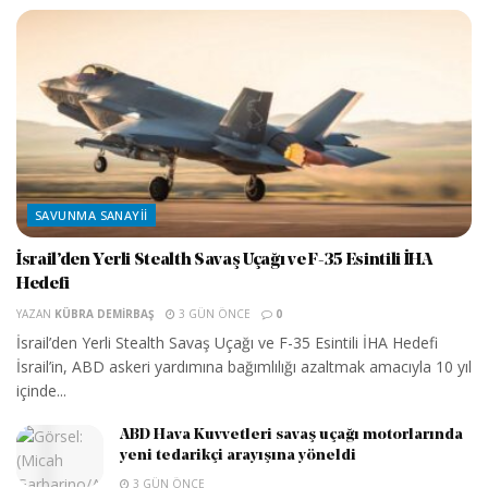
SAVUNMA SANAYII
İsrail’den Yerli Stealth Savaş Uçağı ve F-35 Esintili İHA
Hedefi
YAZAN
KÜBRA DEMIRBAŞ
3 GÜN ÖNCE
0
İsrail’den Yerli Stealth Savaş Uçağı ve F-35 Esintili İHA Hedefi
İsrail’in, ABD askeri yardımına bağımlılığı azaltmak amacıyla 10 yıl
içinde...
ABD Hava Kuvvetleri savaş uçağı motorlarında
yeni tedarikçi arayışına yöneldi
3 GÜN ÖNCE