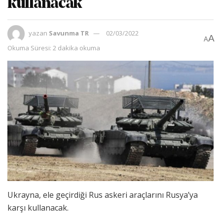
kullanacak
yazan
Savunma TR
02/03/2022
A
A
Okuma Süresi: 2 dakika okuma
Ukrayna, ele geçirdiği Rus askeri araçlarını Rusya’ya
karşı kullanacak.