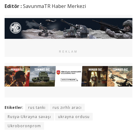
Editör :
SavunmaTR Haber Merkezi
REKLAM
Etiketler:
rus tankı
rus zırhlı aracı
Rusya-Ukrayna savaşı
ukrayna ordusu
Ukroboronprom