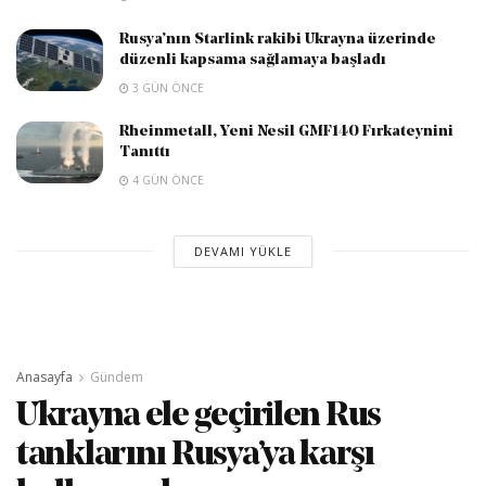
Rusya’nın Starlink rakibi Ukrayna üzerinde
düzenli kapsama sağlamaya başladı
3 GÜN ÖNCE
Rheinmetall, Yeni Nesil GMF140 Fırkateynini
Tanıttı
4 GÜN ÖNCE
DEVAMI YÜKLE
Anasayfa
Gündem
Ukrayna ele geçirilen Rus
tanklarını Rusya’ya karşı