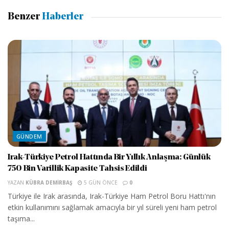
Benzer
Haberler
GÜNDEM
Irak-Türkiye Petrol Hattında Bir Yıllık Anlaşma: Günlük
750 Bin Varillik Kapasite Tahsis Edildi
YAZAN
KÜBRA DEMIRBAŞ
5 GÜN ÖNCE
0
Türkiye ile Irak arasında, Irak-Türkiye Ham Petrol Boru Hattı'nın
etkin kullanımını sağlamak amacıyla bir yıl süreli yeni ham petrol
taşıma...