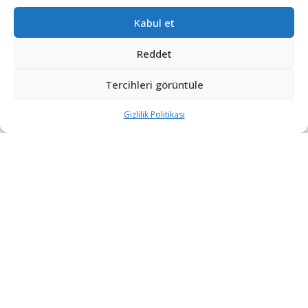
Ortak Oldu
Kabul et
1 HAFTA ÖNCE
Reddet
Tayvan, Çin saldırısı senaryosunda silah
üretimini taşımayı test edecek
Tercihleri görüntüle
1 HAFTA ÖNCE
Gizlilik Politikası
DEVAMI YÜKLE
“Etkin, Güvenilir, Haberdar”
+90 530 308 17 96