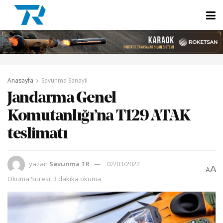
Anasayfa
Savunma Sanayii
Jandarma Genel
Komutanlığı’na T129 ATAK
teslimatı
yazan
Savunma TR
02/03/2022
A
A
Okuma Süresi: 3 dakika okuma