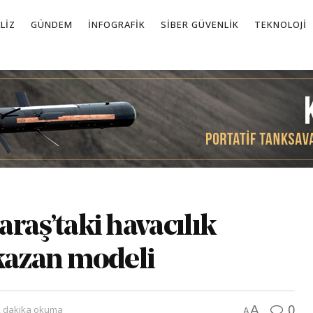
LIZ
GÜNDEM
İNFOGRAFIK
SIBER GÜVENLIK
TEKNOLOJI
aş’taki havacılık
kazan modeli
0
A
2 dakika okuma
A