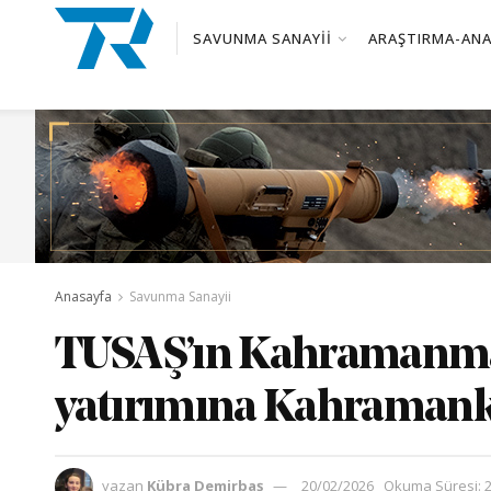
SAVUNMA SANAYII
ARAŞTIRMA-ANA
Anasayfa
Savunma Sanayii
TUSAŞ’ın Kahramanmar
yatırımına Kahraman
yazan
Kübra Demirbaş
20/02/2026
Okuma Süresi: 