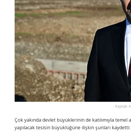
Kaynak: 
Çok yakında devlet büyüklerinin de katılımıyla temel 
yapılacak tesisin büyüklüğüne ilişkin şunları kaydetti: