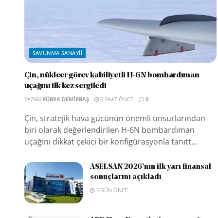
SAVUNMA SANAYII
Çin, nükleer görev kabiliyetli H-6N bombardıman
uçağını ilk kez sergiledi
YAZAN
KÜBRA DEMIRBAŞ
6 SAAT ÖNCE
0
Çin, stratejik hava gücünün önemli unsurlarından
biri olarak değerlendirilen H-6N bombardıman
uçağını dikkat çekici bir konfigürasyonla tanıtt...
ASELSAN 2026’nın ilk yarı finansal
sonuçlarını açıkladı
3 GÜN ÖNCE