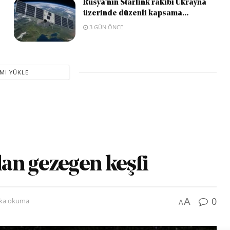
Rusya’nın Starlink rakibi Ukrayna
üzerinde düzenli kapsama...
3 GÜN ÖNCE
MI YÜKLE
an gezegen keşfi
0
A
ika okuma
A