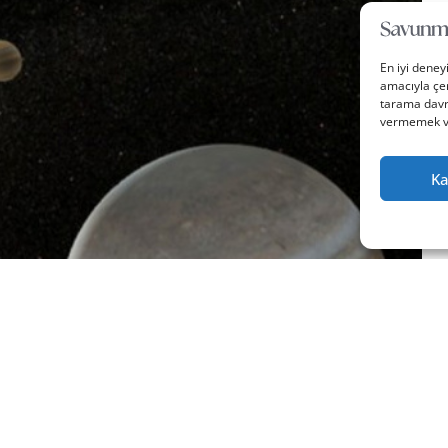
En iyi deney
amacıyla çer
tarama davra
vermemek vey
Ka