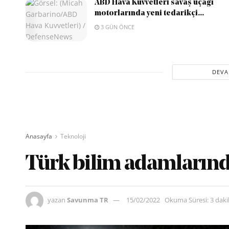
ABD Hava Kuvvetleri savaş uçağı
motorlarında yeni tedarikçi...
3 GÜN ÖNCE
DEVA
Anasayfa
Teknoloji
Türk bilim adamlarınd
yazan
Savunma TR
15/02/2022
Okuma Süresi: 3 dak