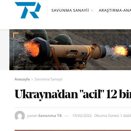
SAVUNMA SANAYII
ARAŞTIRMA-ANA
Anasayfa
Savunma Sanayii
Ukrayna’dan "acil" 12 bi
yazan
Savunma TR
15/02/2022
Okuma Süresi: 1 dak