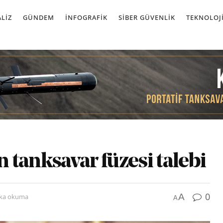
LIZ
GÜNDEM
İNFOGRAFIK
SIBER GÜVENLIK
TEKNOLOJ
n tanksavar füzesi talebi
0
A
ika okuma
A