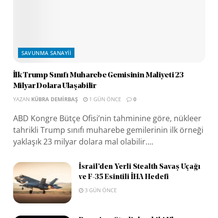
SAVUNMA SANAYII
İlk Trump Sınıfı Muharebe Gemisinin Maliyeti 23
Milyar Dolara Ulaşabilir
YAZAN
KÜBRA DEMIRBAŞ
1 GÜN ÖNCE
0
ABD Kongre Bütçe Ofisi’nin tahminine göre, nükleer
tahrikli Trump sınıfı muharebe gemilerinin ilk örneği
yaklaşık 23 milyar dolara mal olabilir....
İsrail’den Yerli Stealth Savaş Uçağı
ve F-35 Esintili İHA Hedefi
3 GÜN ÖNCE