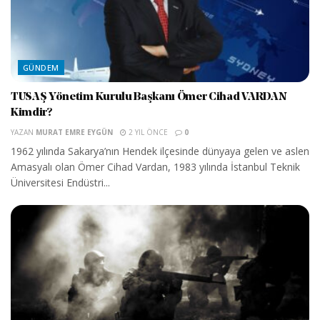
GÜNDEM
TUSAŞ Yönetim Kurulu Başkanı Ömer Cihad VARDAN
Kimdir?
YAZAN
MURAT EMRE EYGÜN
2 YIL ÖNCE
0
1962 yılında Sakarya’nın Hendek ilçesinde dünyaya gelen ve aslen
Amasyalı olan Ömer Cihad Vardan, 1983 yılında İstanbul Teknik
Üniversitesi Endüstri...