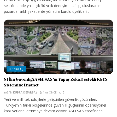
sektörlerinde yaklaşık 30 yıllık deneyime sahip; uluslararası
pazarda farklı şirketlerde yönetim kurulu üyelikleri...
TEKNOLOJI
81 İlin Güvenliği ASELSAN’ın Yapay Zeka Destekli KGYS
Sistemine Emanet
YAZAN
KÜBRA DEMIRBAŞ
1 AY ÖNCE
0
Yerli ve milli teknolojilerle geliştirilen güvenlik çözümleri,
Türkiye’nin farklı bölgelerinde güvenlik güçlerinin operasyonel
kabiliyetlerini artırmaya devam ediyor. ASELSAN tarafından...