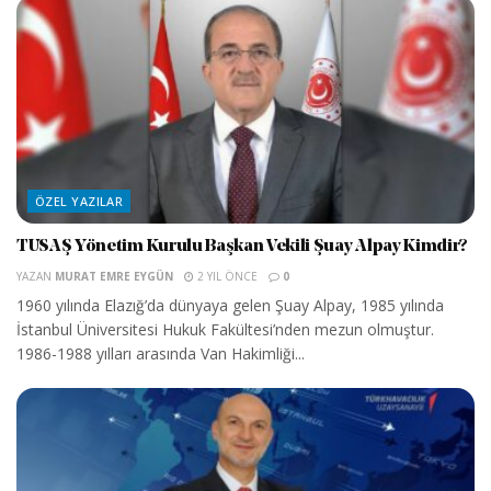
ÖZEL YAZILAR
TUSAŞ Yönetim Kurulu Başkan Vekili Şuay Alpay Kimdir?
YAZAN
MURAT EMRE EYGÜN
2 YIL ÖNCE
0
1960 yılında Elazığ’da dünyaya gelen Şuay Alpay, 1985 yılında
İstanbul Üniversitesi Hukuk Fakültesi’nden mezun olmuştur.
1986-1988 yılları arasında Van Hakimliği...