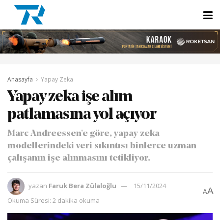
Anasayfa
Yapay Zeka
Yapay zeka işe alım
patlamasına yol açıyor
Marc Andreessen'e göre, yapay zeka
modellerindeki veri sıkıntısı binlerce uzman
çalışanın işe alınmasını tetikliyor.
yazan
Faruk Bera Zülaloğlu
15/11/2024
A
A
Okuma Süresi: 2 dakika okuma