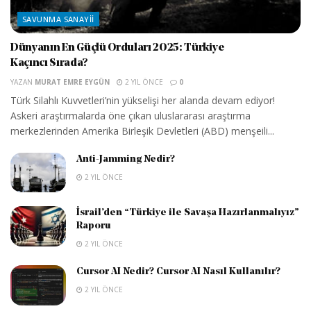
SAVUNMA SANAYII
Dünyanın En Güçlü Orduları 2025: Türkiye
Kaçıncı Sırada?
YAZAN
MURAT EMRE EYGÜN
2 YIL ÖNCE
0
Türk Silahlı Kuvvetleri’nin yükselişi her alanda devam ediyor!
Askeri araştırmalarda öne çıkan uluslararası araştırma
merkezlerinden Amerika Birleşik Devletleri (ABD) menşeili...
Anti-Jamming Nedir?
2 YIL ÖNCE
İsrail’den “Türkiye ile Savaşa Hazırlanmalıyız”
Raporu
2 YIL ÖNCE
Cursor AI Nedir? Cursor AI Nasıl Kullanılır?
2 YIL ÖNCE