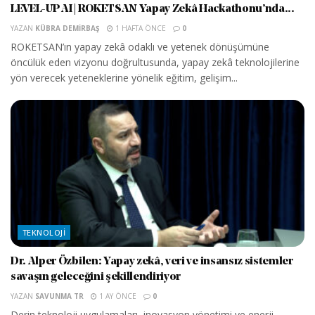
LEVEL-UP AI | ROKETSAN Yapay Zekâ Hackathonu’nda...
YAZAN
KÜBRA DEMIRBAŞ
1 HAFTA ÖNCE
0
ROKETSAN’ın yapay zekâ odaklı ve yetenek dönüşümüne
öncülük eden vizyonu doğrultusunda, yapay zekâ teknolojilerine
yön verecek yeteneklerine yönelik eğitim, gelişim...
TEKNOLOJI
Dr. Alper Özbilen: Yapay zekâ, veri ve insansız sistemler
savaşın geleceğini şekillendiriyor
YAZAN
SAVUNMA TR
1 AY ÖNCE
0
Derin teknoloji uygulamaları, inovasyon yönetimi ve enerji