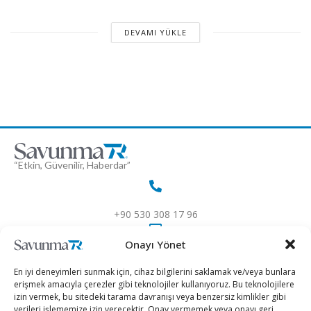
DEVAMI YÜKLE
“Etkin, Güvenilir, Haberdar”
+90 530 308 17 96
Onayı Yönet
iletisim@savunmatr.com
En iyi deneyimleri sunmak için, cihaz bilgilerini saklamak ve/veya bunlara
erişmek amacıyla çerezler gibi teknolojiler kullanıyoruz. Bu teknolojilere
izin vermek, bu sitedeki tarama davranışı veya benzersiz kimlikler gibi
verileri işlememize izin verecektir. Onay vermemek veya onayı geri