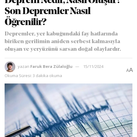
Deprem Nedir, Nasıl Oluşur?
Son Depremler Nasıl
Öğrenilir?
Depremler, yer kabuğundaki fay hatlarında
biriken gerilimin aniden serbest kalmasıyla
oluşan ve yeryüzünü sarsan doğal olaylardır.
yazan
Faruk Bera Zülaloğlu
15/11/2024
A
A
Okuma Süresi: 3 dakika okuma