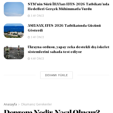
STM’nin Sürü İHA’ları EFES-2026 Tatbikatı’nda
Hedefleri Gerçek Mühimmatla Vurdu
3 AY ÖNCE
ASELSAN, EFES-2026 Tatbikatında Gücünü
Gösterdi
3 AY ÖNCE
Ukrayna ordusu, yapay zeka destekli dış iskelet
sistemlerini sahada test ediyor
4 AY ÖNCE
DEVAMI YÜKLE
Anasayfa
Okumanız Gerekenler