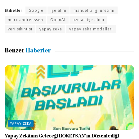
Etiketler:
Google
işe alım
manuel bilgi üretimi
marc andreessen
OpenAI
uzman işe alımı
veri sıkıntısı
yapay zeka
yapay zeka modelleri
Benzer
Haberler
YAPAY ZEKA
Yapay Zekânın Geleceği ROKETSAN’ın Düzenlediği