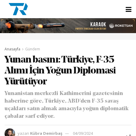
Anasayfa
Gündem
Yunan basını: Türkiye, F-35
Alımı İçin Yoğun Diplomasi
Yürütüyor
Yunanistan merkezli Kathimerini gazetesinin
haberine göre, Türkiye, ABD'den F-35 savaş
uçakları satın almak amacıyla yoğun diplomatik
çabalar sarf ediyor.
yazan
Kübra Demirbaş
04/09/2024