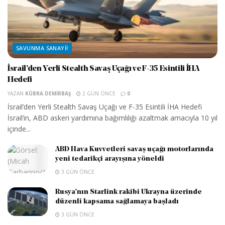
SAVUNMA SANAYII
İsrail’den Yerli Stealth Savaş Uçağı ve F-35 Esintili İHA
Hedefi
YAZAN
KÜBRA DEMIRBAŞ
2 GÜN ÖNCE
0
İsrail’den Yerli Stealth Savaş Uçağı ve F-35 Esintili İHA Hedefi
İsrail’in, ABD askeri yardımına bağımlılığı azaltmak amacıyla 10 yıl
içinde...
ABD Hava Kuvvetleri savaş uçağı motorlarında
yeni tedarikçi arayışına yöneldi
3 GÜN ÖNCE
Rusya’nın Starlink rakibi Ukrayna üzerinde
düzenli kapsama sağlamaya başladı
3 GÜN ÖNCE