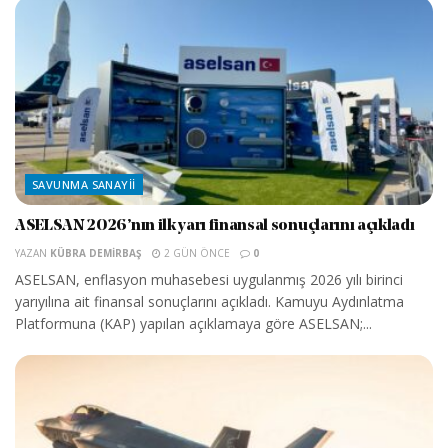
SAVUNMA SANAYII
ASELSAN 2026’nın ilk yarı finansal sonuçlarını açıkladı
YAZAN
KÜBRA DEMIRBAŞ
2 GÜN ÖNCE
0
ASELSAN, enflasyon muhasebesi uygulanmış 2026 yılı birinci
yarıyılına ait finansal sonuçlarını açıkladı. Kamuyu Aydınlatma
Platformuna (KAP) yapılan açıklamaya göre ASELSAN;...