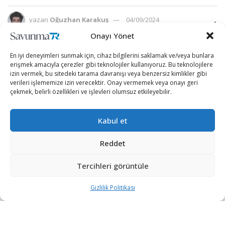
yazan
Oğuzhan Karakuş
04/09/2024
A
A
Okuma Süresi: 5 dakika okuma
Onayı Yönet
En iyi deneyimleri sunmak için, cihaz bilgilerini saklamak ve/veya bunlara
erişmek amacıyla çerezler gibi teknolojiler kullanıyoruz. Bu teknolojilere
izin vermek, bu sitedeki tarama davranışı veya benzersiz kimlikler gibi
verileri işlememize izin verecektir. Onay vermemek veya onayı geri
çekmek, belirli özellikleri ve işlevleri olumsuz etkileyebilir.
Kabul et
Reddet
Tercihleri görüntüle
Gizlilik Politikası
ABD, Ukrayna’ya uzun menzilli seyir füzeleri sağlamak