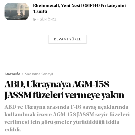
Rheinmetall, Yeni Nesil GMF140 Fırkateynini
Tanıttı
4 GÜN ÖNCE
DEVAMI YÜKLE
Anasayfa
Savunma Sanayii
ABD, Ukrayna’ya AGM-158
JASSM füzeleri vermeye yakın
ABD ve Ukrayna arasında F-16 savaş uçaklarında
kullanılmak üzere AGM-158 JASSM seyir füzeleri
verilmesi için görüşmeler yürütüldüğü iddia
edildi.