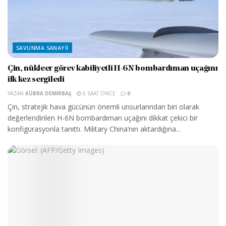
SAVUNMA SANAYII
Çin, nükleer görev kabiliyetli H-6N bombardıman uçağını
ilk kez sergiledi
YAZAN
KÜBRA DEMIRBAŞ
6 SAAT ÖNCE
0
Çin, stratejik hava gücünün önemli unsurlarından biri olarak
değerlendirilen H-6N bombardıman uçağını dikkat çekici bir
konfigürasyonla tanıttı. Military China’nın aktardığına...