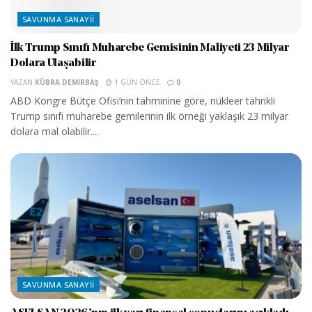
SAVUNMA SANAYII
İlk Trump Sınıfı Muharebe Gemisinin Maliyeti 23 Milyar
Dolara Ulaşabilir
YAZAN
KÜBRA DEMIRBAŞ
1 GÜN ÖNCE
0
ABD Kongre Bütçe Ofisi’nin tahminine göre, nükleer tahrikli
Trump sınıfı muharebe gemilerinin ilk örneği yaklaşık 23 milyar
dolara mal olabilir....
SAVUNMA SANAYII