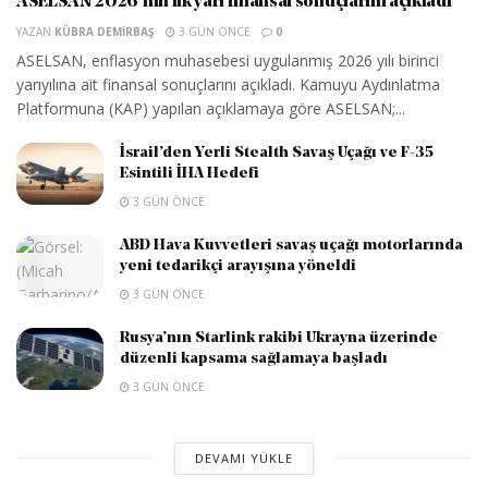
ASELSAN 2026’nın ilk yarı finansal sonuçlarını açıkladı
YAZAN
KÜBRA DEMIRBAŞ
3 GÜN ÖNCE
0
ASELSAN, enflasyon muhasebesi uygulanmış 2026 yılı birinci
yarıyılına ait finansal sonuçlarını açıkladı. Kamuyu Aydınlatma
Platformuna (KAP) yapılan açıklamaya göre ASELSAN;...
İsrail’den Yerli Stealth Savaş Uçağı ve F-35
Esintili İHA Hedefi
3 GÜN ÖNCE
ABD Hava Kuvvetleri savaş uçağı motorlarında
yeni tedarikçi arayışına yöneldi
3 GÜN ÖNCE
Rusya’nın Starlink rakibi Ukrayna üzerinde
düzenli kapsama sağlamaya başladı
3 GÜN ÖNCE
DEVAMI YÜKLE