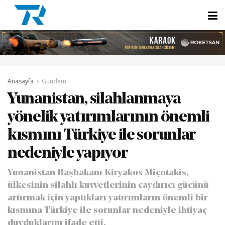
Anasayfa
Gündem
Yunanistan, silahlanmaya
yönelik yatırımlarının önemli
kısmını Türkiye ile sorunlar
nedeniyle yapıyor
Yunanistan Başbakanı Kiryakos Miçotakis,
ülkesinin silahlı kuvvetlerinin caydırıcı gücünü
artırmak için yaptıkları yatırımların önemli bir
kısmına Türkiye ile sorunlar nedeniyle ihtiyaç
duyduklarını ifade etti.