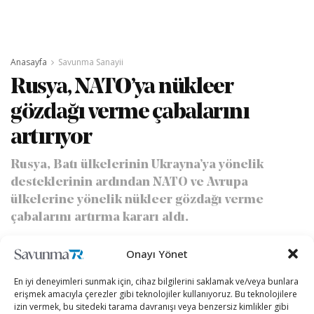
Anasayfa
Savunma Sanayii
Rusya, NATO’ya nükleer
gözdağı verme çabalarını
artırıyor
Rusya, Batı ülkelerinin Ukrayna’ya yönelik
desteklerinin ardından NATO ve Avrupa
ülkelerine yönelik nükleer gözdağı verme
çabalarını artırma kararı aldı.
Onayı Yönet
yazan
Oğuzhan Karakuş
09/09/2024
A
A
Okuma Süresi: 4 dakika okuma
En iyi deneyimleri sunmak için, cihaz bilgilerini saklamak ve/veya bunlara
erişmek amacıyla çerezler gibi teknolojiler kullanıyoruz. Bu teknolojilere
izin vermek, bu sitedeki tarama davranışı veya benzersiz kimlikler gibi