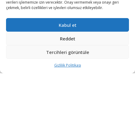
verileri işlememize izin verecektir. Onay vermemek veya onayı geri
çekmek, belirli özellikleri ve işlevleri olumsuz etkileyebilir.
Kabul et
Reddet
Tercihleri görüntüle
Gizlilik Politikası
NATO’nun Ukrayna’ya desteklerinin ardından
Rusya’dan nükleer hamlesi!
Rusya, Batı ülkelerinin Ukrayna’ya yönelik desteklerinin
ardından NATO ve Avrupa ülkelerine yönelik nükleer
gözdağı verme çabalarını artırma kararı aldı.
Rusya Dışişleri Bakan Yardımcısı Sergei Ryabkov 1 Eylül