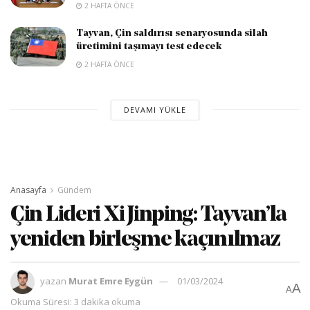
2 HAFTA ÖNCE
Tayvan, Çin saldırısı senaryosunda silah
üretimini taşımayı test edecek
2 HAFTA ÖNCE
DEVAMI YÜKLE
Anasayfa
Gündem
Çin Lideri Xi Jinping: Tayvan’la
yeniden birleşme kaçınılmaz
yazan
Murat Emre Eygün
01/03/2024
A
A
Okuma Süresi: 3 dakika okuma