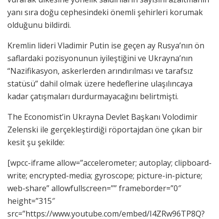
yanı sıra doğu cephesindeki önemli şehirleri korumak
olduğunu bildirdi.
Kremlin lideri Vladimir Putin ise geçen ay Rusya’nın ön
saflardaki pozisyonunun iyileştiğini ve Ukrayna’nın
“Nazifikasyon, askerlerden arındırılması ve tarafsız
statüsü” dahil olmak üzere hedeflerine ulaşılıncaya
kadar çatışmaları durdurmayacağını belirtmişti.
The Economist’in Ukrayna Devlet Başkanı Volodimir
Zelenski ile gerçekleştirdiği röportajdan öne çıkan bir
kesit şu şekilde:
[wpcc-iframe allow=”accelerometer; autoplay; clipboard-
write; encrypted-media; gyroscope; picture-in-picture;
web-share” allowfullscreen=”” frameborder=”0″
height=”315″
src=”https://www.youtube.com/embed/I4ZRw96TP8Q?