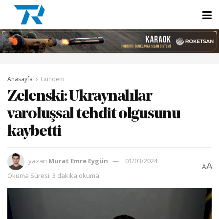
Anasayfa
Gündem
Zelenski: Ukraynalılar
varoluşsal tehdit olgusunu
kaybetti
yazan
Murat Emre Eygün
01/03/2024
A
A
Okuma Süresi: 3 dakika okuma