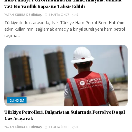
Irak-Türkiye Petrol Hattında Bir Yıllık Anlaşma: Günlük
750 Bin Varillik Kapasite Tahsis Edildi
YAZAN
KÜBRA DEMIRBAŞ
1 HAFTA ÖNCE
0
Türkiye ile Irak arasında, Irak-Türkiye Ham Petrol Boru Hattı'nın
etkin kullanımını sağlamak amacıyla bir yıl süreli yeni ham petrol
taşıma...
GÜNDEM
Türkiye Petrolleri, Bulgaristan Sularında Petrol ve Doğal
Gaz Arayacak
YAZAN
KÜBRA DEMIRBAŞ
1 HAFTA ÖNCE
0