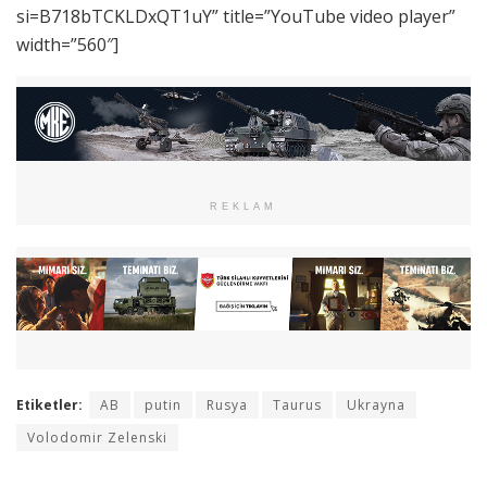
si=B718bTCKLDxQT1uY” title=”YouTube video player”
width=”560″]
REKLAM
Etiketler:
AB
putin
Rusya
Taurus
Ukrayna
Volodomir Zelenski