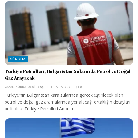
GÜNDEM
Türkiye Petrolleri, Bulgaristan Sularında Petrol ve Doğal
Gaz Arayacak
YAZAN
KÜBRA DEMIRBAŞ
1 HAFTA ÖNCE
0
Türkiye’nin Bulgaristan kara sularında gerçekleştirilecek olan
petrol ve doğal gaz aramalarında yer alacağı ortaklığın detayları
belli oldu. Türkiye Petrolleri Anonim...