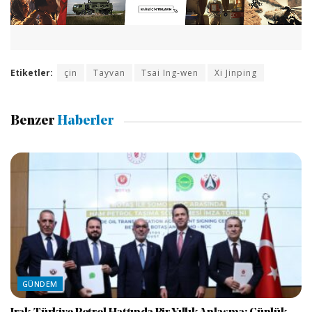
Etiketler:
çin
Tayvan
Tsai Ing-wen
Xi Jinping
Benzer
Haberler
GÜNDEM