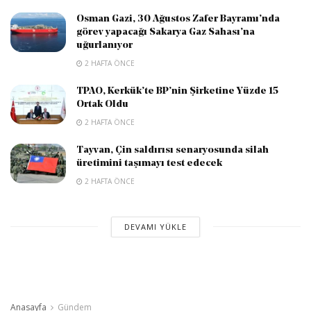
Osman Gazi, 30 Ağustos Zafer Bayramı’nda
görev yapacağı Sakarya Gaz Sahası’na
uğurlanıyor
2 HAFTA ÖNCE
TPAO, Kerkük’te BP’nin Şirketine Yüzde 15
Ortak Oldu
2 HAFTA ÖNCE
Tayvan, Çin saldırısı senaryosunda silah
üretimini taşımayı test edecek
2 HAFTA ÖNCE
DEVAMI YÜKLE
Anasayfa
Gündem