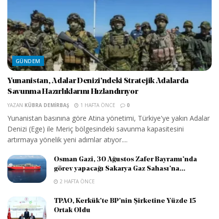
GÜNDEM
Yunanistan, Adalar Denizi’ndeki Stratejik Adalarda
Savunma Hazırlıklarını Hızlandırıyor
YAZAN
KÜBRA DEMIRBAŞ
1 HAFTA ÖNCE
0
Yunanistan basınına göre Atina yönetimi, Türkiye'ye yakın Adalar
Denizi (Ege) ile Meriç bölgesindeki savunma kapasitesini
artırmaya yönelik yeni adımlar atıyor....
Osman Gazi, 30 Ağustos Zafer Bayramı’nda
görev yapacağı Sakarya Gaz Sahası’na...
2 HAFTA ÖNCE
TPAO, Kerkük’te BP’nin Şirketine Yüzde 15
Ortak Oldu