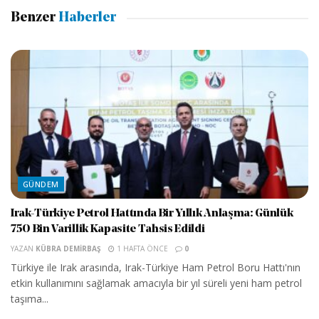
Benzer
Haberler
GÜNDEM
Irak-Türkiye Petrol Hattında Bir Yıllık Anlaşma: Günlük
750 Bin Varillik Kapasite Tahsis Edildi
YAZAN
KÜBRA DEMIRBAŞ
1 HAFTA ÖNCE
0
Türkiye ile Irak arasında, Irak-Türkiye Ham Petrol Boru Hattı'nın
etkin kullanımını sağlamak amacıyla bir yıl süreli yeni ham petrol
taşıma...