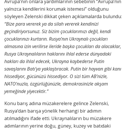
Avrupa’nın onlara yardımlarının sebebinin “Avrupa’nın
yalnızca kendilerini korumak istemesi” olduğunu
söyleyen Zelenski dikkat çeken açıklamalarda bulundu:
“Bize para vererek ya da silah vererek kendinizi
geçindiriyorsunuz. Siz bizim çocuklarımızı değil, kendi
çocuklarınızı kurtarın. Rusya’nın Ukraynalı çocukları
almasına izin verilirse ileride başka çocukları da alacaklar,
Rusya Ukraynalıların haklarını ihlal ederse dünyadaki
hakları da ihlal edecek, Ukrayna kaybederse Putin
savaşlarını Batı’ya yaklaştıracak. Putin bir hayvan gibi kanı
hissediyor, gücünüzü hissediyor. O sizi tüm AB’nizle,
NATO’nuzla, özgürlüğünüzle, demokrasinizle akşam
yemeğinde yiyecektir.”
Konu barış adına müzakerelere gelince Zelenski,
Rusya’dan barışa yönelik herhangi bir adımın
atılmadığını ifade etti. Ukraynalıların bu müzakere
adımlarının yerine doğu, güney, kuzey ve batıdaki