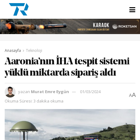
Anasayfa
Teknoloji
Aaronia’nın İHA tespit sistemi
yüklü miktarda sipariş aldı
yazan
Murat Emre Eygün
01/03/2024
A
A
Okuma Süresi: 3 dakika okuma