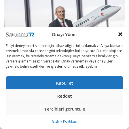
Onayı Yönet
En iyi deneyimleri sunmak için, cihaz bilgilerini saklamak ve/veya bunlara
erişmek amacıyla çerezler gibi teknolojiler kullanıyoruz. Bu teknolojilere
Mısır ile ilk sözleşmenin imzalandığı 2015 yılından bu
izin vermek, bu sitedeki tarama davranışı veya benzersiz kimlikler gibi
verileri işlememize izin verecektir. Onay vermemek veya onayı geri
yana ihracat pazarında satılan 285 Rafale uçağından
çekmek, belirli özellikleri ve işlevleri olumsuz etkileyebilir.
171’i Riyad’ın komşuları tarafından satın alındı. Özellikle
F4 standardında Rafale’lerin 80 adedi Birleşik Arap
Kabul et
Emirlikleri, 36 adedi Katar ve 55 adedi Mısır tarafından
satın alındı.
Reddet
Tercihleri görüntüle
Gizlilik Politikası