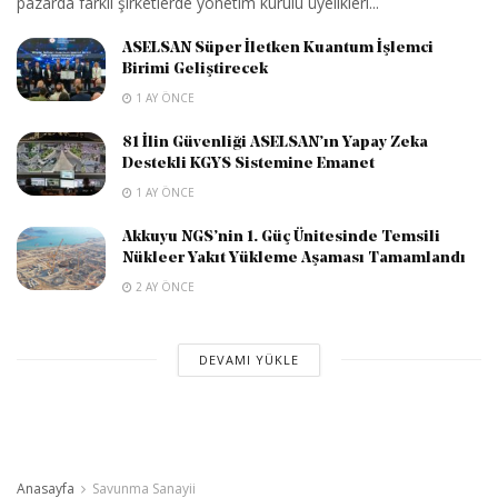
pazarda farklı şirketlerde yönetim kurulu üyelikleri...
ASELSAN Süper İletken Kuantum İşlemci
Birimi Geliştirecek
1 AY ÖNCE
81 İlin Güvenliği ASELSAN’ın Yapay Zeka
Destekli KGYS Sistemine Emanet
1 AY ÖNCE
Akkuyu NGS’nin 1. Güç Ünitesinde Temsili
Nükleer Yakıt Yükleme Aşaması Tamamlandı
2 AY ÖNCE
DEVAMI YÜKLE
Anasayfa
Savunma Sanayii