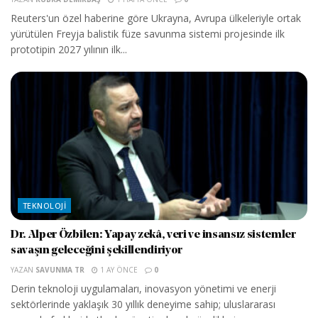
Reuters'un özel haberine göre Ukrayna, Avrupa ülkeleriyle ortak
yürütülen Freyja balistik füze savunma sistemi projesinde ilk
prototipin 2027 yılının ilk...
TEKNOLOJI
Dr. Alper Özbilen: Yapay zekâ, veri ve insansız sistemler
savaşın geleceğini şekillendiriyor
YAZAN
SAVUNMA TR
1 AY ÖNCE
0
Derin teknoloji uygulamaları, inovasyon yönetimi ve enerji
sektörlerinde yaklaşık 30 yıllık deneyime sahip; uluslararası