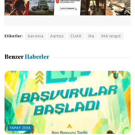
Etiketler:
Aaronia
Aartos
CUAV
iha
İHA tespit
Benzer
Haberler
YAPAY ZEKA