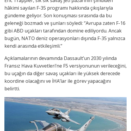
Eric Trappier, sık sık savaş jeti pazarının şimdiden
hâkimi sayılan F-35 programı hakkında çıkışlarıyla
gündeme geliyor. Son konuşması sırasında da bu
geleneği bozmadı ve şunları söyledi: ‘’Avrupa zaten F-16
gibi ABD uçakları tarafından domine ediliyordu. Ancak
bugün, NATO deniz operasyonları dışında F-35 yalnızca
kendi arasında etkileşimli.”
Açıklamalarının devamında Dassault’un 2030 yılında
Fransız Hava Kuvvetleri’ne F5 versiyonunun verileceğini,
bu uçağın da diğer savaş uçakları ile yüksek derecede
koordine olacağını ve İHA’lar ile görev yapacağını
belirtti.