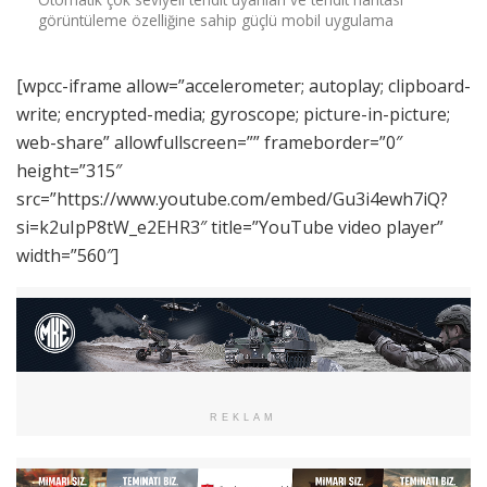
görüntüleme özelliğine sahip güçlü mobil uygulama
[wpcc-iframe allow=”accelerometer; autoplay; clipboard-
write; encrypted-media; gyroscope; picture-in-picture;
web-share” allowfullscreen=”” frameborder=”0″
height=”315″
src=”https://www.youtube.com/embed/Gu3i4ewh7iQ?
si=k2uIpP8tW_e2EHR3″ title=”YouTube video player”
width=”560″]
REKLAM