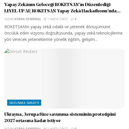
Yapay Zekânın Geleceği ROKETSAN’ın Düzenlediği
LEVEL-UP AI | ROKETSAN Yapay Zekâ Hackathonu’nda...
YAZAN
KÜBRA DEMIRBAŞ
1 HAFTA ÖNCE
0
ROKETSAN’ın yapay zekâ odaklı ve yetenek dönüşümüne
öncülük eden vizyonu doğrultusunda, yapay zekâ teknolojilerine
yön verecek yeteneklerine yönelik eğitim, gelişim...
SAVUNMA SANAYII
Ukrayna, Avrupa füze savunma sisteminin prototipini
2027 ortasına kadar istiyor
YAZAN
KÜBRA DEMIRBAŞ
1 HAFTA ÖNCE
0