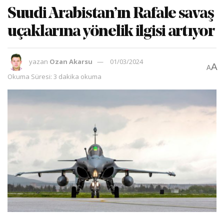
Suudi Arabistan’ın Rafale savaş
uçaklarına yönelik ilgisi artıyor
yazan
Ozan Akarsu
01/03/2024
A
A
Okuma Süresi: 3 dakika okuma