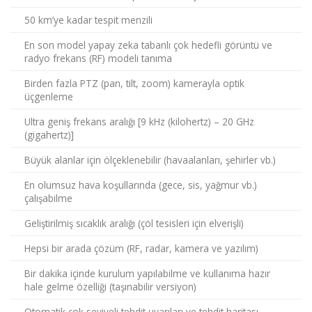
50 km’ye kadar tespit menzili
En son model yapay zeka tabanlı çok hedefli görüntü ve
radyo frekans (RF) modeli tanıma
Birden fazla PTZ (pan, tilt, zoom) kamerayla optik
üçgenleme
Ultra geniş frekans aralığı [9 kHz (kilohertz) – 20 GHz
(gigahertz)]
Büyük alanlar için ölçeklenebilir (havaalanları, şehirler vb.)
En olumsuz hava koşullarında (gece, sis, yağmur vb.)
çalışabilme
Geliştirilmiş sıcaklık aralığı (çöl tesisleri için elverişli)
Hepsi bir arada çözüm (RF, radar, kamera ve yazılım)
Bir dakika içinde kurulum yapılabilme ve kullanıma hazır
hale gelme özelliği (taşınabilir versiyon)
Otomatik çok seviyeli tehdit uyarıları ve tehdit haritası