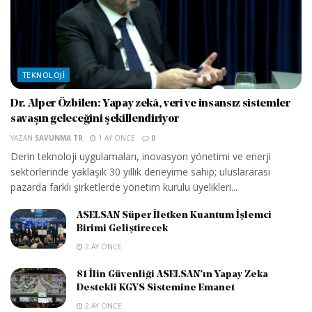
TEKNOLOJI
Dr. Alper Özbilen: Yapay zekâ, veri ve insansız sistemler
savaşın geleceğini şekillendiriyor
YAZAN
SAVUNMA TR
1 AY ÖNCE
0
Derin teknoloji uygulamaları, inovasyon yönetimi ve enerji
sektörlerinde yaklaşık 30 yıllık deneyime sahip; uluslararası
pazarda farklı şirketlerde yönetim kurulu üyelikleri...
ASELSAN Süper İletken Kuantum İşlemci
Birimi Geliştirecek
2 AY ÖNCE
81 İlin Güvenliği ASELSAN’ın Yapay Zeka
Destekli KGYS Sistemine Emanet
2 AY ÖNCE