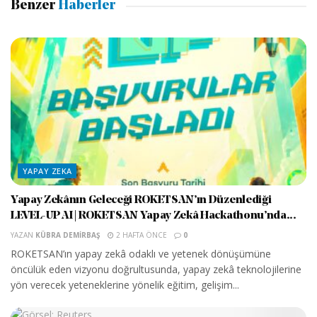
Benzer
Haberler
YAPAY ZEKA
Yapay Zekânın Geleceği ROKETSAN’ın Düzenlediği
LEVEL-UP AI | ROKETSAN Yapay Zekâ Hackathonu’nda...
YAZAN
KÜBRA DEMIRBAŞ
2 HAFTA ÖNCE
0
ROKETSAN’ın yapay zekâ odaklı ve yetenek dönüşümüne
öncülük eden vizyonu doğrultusunda, yapay zekâ teknolojilerine
yön verecek yeteneklerine yönelik eğitim, gelişim...