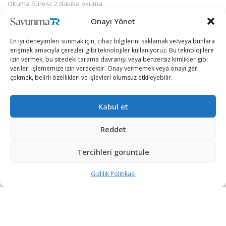
Okuma Süresi: 2 dakika okuma
Onayı Yönet
En iyi deneyimleri sunmak için, cihaz bilgilerini saklamak ve/veya bunlara
erişmek amacıyla çerezler gibi teknolojiler kullanıyoruz. Bu teknolojilere
izin vermek, bu sitedeki tarama davranışı veya benzersiz kimlikler gibi
verileri işlememize izin verecektir. Onay vermemek veya onayı geri
çekmek, belirli özellikleri ve işlevleri olumsuz etkileyebilir.
Kabul et
Reddet
Tercihleri görüntüle
Her geçen gün ikili ilişkilerini ilerleten Türkiye ve Katar,
ortak projeler çatısı altında buluşmaya devam ediyor.
Gizlilik Politikası
Katar Silahlı Kuvvetleri ile Türkiye arasında 2017 yılında
yapılan anlaşma kapsamında, Türk savunma sanayiinin
öncü firmalarından olan HAVELSAN’ın inşa ettiği ve 2021