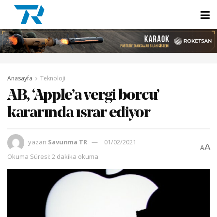
Anasayfa
Teknoloji
AB, ‘Apple’a vergi borcu’
kararında ısrar ediyor
yazan
Savunma TR
01/02/2021
A
A
Okuma Süresi: 2 dakika okuma