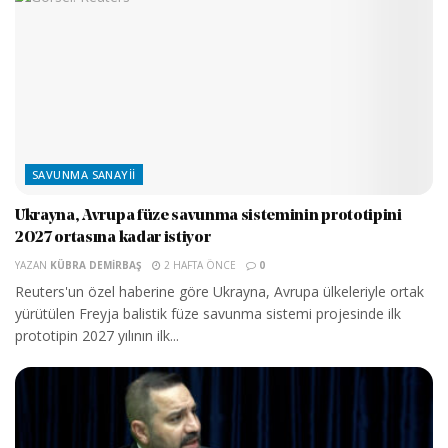
SAVUNMA SANAYII
Ukrayna, Avrupa füze savunma sisteminin prototipini
2027 ortasına kadar istiyor
YAZAN
KÜBRA DEMIRBAŞ
2 HAFTA ÖNCE
0
Reuters'un özel haberine göre Ukrayna, Avrupa ülkeleriyle ortak
yürütülen Freyja balistik füze savunma sistemi projesinde ilk
prototipin 2027 yılının ilk...