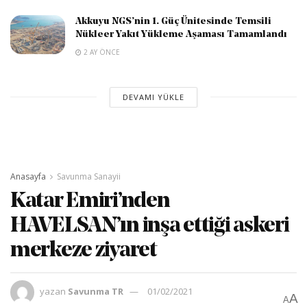
Akkuyu NGS’nin 1. Güç Ünitesinde Temsili
Nükleer Yakıt Yükleme Aşaması Tamamlandı
2 AY ÖNCE
DEVAMI YÜKLE
Anasayfa
Savunma Sanayii
Katar Emiri’nden
HAVELSAN’ın inşa ettiği askeri
merkeze ziyaret
yazan
Savunma TR
01/02/2021
A
A