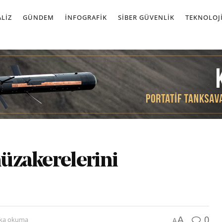
LIZ
GÜNDEM
İNFOGRAFIK
SIBER GÜVENLIK
TEKNOLOJ
müzakerelerini
0
A
ika okuma
A