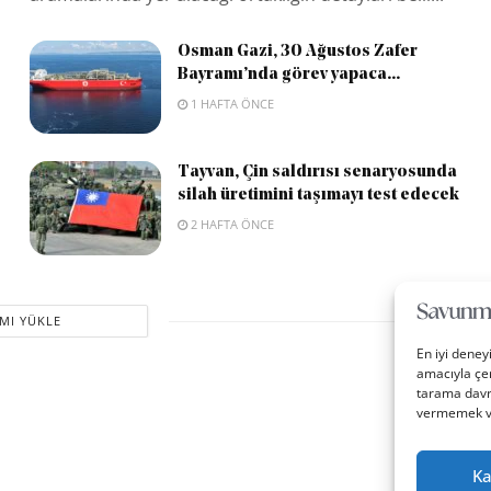
Osman Gazi, 30 Ağustos Zafer
Bayramı’nda görev yapaca...
1 HAFTA ÖNCE
Tayvan, Çin saldırısı senaryosunda
silah üretimini taşımayı test edecek
2 HAFTA ÖNCE
MI YÜKLE
En iyi deney
amacıyla çer
tarama davra
vermemek vey
Ka