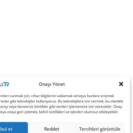
Onayı Yönet
imleri sunmak için, cihaz bilgilerini saklamak ve/veya bunlara erişmek
ezler gibi teknolojiler kullanıyoruz. Bu teknolojilere izin vermek, bu sitedeki
nışı veya benzersiz kimlikler gibi verileri işlememize izin verecektir. Onay
a onayı geri çekmek, belirli özellikleri ve işlevleri olumsuz etkileyebilir.
bul et
Reddet
Tercihleri görüntüle