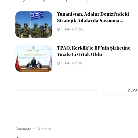
Yunanistan, Adalar Denizi’ndeki
Stratejik Adalarda Savunma...
1 HAFTA ÖNCE
TPAO, Kerkük’te BP’nin Şirketine
Yüzde 15 Ortak Oldu
1 HAFTA ÖNCE
DEVA
Anasayfa
Gündem