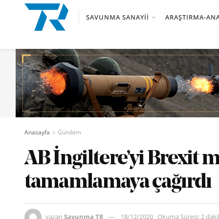
SAVUNMA SANAYII
ARAŞTIRMA-ANA
Anasayfa
Gündem
AB İngiltere’yi Brexit 
tamamlamaya çağırdı
yazan
Savunma TR
18/12/2020
Okuma Süresi: 2 dak