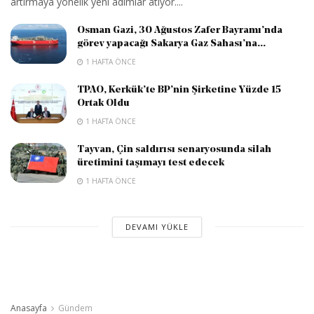
artırmaya yönelik yeni adımlar atıyor....
Osman Gazi, 30 Ağustos Zafer Bayramı’nda
görev yapacağı Sakarya Gaz Sahası’na...
1 HAFTA ÖNCE
TPAO, Kerkük’te BP’nin Şirketine Yüzde 15
Ortak Oldu
1 HAFTA ÖNCE
Tayvan, Çin saldırısı senaryosunda silah
üretimini taşımayı test edecek
1 HAFTA ÖNCE
DEVAMI YÜKLE
Anasayfa
Gündem