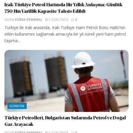
Irak-Türkiye Petrol Hattında Bir Yıllık Anlaşma: Günlük
750 Bin Varillik Kapasite Tahsis Edildi
YAZAN
KÜBRA DEMIRBAŞ
5 GÜN ÖNCE
0
Türkiye ile Irak arasında, Irak-Türkiye Ham Petrol Boru Hattı'nın
etkin kullanımını sağlamak amacıyla bir yıl süreli yeni ham petrol
taşıma...
GÜNDEM
Türkiye Petrolleri, Bulgaristan Sularında Petrol ve Doğal
Gaz Arayacak
YAZAN
KÜBRA DEMIRBAŞ
6 GÜN ÖNCE
0