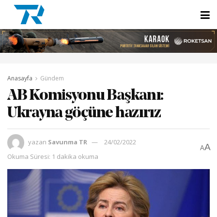
Anasayfa
Gündem
AB Komisyonu Başkanı:
Ukrayna göçüne hazırız
yazan
Savunma TR
24/02/2022
A
A
Okuma Süresi: 1 dakika okuma