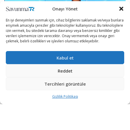
Onayı Yönet
En iyi deneyimleri sunmak için, cihaz bilgilerini saklamak ve/veya bunlara
erişmek amacıyla çerezler gibi teknolojiler kullanıyoruz. Bu teknolojilere
izin vermek, bu sitedeki tarama davranışı veya benzersiz kimlikler gibi
verileri işlememize izin verecektir. Onay vermemek veya onayı geri
çekmek, belirli özellikleri ve işlevleri olumsuz etkileyebilir.
Kabul et
Türkiye’nin Otomobili Girişim Grubu’nun (TOGG) “Bir
Reddet
Fabrikadan Daha Fazlası” olarak tanımlanan Gemlik
tesisinin üstyapı inşaatını Yapı Merkezi gerçekleştirecek.
Tercihleri görüntüle
TOGG’dan yapılan açıklamaya göre, 27 Aralık 2019’da ön
Gizlilik Politikası
gösterim araçlarının Türkiye’ye ve dünyaya tanıtılmasıyla
YeniLig’e adım atan grup, geride kalan bir yıllık sürede
attığı önemli adımların ardından TOGG Gemlik tesisi
üstyapı inşaat şirketini de belirledi.