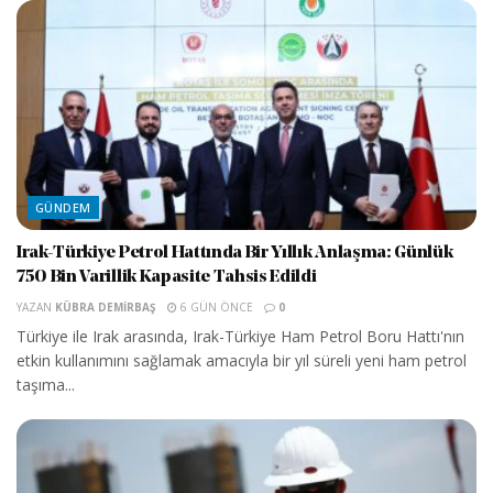
GÜNDEM
Irak-Türkiye Petrol Hattında Bir Yıllık Anlaşma: Günlük
750 Bin Varillik Kapasite Tahsis Edildi
YAZAN
KÜBRA DEMIRBAŞ
6 GÜN ÖNCE
0
Türkiye ile Irak arasında, Irak-Türkiye Ham Petrol Boru Hattı'nın
etkin kullanımını sağlamak amacıyla bir yıl süreli yeni ham petrol
taşıma...