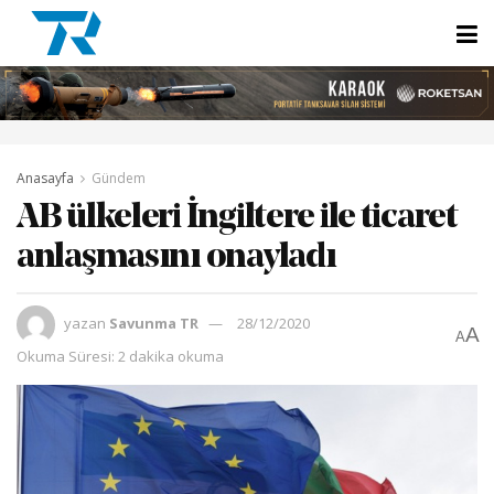
Anasayfa
Gündem
AB ülkeleri İngiltere ile ticaret
anlaşmasını onayladı
yazan
Savunma TR
28/12/2020
A
A
Okuma Süresi: 2 dakika okuma