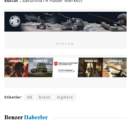
Editör :
SavunmaTR Haber Merkezi
REKLAM
Etiketler:
AB
brexit
İngiltere
Benzer
Haberler