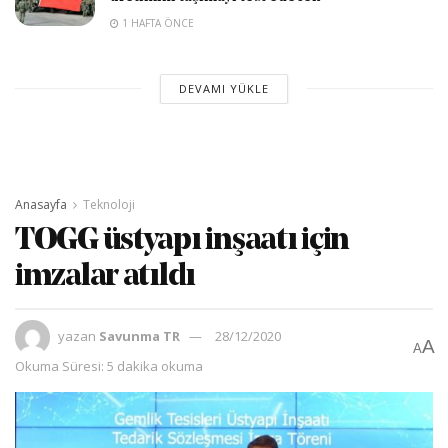
1 HAFTA ÖNCE
DEVAMI YÜKLE
Anasayfa
Teknoloji
TOGG üstyapı inşaatı için
imzalar atıldı
yazan
Savunma TR
28/12/2020
A
A
Okuma Süresi: 5 dakika okuma