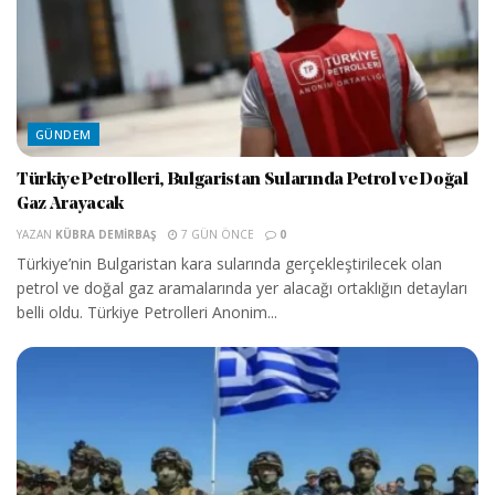
GÜNDEM
Türkiye Petrolleri, Bulgaristan Sularında Petrol ve Doğal
Gaz Arayacak
YAZAN
KÜBRA DEMIRBAŞ
7 GÜN ÖNCE
0
Türkiye’nin Bulgaristan kara sularında gerçekleştirilecek olan
petrol ve doğal gaz aramalarında yer alacağı ortaklığın detayları
belli oldu. Türkiye Petrolleri Anonim...