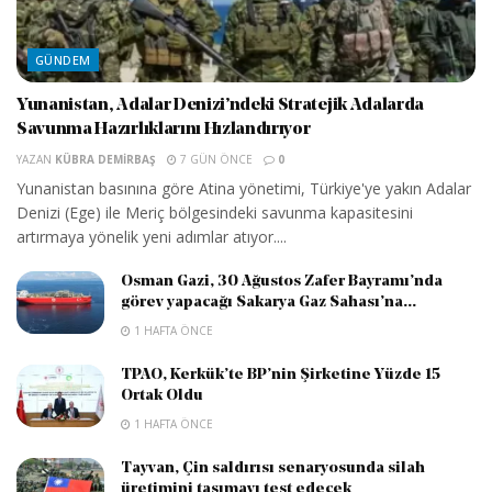
GÜNDEM
Yunanistan, Adalar Denizi’ndeki Stratejik Adalarda
Savunma Hazırlıklarını Hızlandırıyor
YAZAN
KÜBRA DEMIRBAŞ
7 GÜN ÖNCE
0
Yunanistan basınına göre Atina yönetimi, Türkiye'ye yakın Adalar
Denizi (Ege) ile Meriç bölgesindeki savunma kapasitesini
artırmaya yönelik yeni adımlar atıyor....
Osman Gazi, 30 Ağustos Zafer Bayramı’nda
görev yapacağı Sakarya Gaz Sahası’na...
1 HAFTA ÖNCE
TPAO, Kerkük’te BP’nin Şirketine Yüzde 15
Ortak Oldu
1 HAFTA ÖNCE
Tayvan, Çin saldırısı senaryosunda silah
üretimini taşımayı test edecek