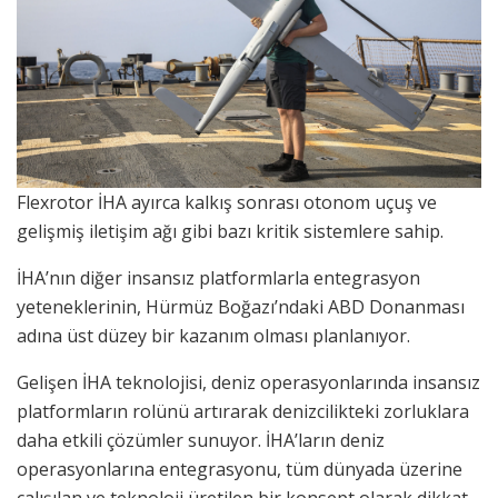
Flexrotor İHA ayırca kalkış sonrası otonom uçuş ve
gelişmiş iletişim ağı gibi bazı kritik sistemlere sahip.
İHA’nın diğer insansız platformlarla entegrasyon
yeteneklerinin, Hürmüz Boğazı’ndaki ABD Donanması
adına üst düzey bir kazanım olması planlanıyor.
Gelişen İHA teknolojisi, deniz operasyonlarında insansız
platformların rolünü artırarak denizcilikteki zorluklara
daha etkili çözümler sunuyor. İHA’ların deniz
operasyonlarına entegrasyonu, tüm dünyada üzerine
çalışılan ve teknoloji üretilen bir konsept olarak dikkat