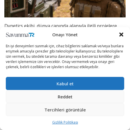
Dynetics ekibi, dünya çapında alanıyla ilgili projelere
imza atmış, uygulamalı bilim ve bilgi teknolojisi şirketi
Onayı Yönet
olarak öne çıkıyordu. Aralık 2019 tarihinde Leidos
En iyi deneyimleri sunmak için, cihaz bilgilerini saklamak ve/veya bunlara
yetkilileri, Dynetics’in 1,65 milyar ABD Doları
erişmek amacıyla çerezler gibi teknolojiler kullanıyoruz. Bu teknolojilere
karşılığında satın alındığını duyurdu. Artık Leidos’un bir
izin vermek, bu sitedeki tarama davranışı veya benzersiz kimlikler gibi
verileri işlememize izin verecektir. Onay vermemek veya onayı geri
ekibi olan Dynetics; istihbarat, havacılık, uzay ve
çekmek, belirli özellikleri ve işlevleri olumsuz etkileyebilir.
otomotiv sektöründe faaliyetlerine devam ediyor.
Leidos Dynetics’in silah teknolojisi operasyon müdürü
Kabul et
Larry Barisciano; kapsamlı bir AR-GE süreci akabinde,
Reddet
projenin önemli bir programa dönüştürülmesinden
duyduğu heyecanı dile getirerek şirket ekibinin
Tercihleri görüntüle
ABD Deniz Piyadeleri için radar geliştirmeye, üretmeye
ve konuşlandırmaya hazır olduğunu vurguladı.
Gizlilik Politikası