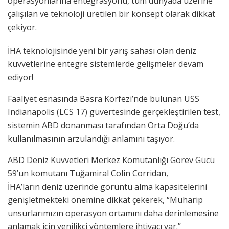
operasyonlarına entegrasyonu, tüm dünyada üzerine
çalışılan ve teknoloji üretilen bir konsept olarak dikkat
çekiyor.
İHA teknolojisinde yeni bir yarış sahası olan deniz
kuvvetlerine entegre sistemlerde gelişmeler devam
ediyor!
Faaliyet esnasında Basra Körfezi’nde bulunan USS
Indianapolis (LCS 17) güvertesinde gerçekleştirilen test,
sistemin ABD donanması tarafından Orta Doğu’da
kullanılmasının arzulandığı anlamını taşıyor.
ABD Deniz Kuvvetleri Merkez Komutanlığı Görev Gücü
59’un komutanı Tuğamiral Colin Corridan,
İHA’ların deniz üzerinde görüntü alma kapasitelerini
genişletmekteki önemine dikkat çekerek, “Muharip
unsurlarımızın operasyon ortamını daha derinlemesine
anlamak için yenilikçi yöntemlere ihtiyacı var.”