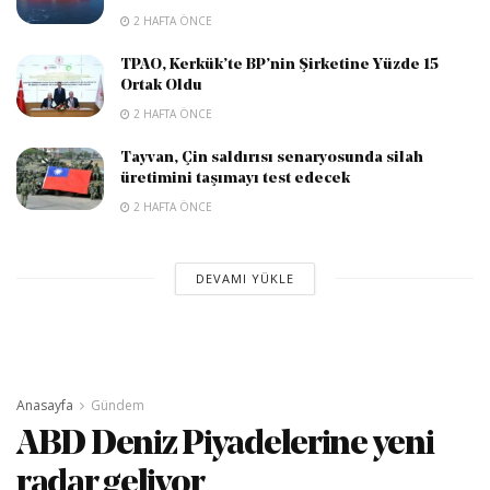
2 HAFTA ÖNCE
TPAO, Kerkük’te BP’nin Şirketine Yüzde 15
Ortak Oldu
2 HAFTA ÖNCE
Tayvan, Çin saldırısı senaryosunda silah
üretimini taşımayı test edecek
2 HAFTA ÖNCE
DEVAMI YÜKLE
Anasayfa
Gündem
ABD Deniz Piyadelerine yeni
radar geliyor