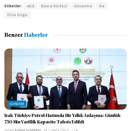
Etiketler:
abd
Basra Körfezi
donanma
iha
Orta Doğu
Benzer
Haberler
GÜNDEM
Irak-Türkiye Petrol Hattında Bir Yıllık Anlaşma: Günlük
750 Bin Varillik Kapasite Tahsis Edildi
YAZAN
KÜBRA DEMIRBAŞ
1 HAFTA ÖNCE
0