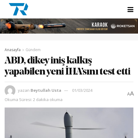
Anasayfa
Gündem
ABD, dikey iniş kalkış
yapabilen yeni İHA’sını test etti
yazan
Beytullah Usta
01/03/2024
A
A
Okuma Süresi: 2 dakika okuma