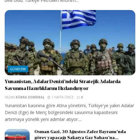
belli oldu. Türkiye Petrolleri Anonim...
GÜNDEM
Yunanistan, Adalar Denizi’ndeki Stratejik Adalarda
Savunma Hazırlıklarını Hızlandırıyor
YAZAN
KÜBRA DEMIRBAŞ
1 HAFTA ÖNCE
0
Yunanistan basınına göre Atina yönetimi, Türkiye'ye yakın Adalar
Denizi (Ege) ile Meriç bölgesindeki savunma kapasitesini
artırmaya yönelik yeni adımlar atıyor....
Osman Gazi, 30 Ağustos Zafer Bayramı’nda
görev yapacağı Sakarya Gaz Sahası’na...