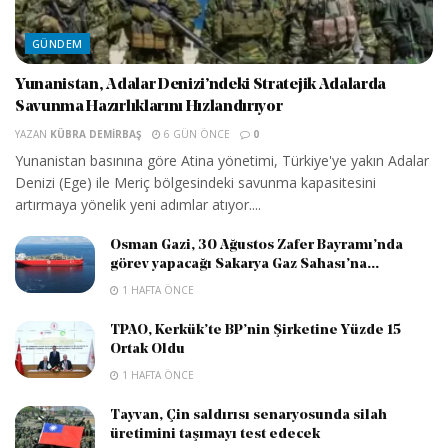
GÜNDEM
Yunanistan, Adalar Denizi’ndeki Stratejik Adalarda
Savunma Hazırlıklarını Hızlandırıyor
YAZAN
KÜBRA DEMIRBAŞ
6 GÜN ÖNCE
0
Yunanistan basınına göre Atina yönetimi, Türkiye'ye yakın Adalar
Denizi (Ege) ile Meriç bölgesindeki savunma kapasitesini
artırmaya yönelik yeni adımlar atıyor....
Osman Gazi, 30 Ağustos Zafer Bayramı’nda
görev yapacağı Sakarya Gaz Sahası’na...
1 HAFTA ÖNCE
TPAO, Kerkük’te BP’nin Şirketine Yüzde 15
Ortak Oldu
1 HAFTA ÖNCE
Tayvan, Çin saldırısı senaryosunda silah
üretimini taşımayı test edecek