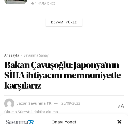
1 HAFTA ÖNCE
DEVAMI YÜKLE
Anasayfa
Savunma Sanayii
Bakan Çavuşoğlu: Japonya’nın
SİHA ihtiyacını memnuniyetle
karşılarız
yazan
Savunma TR
26/09/2022
A
A
Okuma Süresi: 1 dakika okuma
Onayı Yönet