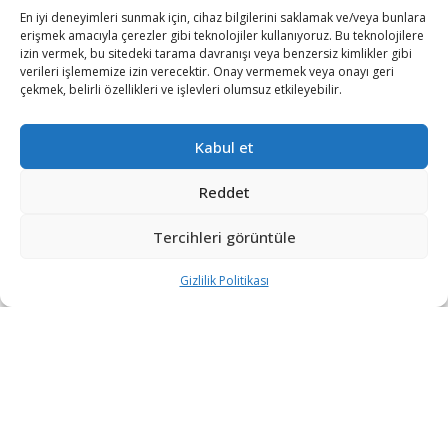
En iyi deneyimleri sunmak için, cihaz bilgilerini saklamak ve/veya bunlara
erişmek amacıyla çerezler gibi teknolojiler kullanıyoruz. Bu teknolojilere
izin vermek, bu sitedeki tarama davranışı veya benzersiz kimlikler gibi
verileri işlememize izin verecektir. Onay vermemek veya onayı geri
çekmek, belirli özellikleri ve işlevleri olumsuz etkileyebilir.
Kabul et
Reddet
Tercihleri görüntüle
Türk savunma sanayii SİHA ihracatında rotayı Japonya’ya
çevirdi.
Gizlilik Politikası
Dışişleri Bakanı Mevlüt Çavuşoğlu, uğradığı suikast
sonucu hayatını kaybeden eski Japonya Başbakanı Şinzo
Abe’nin cenaze törenine katılmak üzere geldiği
Japonya’nın başkenti Tokyo’da, Japonya Ulusal Basın
Kulübü’nde (JNPC) gazetecilerin gündeme ilişkin
sorularını yanıtladı.