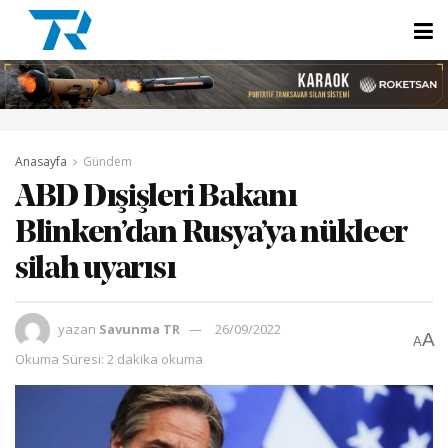
Anasayfa
Gündem
ABD Dışişleri Bakanı
Blinken’dan Rusya’ya nükleer
silah uyarısı
yazan
Savunma TR
26/09/2022
A
A
Okuma Süresi: 2 dakika okuma