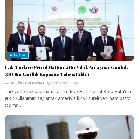
GÜNDEM
Irak-Türkiye Petrol Hattında Bir Yıllık Anlaşma: Günlük
750 Bin Varillik Kapasite Tahsis Edildi
YAZAN
KÜBRA DEMIRBAŞ
5 GÜN ÖNCE
0
Türkiye ile Irak arasında, Irak-Türkiye Ham Petrol Boru Hattı'nın
etkin kullanımını sağlamak amacıyla bir yıl süreli yeni ham petrol
taşıma...