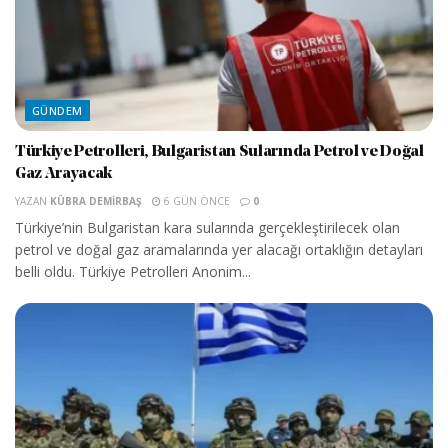
GÜNDEM
Türkiye Petrolleri, Bulgaristan Sularında Petrol ve Doğal
Gaz Arayacak
YAZAN
KÜBRA DEMIRBAŞ
6 GÜN ÖNCE
0
Türkiye’nin Bulgaristan kara sularında gerçekleştirilecek olan
petrol ve doğal gaz aramalarında yer alacağı ortaklığın detayları
belli oldu. Türkiye Petrolleri Anonim...